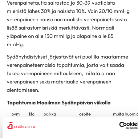
Verenpainetautia sairastaa jo 30-39 vuotiaista
miehistä lähes 30% ja naisista 10%. Vain 20/10 mmHg
verenpaineen nousu normaalista verenpainetasosta
lisää sairastumisriskiä merkittävästi. Normaali
yläpaine on alle 130 mmHg ja alapaine alle 85
mmHg.
Sydänyhdistykset järjestävät eri puolilla maatamme
verenpaineteemaisia tapahtumia, josta voit saada
tukea verenpaineen mittaukseen, mitata oman
verenpaineen sekä materiaalia verenpaineen
alentamiseen.
Tapahtumia Maailman Sydänpäivän viikolla
pvm
klo
paikka
osoite
muita huomio
10-
Kauppakeskus
Vuotie 45,
29.9.
14
Columbus
Helsinki
Sydäntervey