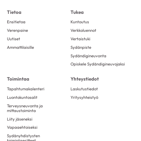
Tietoa
Tukea
Ensitietoa
Kuntoutus
Verenpaine
Verkkoluennot
Uutiset
Vertaistuki
Ammattilaisille
Sydänpiste
Sydändigineuvonta
Opiskele Sydändigineuvojaksi
Toimintaa
Yhteystiedot
Tapahtumakalenteri
Laskutustiedot
Luontokuntosalit
Yritysyhteistyö
Terveysneuvonta ja
mittaustoiminta
Liity jäseneksi
Vapaaehtoiseksi
Sydänyhdistysten
toimintaesitteet