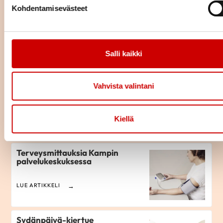
Kohdentamisevästeet
Terveysmittaustapahtumat
LUE ARTIKKELI
Salli kaikki
Kolesterolikoulu
Vahvista valintani
Kiellä
LUE ARTIKKELI
Terveysmittauksia Kampin
palvelukeskuksessa
LUE ARTIKKELI
Sydänpäivä-kiertue