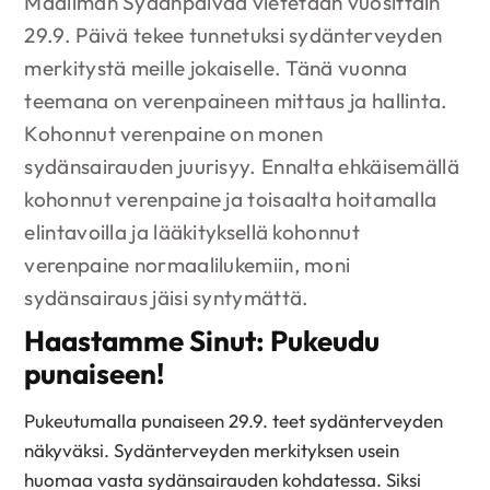
Maailman Sydänpäivää vietetään vuosittain
29.9. Päivä tekee tunnetuksi sydänterveyden
merkitystä meille jokaiselle. Tänä vuonna
teemana on verenpaineen mittaus ja hallinta.
Kohonnut verenpaine on monen
sydänsairauden juurisyy. Ennalta ehkäisemällä
kohonnut verenpaine ja toisaalta hoitamalla
elintavoilla ja lääkityksellä kohonnut
verenpaine normaalilukemiin, moni
sydänsairaus jäisi syntymättä.
Haastamme Sinut: Pukeudu
punaiseen!
Pukeutumalla punaiseen 29.9. teet sydänterveyden
näkyväksi. Sydänterveyden merkityksen usein
huomaa vasta sydänsairauden kohdatessa. Siksi