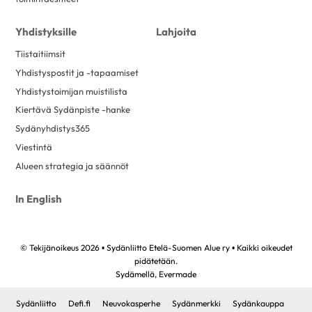
Yhdistyksille
Lahjoita
Tiistaitiimsit
Yhdistyspostit ja -tapaamiset
Yhdistystoimijan muistilista
Kiertävä Sydänpiste -hanke
Sydänyhdistys365
Viestintä
Alueen strategia ja säännöt
In English
© Tekijänoikeus 2026 • Sydänliitto Etelä-Suomen Alue ry • Kaikki oikeudet
pidätetään.
Sydämellä,
Evermade
Sydänliitto
Defi.fi
Neuvokasperhe
Sydänmerkki
Sydänkauppa