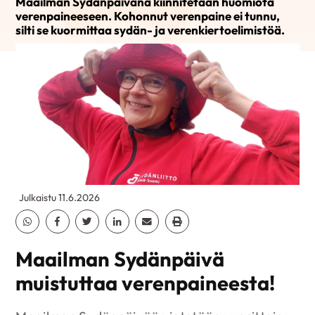
Maailman Sydänpäivänä kiinnitetään huomiota
verenpaineeseen. Kohonnut verenpaine ei tunnu,
silti se kuormittaa sydän- ja verenkiertoelimistöä.
Julkaistu 11.6.2026
Jaa Whatsapp
Jaa Facebook
Jaa Twitter
Jaa Linkedin
Jaa Email
Jaa Print
Maailman Sydänpäivä
muistuttaa verenpaineesta!