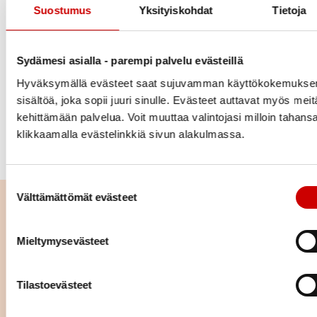
Suostumus
Yksityiskohdat
Tietoja
minimessut:
12-
Kampin
Salomonkatu
1.10.
luentoja,
18
palvelukeskus
21 b, Helsinki
näytteilleaset
Sydämesi asialla - parempi palvelu evästeillä
terveysmitta
Hyväksymällä evästeet saat sujuvamman käyttökokemuksen
Helsingin kaupunki tukee Helsingin tapahtumia.
sisältöä, joka sopii juuri sinulle. Evästeet auttavat myös meit
kehittämään palvelua. Voit muuttaa valintojasi milloin tahans
KATSO KAIKKI TAPAHTUMAT
klikkaamalla evästelinkkiä sivun alakulmassa.
TAPAHTUMAKALENTERISTA
Suostumuksen valinta
Välttämättömät evästeet
Lue seuraavaksi
Mieltymysevästeet
Verenpaineen omaseuranta
pähkinänkuoressa
Tilastoevästeet
LUE ARTIKKELI