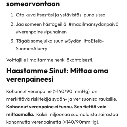
somearvontaan
Ota kuva itsestäsi ja ystävistäsi punaisissa
Jaa someen hästägeillä #maailmansydänpäivä
#verenpaine #punainen
Tägää somejulkaisuun @
SydänliittoEtelä-
SuomenAluery
Voittajille ilmoitamme henkilökohtaisesti.
Haastamme Sinut: Mittaa oma
verenpaineesi
Kohonnut verenpaine (>140/90 mmHg) on
merkittävä riskitekijä sydän- ja verisuonisairauksille.
Kohonnut verenpaine ei tunnu. Sen tietää vain
mittaamalla.
Kaksi miljoonaa suomalaista sairastaa
kohonnutta verenpainetta (>140/90mmHg).