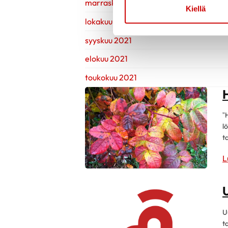
marraskuu 2021
Kiellä
lokakuu 2021
syyskuu 2021
elokuu 2021
toukokuu 2021
H
”
l
t
L
U
U
t