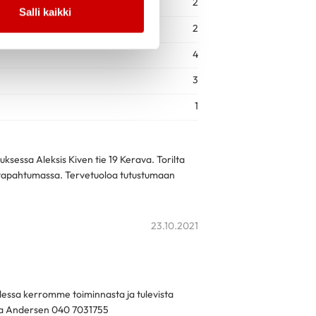
2
Salli kaikki
2
4
3
1
ksessa Aleksis Kiven tie 19 Kerava. Torilta
a tapahtumassa. Tervetuoloa tutustumaan
23.10.2021
udessa kerromme toiminnasta ja tulevista
ila Andersen 040 7031755