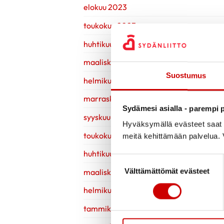
elokuu 2023
toukokuu 2023
huhtikuu 2023
maaliskuu 2023
Suostumus
helmikuu 2023
marraskuu 2022
Sydämesi asialla - parempi p
syyskuu 2022
Hyväksymällä evästeet saat s
toukokuu 2022
meitä kehittämään palvelua. V
huhtikuu 2022
Suostumuksen valinta
maaliskuu 2022
Välttämättömät evästeet
helmikuu 2022
tammikuu 2022