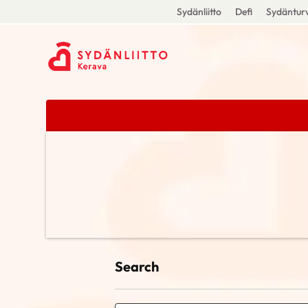
Sydänliitto
Defi
Sydänturv
Search