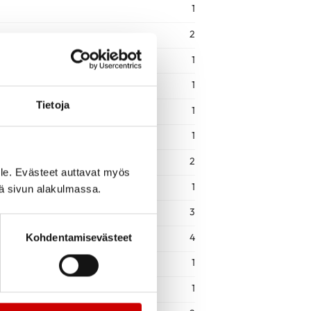
1
2
1
1
Tietoja
1
1
2
le. Evästeet auttavat myös
1
iä sivun alakulmassa.
3
4
Kohdentamisevästeet
1
1