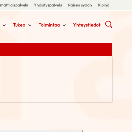
attilaispalvelu
Yhdistyspalvelu
Naisen sydän
Kipinä
Tukea
Toimintaa
Yhteystiedot