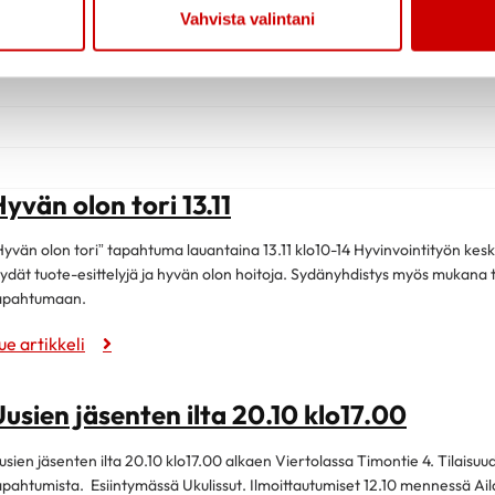
Vahvista valintani
yvän olon tori 13.11
Hyvän olon tori” tapahtuma lauantaina 13.11 klo10-14 Hyvinvointityön kesku
öydät tuote-esittelyjä ja hyvän olon hoitoja. Sydänyhdistys myös mukan
apahtumaan.
ue artikkeli
usien jäsenten ilta 20.10 klo17.00
usien jäsenten ilta 20.10 klo17.00 alkaen Viertolassa Timontie 4. Tilaisu
apahtumista. Esiintymässä Ukulissut. Ilmoittautumiset 12.10 mennessä A