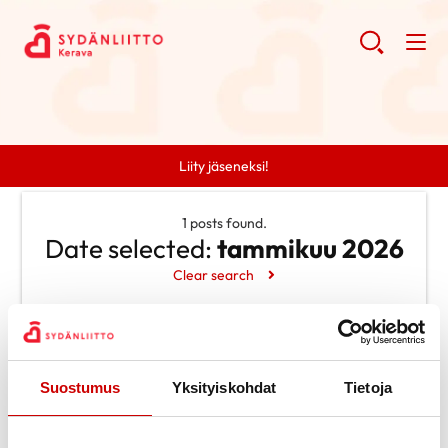
Liity jäseneksi!
1 posts found.
Date selected:
tammikuu 2026
Clear search
Search
Search
Suostumus
Yksityiskohdat
Tietoja
Categories
Ei kategorioita
Archive