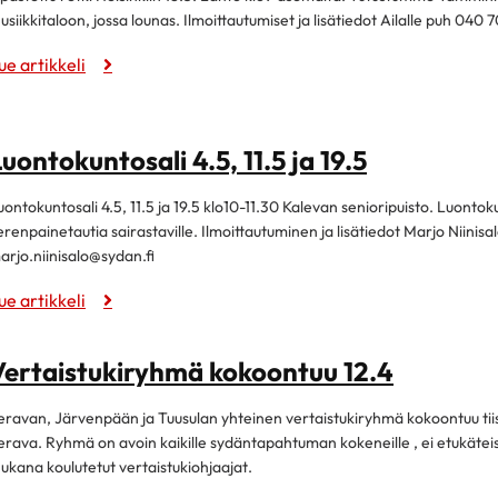
usiikkitaloon, jossa lounas. Ilmoittautumiset ja lisätiedot Ailalle puh 040
ue artikkeli
uontokuntosali 4.5, 11.5 ja 19.5
uontokuntosali 4.5, 11.5 ja 19.5 klo10-11.30 Kalevan senioripuisto. Luontoku
erenpainetautia sairastaville. Ilmoittautuminen ja lisätiedot Marjo Niinisa
arjo.niinisalo@sydan.fi
ue artikkeli
Vertaistukiryhmä kokoontuu 12.4
eravan, Järvenpään ja Tuusulan yhteinen vertaistukiryhmä kokoontuu tiis
erava. Ryhmä on avoin kaikille sydäntapahtuman kokeneille , ei etukäteisi
ukana koulutetut vertaistukiohjaajat.