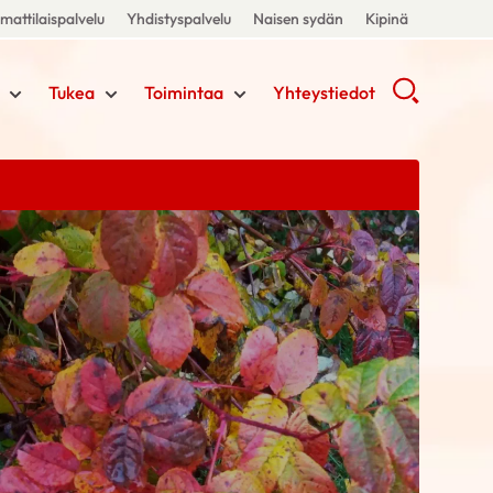
attilaispalvelu
Yhdistyspalvelu
Naisen sydän
Kipinä
Tukea
Toimintaa
Yhteystiedot