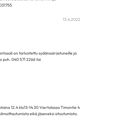
 7031755
13.4.2022
ntosali on tarkoitettu sydänsairastuneille ja
lo puh. 040 571 2266 tai
taina 12.4 klo13-14.30 Viertolassa Timontie 4
lmoittautumista eikä jäseneksi sitoutumista.