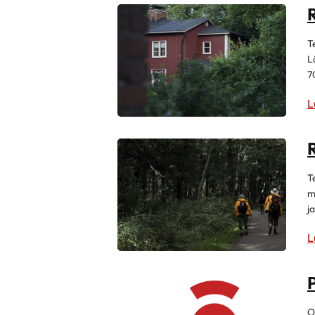
T
L
7
L
R
T
m
j
L
P
O