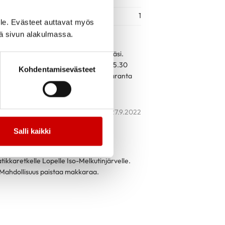
1
le. Evästeet auttavat myös
yhmä
iä sivun alakulmassa.
nsairauden vaikutuksista arkielämääsi.
okoontumiset torstaisin klo 14.00 – 15.30
Kohdentamisevästeet
oittautuminen ja lisätiedot Jouko Takaranta
27.9.2022
Salli kaikki
kkaretkelle Lopelle Iso-Melkutinjärvelle.
 Mahdollisuus paistaa makkaraa.