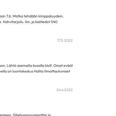
aan 7.6. Matka tehdään kimppakyydein.
Kahvitarjoilu. Ilm. ja lisätiedot 040
17.5.2022
on. Lähtö asemalta bussilla klo9. Omat eväät
ella on luontokeskus Haltia Ilmoittautumiset
24.4.2022
iemeen, Sibeliusmonumenttiin ja