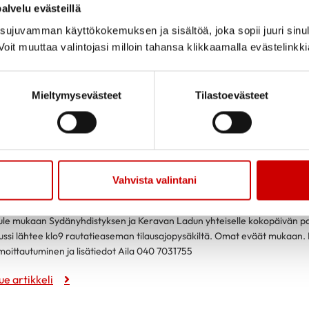
alvelu evästeillä
ujuvamman käyttökokemuksen ja sisältöä, joka sopii juuri sinul
SYDÄMEN ASIALLA YHDESSÄ – vertaisr
oit muuttaa valintojasi milloin tahansa klikkaamalla evästelinkk
ule mukaan vertaisryhmään jakamaan kokemuksiasi ja tuntemuksiasi sydä
yhmää ohjaa koulutettu vertaisohjaajapari. Osallistuminen maksutonta. K
Mieltymysevästeet
Tilastoevästeet
soitteessa Viertolan toimintakeskus Timontie 4 Kerava. Aloitus 13.10. Ilm
50 5842310 jouko.takaranta@elisanet.fi 30.9 mennessä
ue artikkeli
Vahvista valintani
atikkaretki Melkutinjärvelle 29.10
ule mukaan Sydänyhdistyksen ja Keravan Ladun yhteiselle kokopäivän pati
ussi lähtee klo9 rautatieaseman tilausajopysäkiltä. Omat eväät mukaan.
lmoittautuminen ja lisätiedot Aila 040 7031755
ue artikkeli