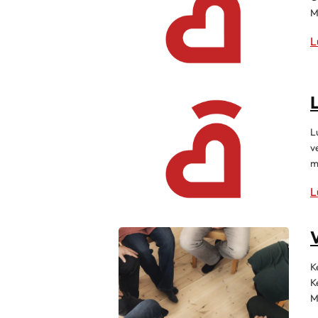
M
L
L
L
v
m
L
K
K
M