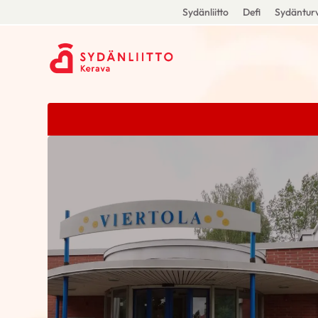
Sydänliitto
Defi
Sydänturv