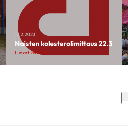
12.2.2023
Naisten kolesterolimittaus 22.3
Lue artikkeli