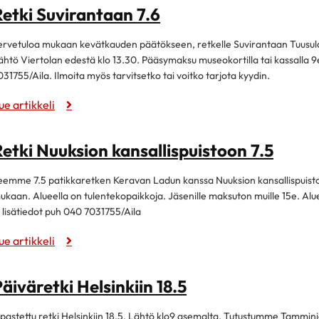
Retki Suvirantaan 7.6
ervetuloa mukaan kevätkauden päätökseen, retkelle Suvirantaan Tuusul
ähtö Viertolan edestä klo 13.30. Pääsymaksu museokortilla tai kassalla 9e. 
031755/Aila. Ilmoita myös tarvitsetko tai voitko tarjota kyydin.
ue artikkeli
etki Nuuksion kansallispuistoon 7.5
eemme 7.5 patikkaretken Keravan Ladun kanssa Nuuksion kansallispuisto
ukaan. Alueella on tulentekopaikkoja. Jäsenille maksuton muille 15e. Alue
a lisätiedot puh 040 7031755/Aila
ue artikkeli
äiväretki Helsinkiin 18.5
pastettu retki Helsinkiin 18.5. Lähtö klo9 asemalta. Tutustumme Tammin