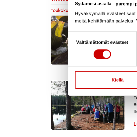
Sydämesi asialla - parempi p
toukokuu 2021
Hyväksymällä evästeet saat s
meitä kehittämään palvelua. V
T
Suostumuksen valinta
R
Välttämättömät evästeet
o
0
L
Kiellä
P
T
B
I
L