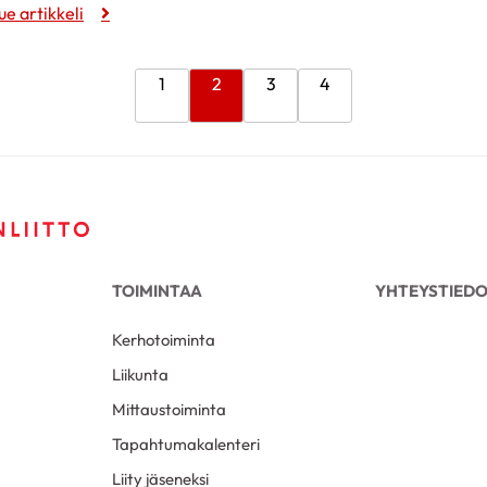
ue artikkeli
1
2
3
4
TOIMINTAA
YHTEYSTIED
Kerhotoiminta
Liikunta
Mittaustoiminta
Tapahtumakalenteri
Liity jäseneksi