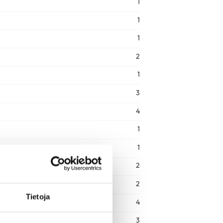
1
1
1
2
1
3
4
1
1
2
2
Tietoja
4
3