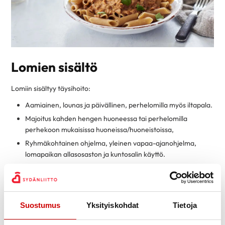
Lomien sisältö
Lomiin sisältyy täysihoito:
Aamiainen, lounas ja päivällinen, perhelomilla myös iltapala.
Majoitus kahden hengen huoneessa tai perhelomilla
perhekoon mukaisissa huoneissa/huoneistoissa,
Ryhmäkohtainen ohjelma, yleinen vapaa-ajanohjelma,
lomapaikan allasosaston ja kuntosalin käyttö.
Perhelomilla 1–3-vuotiaiden lastenhoito (4 x 2 h).
Jokaisella lomalla on lomateeman mukaista monipuolista,
ohjattua, maksutonta ohjelmaa.
Suostumus
Yksityiskohdat
Tietoja