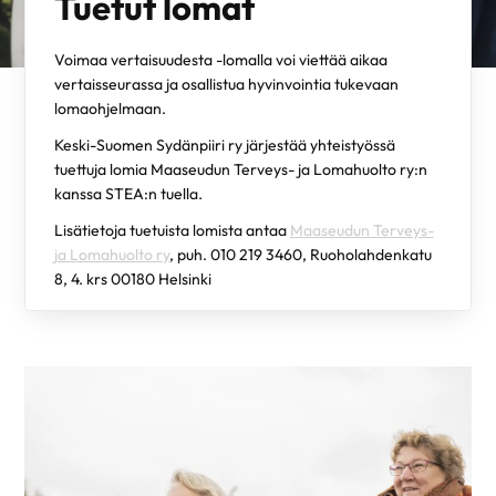
Tuetut lomat
Voimaa vertaisuudesta -lomalla voi viettää aikaa
vertaisseurassa ja osallistua hyvinvointia tukevaan
lomaohjelmaan.
Keski-Suomen Sydänpiiri ry järjestää yhteistyössä
tuettuja lomia Maaseudun Terveys- ja Lomahuolto ry:n
kanssa STEA:n tuella.
Lisätietoja tuetuista lomista antaa
Maaseudun Terveys-
ja Lomahuolto ry
, puh. 010 219 3460, Ruoholahdenkatu
8, 4. krs 00180 Helsinki