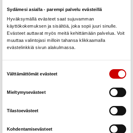
Sydämesi asialla - parempi palvelu evästeillä
Hyväksymällä evästeet saat sujuvamman
käyttökokemuksen ja sisältöä, joka sopii juuri sinulle.
Evästeet auttavat myös meitä kehittämään palvelua. Voit
muuttaa valintojasi milloin tahansa klikkaamalla
evästelinkkiä sivun alakulmassa.
Suostumuksen valinta
Välttämättömät evästeet
Ohjeita lomatuen hakijalle
Mieltymysevästeet
Lomien omavastuuosuus on 25€/vrk aikuisilta, alle 17-
vuotiailta ei peritä omavastuuta. Lomailija maksaa itse
Tilastoevästeet
matkakulunsa lomakohteeseen.
Lomatukea myönnetään taloudellisin, terveydellisin ja
sosiaalisin perustein.
Kohdentamisevästeet