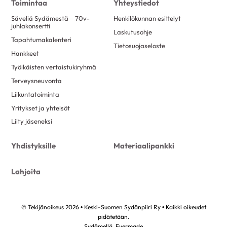
Toimintaa
Yhteystiedot
Säveliä Sydämestä – 70v-
Henkilökunnan esittelyt
juhlakonsertti
Laskutusohje
Tapahtumakalenteri
Tietosuojaseloste
Hankkeet
Työikäisten vertaistukiryhmä
Terveysneuvonta
Liikuntatoiminta
Yritykset ja yhteisöt
Liity jäseneksi
Yhdistyksille
Materiaalipankki
Lahjoita
© Tekijänoikeus 2026 • Keski-Suomen Sydänpiiri Ry • Kaikki oikeudet
pidätetään.
Sydämellä,
Evermade