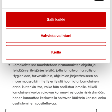
Voit hakea lomaa, jos asut Suomessa vakituisesti eikä sinulla
muuten olisi mahdollisuutta lomailuun. Voit hakea yksin,
ystävän tai perheen kanssa. Perustele hakemus hyvin.
Puutteellisesti täytettyjä hakemuksia ei voida käsitellä.
Salli kaikki
Lomien hakuajat päättyvät 3 kk ennen loman alkamispäivää.
Kutsut lomalle valituille lähetetään n.
2 kk ennen loman alkua. Kielteisestä lomapäätöksestä ei
Vahvista valintani
lähetetä ilmoitusta.
Lomatuen hakeminen ei edellytä järjestön tai yhdistyksen
Kiellä
jäsenyyttä, mutta hakemuksessa tulee käydä ilmi, että kuulut
järjestön kohderyhmään.
Lomakohteissa noudatetaan viranomaisten ohjeita ja
tehdään erityisjärjestelyitä, jotta lomailu on turvallista.
Hygieniaan, turvaväleihin, ohjelmien järjestämiseen on
muun muassa kiinnitetty erityistä huomiota. Lomalainen
arvioi kuitenkin itse, voiko hän osallistua lomalle. Mikäli
lomalainen kuuluu vakavan koronavirustaudin riskiryhmään,
hänen kannattaa keskustella hoitavan lääkärin kanssa, onko
osallistuminen suositeltavaa.