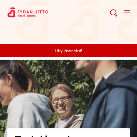
Liity jäseneksi!