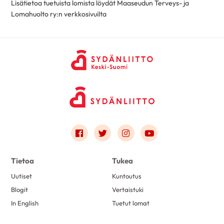
Lisätietoa tuetuista lomista löydät Maaseudun Terveys- ja
Lomahuolto ry:n verkkosivuilta
Link to facebook
Link to twitter
Link to instagram
Link to youtube
Tietoa
Tukea
Uutiset
Kuntoutus
Blogit
Vertaistuki
In English
Tuetut lomat