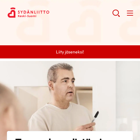
Liity jäseneksi!