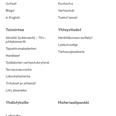
Uutiset
Kuntoutus
Blogit
Vertaistuki
In English
Tuetut lomat
Toimintaa
Yhteystiedot
Säveliä Sydämestä – 70v-
Henkilökunnan esittelyt
juhlakonsertti
Laskutusohje
Tapahtumakalenteri
Tietosuojaseloste
Hankkeet
Työikäisten vertaistukiryhmä
Terveysneuvonta
Liikuntatoiminta
Yritykset ja yhteisöt
Liity jäseneksi
Yhdistyksille
Materiaalipankki
Lahjoita