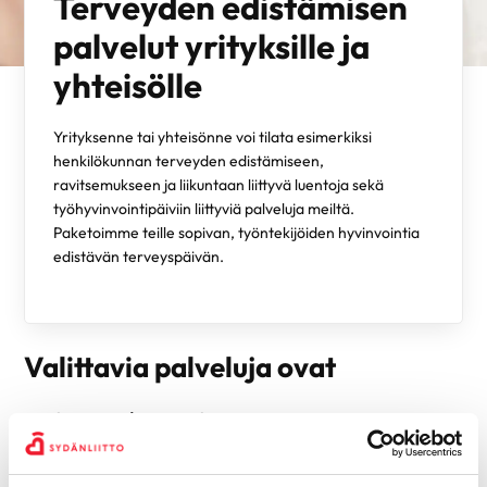
Terveyden edistämisen
palvelut yrityksille ja
yhteisölle
Yrityksenne tai yhteisönne voi tilata esimerkiksi
henkilökunnan terveyden edistämiseen,
ravitsemukseen ja liikuntaan liittyvä luentoja sekä
työhyvinvointipäiviin liittyviä palveluja meiltä.
Paketoimme teille sopivan, työntekijöiden hyvinvointia
edistävän terveyspäivän.
Valittavia palveluja ovat
terveysluennot
terveysarvojen seulontamittaukset