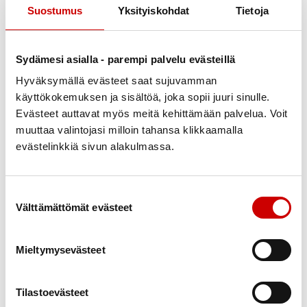
Suostumus
Yksityiskohdat
Tietoja
henkilökohtainen terveysneuvonta
Sydämesi asialla - parempi palvelu evästeillä
Kysy tarjous: toiminnanjohtaja Kristiina
Hyväksymällä evästeet saat sujuvamman
Pigg
käyttökokemuksen ja sisältöä, joka sopii juuri sinulle.
Evästeet auttavat myös meitä kehittämään palvelua. Voit
muuttaa valintojasi milloin tahansa klikkaamalla
evästelinkkiä sivun alakulmassa.
Suostumuksen valinta
Välttämättömät evästeet
Mieltymysevästeet
Tilastoevästeet