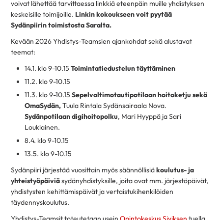
voivat lähettää tarvittaessa linkkiä eteenpäin muille yhdistyksen
keskeisille toimijoille.
Linkin kokoukseen voit pyytää
Sydänpiirin toimistosta Saralta.
Kevään 2026 Yhdistys-Teamsien ajankohdat sekä alustavat
teemat:
14.1. klo 9-10.15
Toimintatiedustelun täyttäminen
11.2. klo 9-10.15
11.3. klo 9-10.15
Sepelvaltimotautipotilaan hoitoketju sekä
OmaSydän,
Tuula Rintala Sydänsairaala Nova.
Sydänpotilaan digihoitopolku
, Mari Hyyppä ja Sari
Loukiainen.
8.4. klo 9-10.15
13.5. klo 9-10.15
Sydänpiiri järjestää vuosittain myös säännöllisiä
koulutus- ja
yhteistyöpäiviä
sydänyhdistyksille, joita ovat mm. järjestöpäivät,
yhdistysten kehittämispäivät ja vertaistukihenkilöiden
täydennyskoulutus.
Yhdistys-Teamsit toteutetaan usein
Opintokeskus Siviksen
tuella.