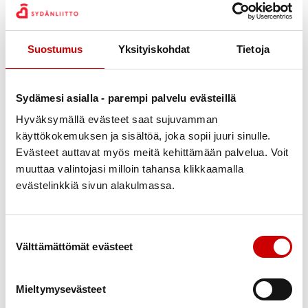
Yhdistyskummi -toiminta
Keski-Suomen Sydänpiiri on nimennyt jokaiselle
Suostumus
Yksityiskohdat
Tietoja
Sydänyhdistykselle oman yhdistyskummin. Yhdistyskummin
kanssa Sydänyhdistyksen toimijat voivat kehittää yhdistyksen
toimintaa ja saada lisää tietoa siitä, miten Sydänpiirin
Sydämesi asialla - parempi palvelu evästeillä
kehittämishankkeet näkyvät yhdistyksen toiminta-alueella ja
miten ne voivat linkittyä osaksi yhdistyksen toimintaa yhdessä eri
Hyväksymällä evästeet saat sujuvamman
yhteistyökumppaneiden kanssa.
käyttökokemuksen ja sisältöä, joka sopii juuri sinulle.
Kristiina Pigg: Jyväskylän Sydänyhdistys, Kangasniemen
Evästeet auttavat myös meitä kehittämään palvelua. Voit
Sydänyhdistys, Pieksämäen Seudun Sydänyhdistys
muuttaa valintojasi milloin tahansa klikkaamalla
Emmiina Vertanen: Ääneseudun Sydänyhdistys, Jämsän
evästelinkkiä sivun alakulmassa.
Seudun Sydänyhdistys, Pihtiputaan Sydänyhdistys
Outi Raatikainen: Joutsan Seudun Sydänyhdistys, Laukaan
Suostumuksen valinta
Seudun Sydänyhdistys, Viitasaaren Sydänyhdistys
Välttämättömät evästeet
Sara Antikainen: Karstulan Seudun Sydänyhdistys,
Saarijärven Seudun Sydänyhdistys, Korpilahden
Sydänyhdistys
Mieltymysevästeet