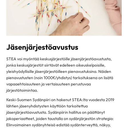
Jäsenjärjestöavustus
STEA voi myöntää keskusjärjestöille jäsenjärjestöavustusta,
jonka keskusjärjestöt siirtävät edelleen oikeuskelpoisille,
yleishyödyllisille jäsenjärjestöilleen pienavustuksina. Näiden
pienavustusten (noin 1000€/yhdistys) tarkoituksena on lisätä
vapaaehtoisuuteen ja vertaisuuteen perustuvaa
järjestötoimintaa.
Keski-Suomen Sydänpiiri on hakenut STEA:lta vuodesta 2019
lähtien jäsenyhdistysten käyttöön tarkoitettua
jäsenjärjestöavustusta. Sydänpiirin hallitus on päättänyt
jakoperiaatteet, joiden taustalla on sydänjärjestön strategia:
Elinvoimainen sydänyhteisö edistää sydänterveyttä, näkyy,