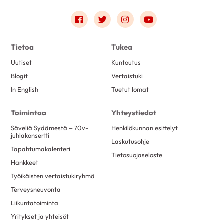
Link to facebook
Link to twitter
Link to instagram
Link to youtube
Tietoa
Tukea
Uutiset
Kuntoutus
Blogit
Vertaistuki
In English
Tuetut lomat
Toimintaa
Yhteystiedot
Säveliä Sydämestä – 70v-
Henkilökunnan esittelyt
juhlakonsertti
Laskutusohje
Tapahtumakalenteri
Tietosuojaseloste
Hankkeet
Työikäisten vertaistukiryhmä
Terveysneuvonta
Liikuntatoiminta
Yritykset ja yhteisöt