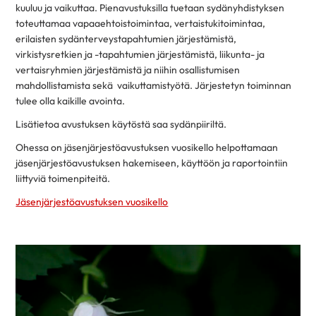
kuuluu ja vaikuttaa. Pienavustuksilla tuetaan sydänyhdistyksen
toteuttamaa vapaaehtoistoimintaa, vertaistukitoimintaa,
erilaisten sydänterveystapahtumien järjestämistä,
virkistysretkien ja -tapahtumien järjestämistä, liikunta- ja
vertaisryhmien järjestämistä ja niihin osallistumisen
mahdollistamista sekä vaikuttamistyötä. Järjestetyn toiminnan
tulee olla kaikille avointa.
Lisätietoa avustuksen käytöstä saa sydänpiiriltä.
Ohessa on jäsenjärjestöavustuksen vuosikello helpottamaan
jäsenjärjestöavustuksen hakemiseen, käyttöön ja raportointiin
liittyviä toimenpiteitä.
Jäsenjärjestöavustuksen vuosikello