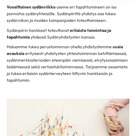
Vuosittainen sydänviikko
useine eri tapahtumineen on iso
ponnistus sydänyhteisölle. Sydänpiiriltä yhdistys saa tukea
sydänviikon ja muiden kampanjoiden toteuttamiseen.
Sydänpiirin hankkeet toteuttavat
erilaista toimintaa ja
tapahtumia
yhdessä Sydänyhdistysten kanssa.
Haluamme tukea perustoiminnan ohella yhdistystemme
uusia
avauksia
erityisesti yhdistysten yhteistoiminnan kehittämisessä,
sydänmerkkiaterioiden eteenpäin viemisessä, elvytysosaamisen
lisäämisessä sekä vertaistukitoiminnassa. Tarjoamme osaamista
ja tukea erilaisiin sydänterveyteen liittyviin hankkeisiin ja
tapahtumiin.