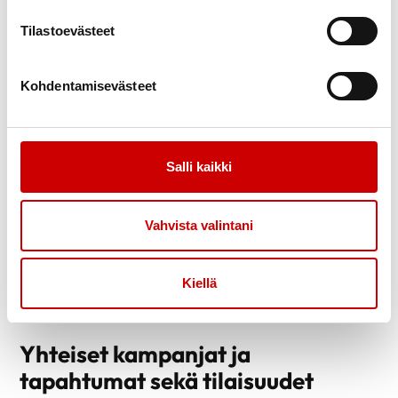
Yhdistyskummin yhteystiedot löydät
yhteystietosivulta
Tilastoevästeet
Kohdentamisevästeet
Salli kaikki
Vahvista valintani
Kiellä
Yhteiset kampanjat ja
tapahtumat sekä tilaisuudet