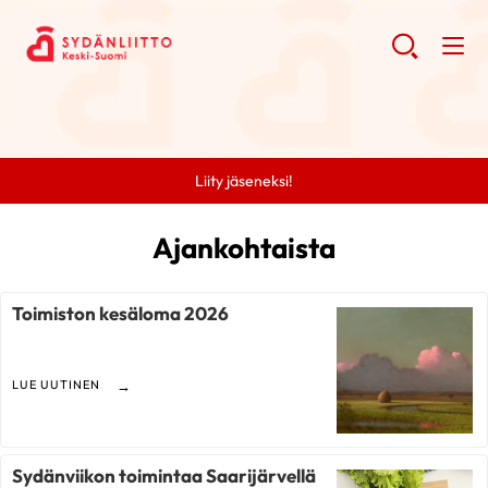
Liity jäseneksi!
Ajankohtaista
Toimiston kesäloma 2026
LUE UUTINEN
Sydänviikon toimintaa Saarijärvellä