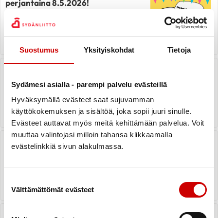
perjantaina 8.5.2026!
LUE UUTINEN
Suostumus
Yksityiskohdat
Tietoja
Yhdessä enemmän messut
Saarijärvellä
Sydämesi asialla - parempi palvelu evästeillä
Hyväksymällä evästeet saat sujuvamman
LUE UUTINEN
käyttökokemuksen ja sisältöä, joka sopii juuri sinulle.
Evästeet auttavat myös meitä kehittämään palvelua. Voit
muuttaa valintojasi milloin tahansa klikkaamalla
Kangasniemen Sydänyhdistys 55-
evästelinkkiä sivun alakulmassa.
vuotisjuhla 19.4.2026
LUE UUTINEN
Suostumuksen valinta
Välttämättömät evästeet
Sähköinen ilmoittautumislomake