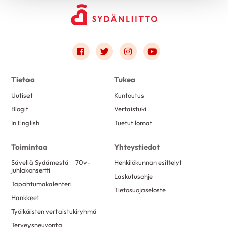
Link to facebook
Link to twitter
Link to instagram
Link to youtube
Tietoa
Tukea
Uutiset
Kuntoutus
Blogit
Vertaistuki
In English
Tuetut lomat
Toimintaa
Yhteystiedot
Säveliä Sydämestä – 70v-
Henkilökunnan esittelyt
juhlakonsertti
Laskutusohje
Tapahtumakalenteri
Tietosuojaseloste
Hankkeet
Työikäisten vertaistukiryhmä
Terveysneuvonta