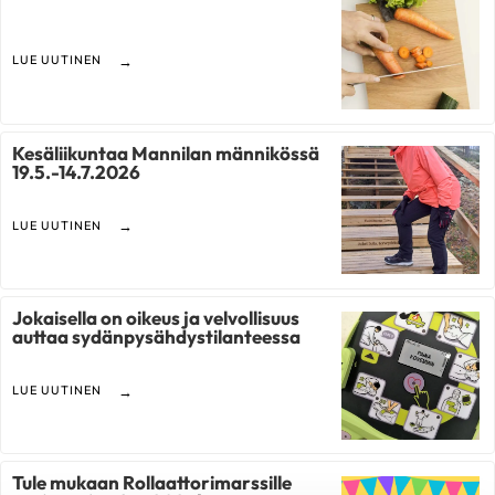
LUE UUTINEN
Kesäliikuntaa Mannilan männikössä
19.5.-14.7.2026
LUE UUTINEN
Jokaisella on oikeus ja velvollisuus
auttaa sydänpysähdystilanteessa
LUE UUTINEN
Tule mukaan Rollaattorimarssille