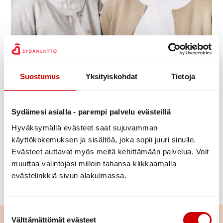
Julkaistu 28.6.2023
Jaa Whatsapp
Jaa Facebook
Jaa Twitter
Jaa Linkedin
Jaa Email
Jaa Print
Suostumus
Yksityiskohdat
Tietoja
Syyskuussa 22.-23.9.2023 järjestetään työikäisten
risteily Baltic Princessillä (iltalähtö). Ohjelmassa on
Sydämesi asialla - parempi palvelu evästeillä
mm. asiantuntijaluentoja, keskustelua, mukavaa
Hyväksymällä evästeet saat sujuvamman
yhdessäoloa, vertaistukea. Ilmoittautumiset 8.9.2023
käyttökokemuksen ja sisältöä, joka sopii juuri sinulle.
mennessä.
Evästeet auttavat myös meitä kehittämään palvelua. Voit
muuttaa valintojasi milloin tahansa klikkaamalla
Ohjelma, ilmoittautuminen, sekä muut lisätiedot
evästelinkkiä sivun alakulmassa.
Suostumuksen valinta
Välttämättömät evästeet