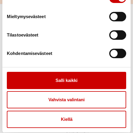
Mieltymysevästeet
Tilastoevästeet
Kohdentamisevästeet
Link to facebook
Link to twitter
Link to instagram
Link to youtube
Tietoa
Tukea
Salli kaikki
Uutiset
Kuntoutus
Blogit
Vertaistuki
Vahvista valintani
In English
Tuetut lomat
Toimintaa
Yhteystiedot
Kiellä
Säveliä Sydämestä – 70v-
Henkilökunnan esittelyt
juhlakonsertti