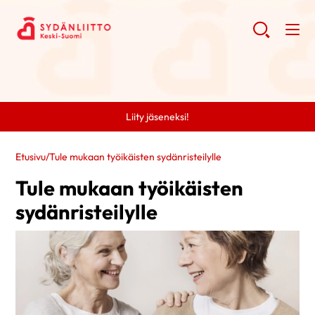
Liity jäseneksi!
Etusivu
/
Tule mukaan työikäisten sydänristeilylle
Tule mukaan työikäisten
sydänristeilylle