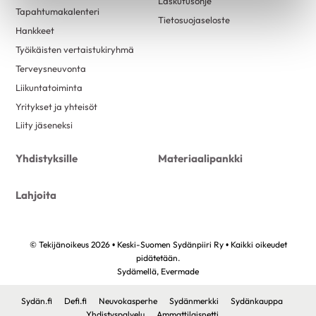
Laskutusohje
Tapahtumakalenteri
Tietosuojaseloste
Hankkeet
Työikäisten vertaistukiryhmä
Terveysneuvonta
Liikuntatoiminta
Yritykset ja yhteisöt
Liity jäseneksi
Yhdistyksille
Materiaalipankki
Lahjoita
© Tekijänoikeus 2026 • Keski-Suomen Sydänpiiri Ry • Kaikki oikeudet
pidätetään.
Sydämellä,
Evermade
Sydän.fi
Defi.fi
Neuvokasperhe
Sydänmerkki
Sydänkauppa
Yhdistyspalvelu
Ammattilaisnetti