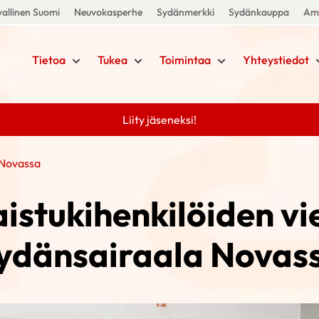
allinen Suomi
Neuvokasperhe
Sydänmerkki
Sydänkauppa
Amm
Tietoa
Tukea
Toimintaa
Yhteystiedot
Liity jäseneksi!
 Novassa
istukihenkilöiden vi
ydänsairaala Novas