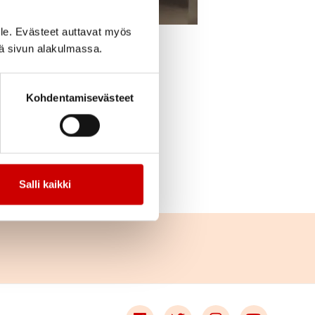
le. Evästeet auttavat myös
iä sivun alakulmassa.
cebook
Jaa Twitter
Jaa Linkedin
Jaa Email
Jaa Print
lle kaksi kertaa
Kohdentamisevästeet
stuneen läheisiä.
stasi.
Salli kaikki