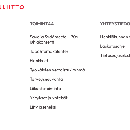
TOIMINTAA
YHTEYSTIED
Säveliä Sydämestä – 70v-
Henkilökunnan e
juhlakonsertti
Laskutusohje
Tapahtumakalenteri
Tietosuojaselos
Hankkeet
Työikäisten vertaistukiryhmä
Terveysneuvonta
Liikuntatoiminta
Yritykset ja yhteisöt
Liity jäseneksi