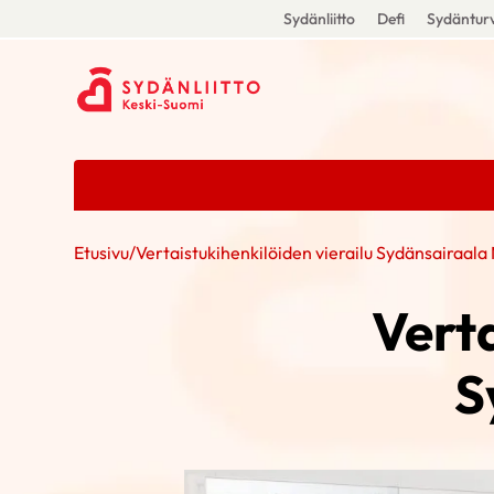
Sydänliitto
Defi
Sydänturv
Etusivu
/
Vertaistukihenkilöiden vierailu Sydänsairaala
Verta
S