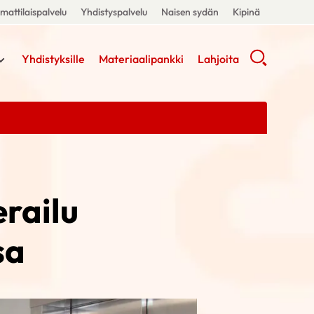
attilaispalvelu
Yhdistyspalvelu
Naisen sydän
Kipinä
Yhdistyksille
Materiaalipankki
Lahjoita
erailu
sa