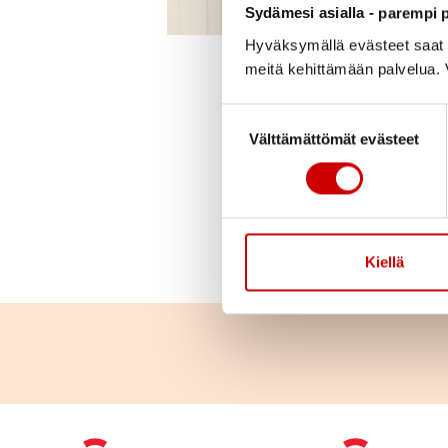
Sydämesi asialla - parempi p
Hyväksymällä evästeet saat s
meitä kehittämään palvelua. V
Julkaistu 1.2.2023
Suostumuksen valinta
Vertaistukihenkilöt v
Välttämättömät evästeet
viikossa. Vierailupäiv
Vertaistukihenkilöt o
Heidän kanssaan voi j
Kiellä