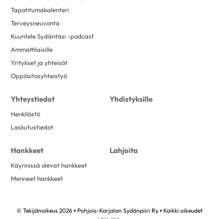
Tapahtumakalenteri
Terveysneuvonta
Kuuntele Sydäntäsi -podcast
Ammattilaisille
Yritykset ja yhteisöt
Oppilaitosyhteistyö
Yhteystiedot
Yhdistyksille
Henkilöstö
Laskutustiedot
Hankkeet
Lahjoita
Käynnissä olevat hankkeet
Menneet hankkeet
© Tekijänoikeus 2026 • Pohjois-Karjalan Sydänpiiri Ry • Kaikki oikeudet