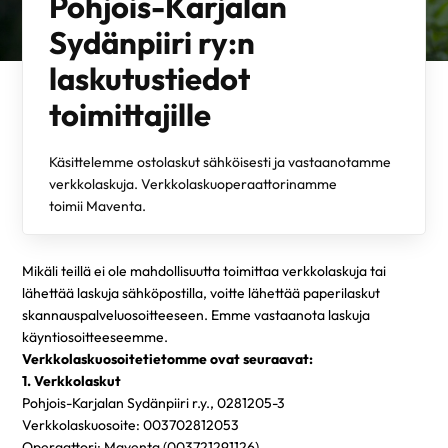
Pohjois-Karjalan
Sydänpiiri ry:n
laskutustiedot
toimittajille
Käsittelemme ostolaskut sähköisesti ja vastaanotamme
verkkolaskuja. Verkkolaskuoperaattorinamme
toimii Maventa.
Mikäli teillä ei ole mahdollisuutta toimittaa verkkolaskuja tai
lähettää laskuja sähköpostilla, voitte lähettää paperilaskut
skannauspalveluosoitteeseen. Emme vastaanota laskuja
käyntiosoitteeseemme.
Verkkolaskuosoitetietomme ovat seuraavat:
1. Verkkolaskut
Pohjois-Karjalan Sydänpiiri r.y., 0281205-3
Verkkolaskuosoite: 003702812053
Operaattori: Maventa (003721291126)