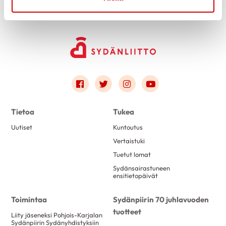
Link to facebook
Link to twitter
Link to instagram
Link to youtube
Tietoa
Tukea
Uutiset
Kuntoutus
Vertaistuki
Tuetut lomat
Sydänsairastuneen
ensitietopäivät
Toimintaa
Sydänpiirin 70 juhlavuoden
tuotteet
Liity jäseneksi Pohjois-Karjalan
Sydänpiirin Sydänyhdistyksiin