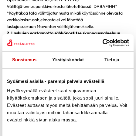
Välittäjätunnus pankkiverkosta lähetettäessä: DABAFIHH*
*Käyttäkää tätä välittäjätunnusta mikäli käytössänne olevasta
verkkolaskutusohjelmasta ei voi lähettää
laskuja suoraan Maventan välittäjätunnukselle.
2. Laskujen vastaanotto sähköpostitse skannauspalveluun
Toivomme, että lähetätte tähän osoitteeseen ainoastaan laskuja.
Laskut lähetetään palveluun sähköpostin PDF-muotoisina
liitetiedostoina ja laskun liitteiden tulee olla samassa
Suostumus
Yksityiskohdat
Tietoja
tiedostossa itse laskun kanssa.
Sähköpostilaskun osoite: 02812053@scan.netvisor.fi
• Voit lähettää useita laskuja yhdessä sähköpostiviestissä, kunhan
jokainen lasku on erillisenä liitetiedostona. Kaikilla tiedostoilla
Sydämesi asialla - parempi palvelu evästeillä
tulee olla eri nimi.
Hyväksymällä evästeet saat sujuvamman
• Yhden sähköpostin maksimikoko on 5Mb.
käyttökokemuksen ja sisältöä, joka sopii juuri sinulle.
• PDF-tiedostojen tulee olla aitoja PDF-dokumentteja (PDF-
Evästeet auttavat myös meitä kehittämään palvelua. Voit
versio 1.3 tai uudempi).
muuttaa valintojasi milloin tahansa klikkaamalla
• PDF-tiedostot eivät saa olla lukittuja tai salasanalla suojattuja.
evästelinkkiä sivun alakulmassa.
• Dokumentin ulkomitta voi olla maksimissaan 210 x 297 mm.
• Liitteen nimen sallitut merkit ovat tavallisia kirjoitusmerkkejä, a-
z, A-Z, 0-9. Ethän käytä erikoismerkkejä