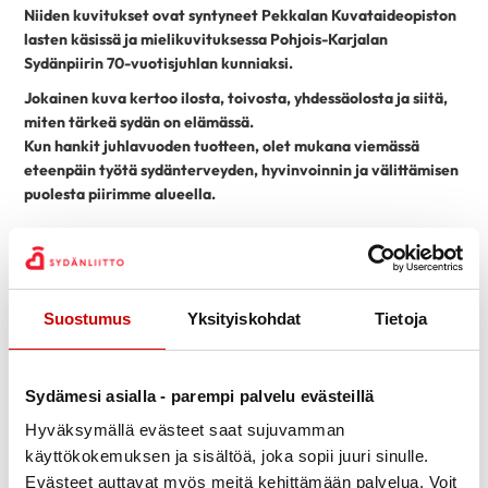
Niiden kuvitukset ovat syntyneet Pekkalan Kuvataideopiston
lasten käsissä ja mielikuvituksessa Pohjois-Karjalan
Sydänpiirin 70-vuotisjuhlan kunniaksi.
Jokainen kuva kertoo ilosta, toivosta, yhdessäolosta ja siitä,
miten tärkeä sydän on elämässä.
Kun hankit juhlavuoden tuotteen, olet mukana viemässä
eteenpäin työtä sydänterveyden, hyvinvoinnin ja välittämisen
puolesta piirimme alueella.
Tuotteet ovat ostettavissa piiritoimistoltamme: Torikatu 29 A,
3 krs. 80100 JOENSUU. Tiedustelut: 050 434 3997
Huom. Piiritoimistomme on suljettu 15.6.-31.7.2026 välisen
Suostumus
Yksityiskohdat
Tietoja
ajan.
Aikuisten 100% puuvilla T-paita 25 €. Saatavilla koossa S-XL.
Sydämesi asialla - parempi palvelu evästeillä
Lasten 100% puuvilla T-paita 20 €. Saatavilla kokoina 3-4 Y, 5-6
Hyväksymällä evästeet saat sujuvamman
Y, 7-8 Y, 9-10 Y.
käyttökokemuksen ja sisältöä, joka sopii juuri sinulle.
Puuvillakassi 15 €. Kuvasta poiketen sävy luonnonvalkoinen.
Evästeet auttavat myös meitä kehittämään palvelua. Voit