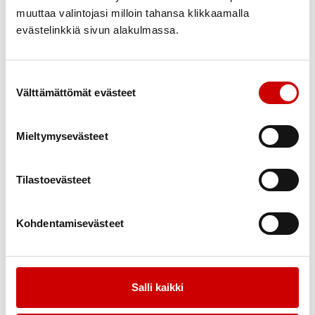
Leikkuulauta bambua (22cm x 15,5 cm) 15€
muuttaa valintojasi milloin tahansa klikkaamalla
evästelinkkiä sivun alakulmassa.
Suostumuksen valinta
Välttämättömät evästeet
Mieltymysevästeet
Tilastoevästeet
Kohdentamisevästeet
Salli kaikki