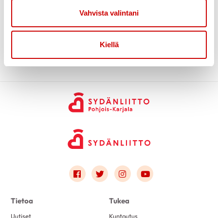
Vahvista valintani
Kiellä
Link to facebook
Link to twitter
Link to instagram
Link to youtube
Tietoa
Tukea
Uutiset
Kuntoutus