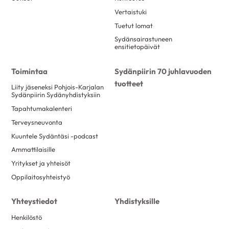
Vertaistuki
Tuetut lomat
Sydänsairastuneen
ensitietopäivät
Toimintaa
Sydänpiirin 70 juhlavuoden
tuotteet
Liity jäseneksi Pohjois-Karjalan
Sydänpiirin Sydänyhdistyksiin
Tapahtumakalenteri
Terveysneuvonta
Kuuntele Sydäntäsi -podcast
Ammattilaisille
Yritykset ja yhteisöt
Oppilaitosyhteistyö
Yhteystiedot
Yhdistyksille
Henkilöstö