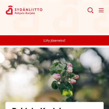
Liity jäseneksi!