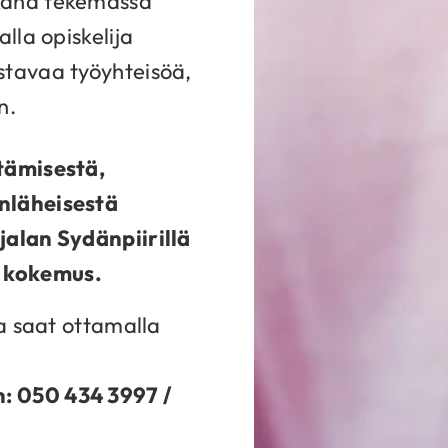
kana tekemässä
lla opiskelija
stavaa työyhteisöä,
n.
tämisestä,
nläheisestä
jalan Sydänpiirillä
sa kokemus.
ta saat ottamalla
: 050 434 3997 /