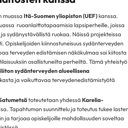
uun muassa
Itä-Suomen yliopiston (UEF)
kanssa.
assa ruoanlaittotapaamisia lapsiperheille, joissa
ä ja sydänystävällistä ruokaa. Näissä projekteissa
ti. Opiskelijoiden kiinnostuneisuus sydänterveyden
aa terveyden edistämisen näkökulmaa sai kiitosta
otilaisuuksiin osallistuneilta perheiltä. Tämä yhteistyö
liiton sydänterveyden alueellisena
ukasta ja vaikuttavaa terveydenedistämistyötä
Satumetsä
toteutetaan yhdessä
Karelia-
sa. Tapahtuman suunnittelu ja toteutus tukee lasten
 ja tarjoaa opiskelijoille mahdollisuuden soveltaa
istössä.