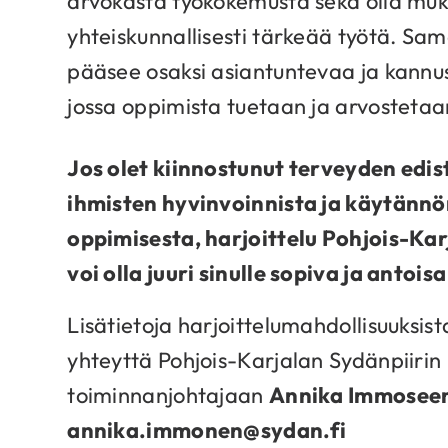
arvokasta työkokemusta sekä olla mu
yhteiskunnallisesti tärkeää työtä. Sama
pääsee osaksi asiantuntevaa ja kannu
jossa oppimista tuetaan ja arvostetaa
Jos olet kiinnostunut terveyden edis
ihmisten hyvinvoinnista ja käytännö
oppimisesta, harjoittelu Pohjois-Kar
voi olla juuri sinulle sopiva ja antoi
Lisätietoja harjoittelumahdollisuuksis
yhteyttä Pohjois-Karjalan Sydänpiirin
toiminnanjohtajaan
Annika Immoseen
annika.immonen@sydan.fi