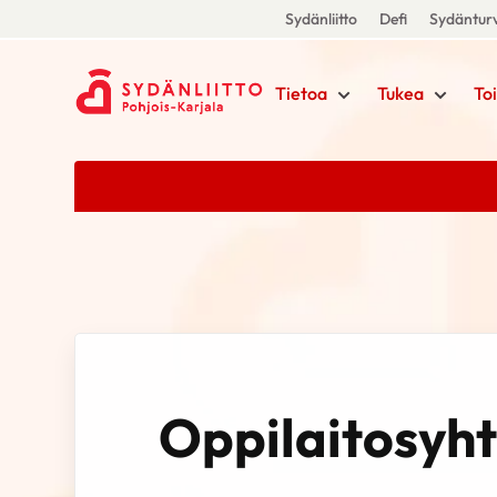
Sydänliitto
Defi
Sydänturv
Tietoa
Tukea
To
Oppilaitosyht