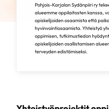
Pohjois-Karjalan Sydänpiiri ry tekee
alueemme oppilaitosten kanssa, v
opiskelijoiden osaamista että paikal
hyvinvointiosaamista. Yhteistyö y
oppimisen, tutkimustiedon hyödyn
opiskelijoiden osallistamisen alue
terveyden edistämiseksi.
Yhteistyöprojektit oppi