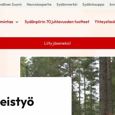
allinen Suomi
Neuvokasperhe
Sydänmerkki
Sydänkauppa
Amm
imintaa
Sydänpiirin 70 juhlavuoden tuotteet
Yhteystied
Liity jäseneksi!
eistyö