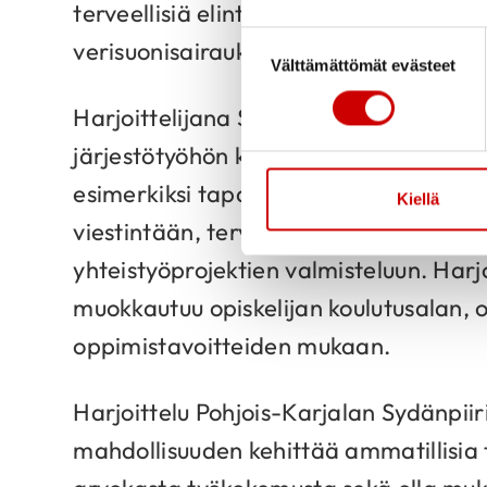
terveellisiä elintapoja sekä ehkäistä s
Suostumuksen valinta
verisuonisairauksia.
Välttämättömät evästeet
Harjoittelijana Sydänpiirillä pääsee 
järjestötyöhön käytännössä. Tehtävät v
esimerkiksi tapahtumien suunnitteluun
Kiellä
viestintään, terveyskasvatukseen tai e
yhteistyöprojektien valmisteluun. Harjo
muokkautuu opiskelijan koulutusalan, 
oppimistavoitteiden mukaan.
Harjoittelu Pohjois-Karjalan Sydänpiiri
mahdollisuuden kehittää ammatillisia 