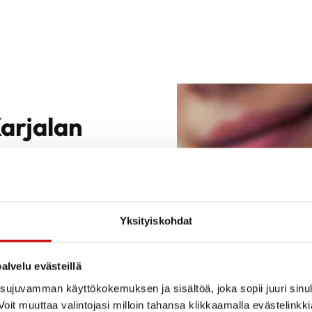
Karjalan
a opiskelijoille
joittelupaikan
Yksityiskohdat
.
Sydänpiiri toimii
alvelu evästeillä
a sen toiminnan
ujuvamman käyttökokemuksen ja sisältöä, joka sopii juuri sinul
den hyvinvointia,
oit muuttaa valintojasi milloin tahansa klikkaamalla evästelinkk