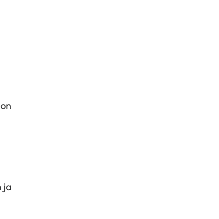
 on
 ja