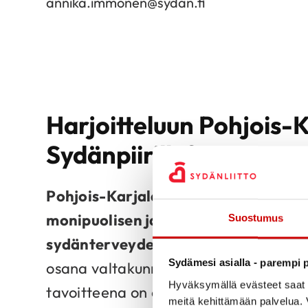
annika.immonen@sydan.fi
Harjoitteluun Pohjois-
Sydänpiirille?
Pohjois-Karjalan Sydänpiiri ry tarjoa
monipuolisen ja merkityksellisen har
Suostumus
sydänterveyden edistämisen parissa
Sydämesi asialla - parempi p
osana valtakunnallista Sydänliittoa, j
Hyväksymällä evästeet saat s
tavoitteena on edistää alueen asukkai
meitä kehittämään palvelua. V