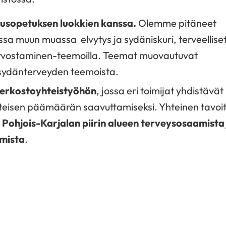
rusopetuksen luokkien kanssa.
Olemme pitäneet
sa muun muassa elvytys ja sydäniskuri, terveelliset
arvostaminen-teemoilla. Teemat muovautuvat
i sydänterveyden teemoista.
erkostoyhteistyöhön
, jossa eri toimijat yhdistävät
hteisen päämäärän saavuttamiseksi. Yhteinen tavoi
 Pohjois-Karjalan piirin alueen terveysosaamista 
imista
.