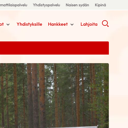
attilaispalvelu
Yhdistyspalvelu
Naisen sydän
Kipinä
ot
Yhdistyksille
Hankkeet
Lahjoita