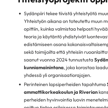
Sydänpiiri tekee tiivistä yhteistyötä m
Yhteistyön aikana on toteutettu muun mu
opittiin, kuinka valmistaa helposti hyvä
teoria ja käytäntö yhdistyivät luontevas
edistämiseen osana kokonaisvaltaisemp
sekä toimijoilta että yhteisiin ruoanlaitt
saanut vuonna 2024 tunnustusta
Sydän
kunniamainintana
, joka korostaa laad
yhdessä yli organisaatiorajojen.
Perinteinen lapsiperheiden tapahtuma
ammattikorkeakoulun ja Riverian
kans
perheiden hyvinvointia luovin menetelmin
opittua tietoa erilaisessa toimintaympär