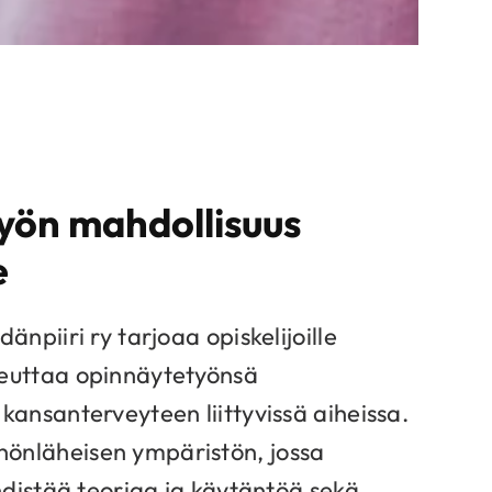
yön mahdollisuus
e
änpiiri ry tarjoaa opiskelijoille
euttaa opinnäytetyönsä
kansanterveyteen liittyvissä aiheissa.
önläheisen ympäristön, jossa
yhdistää teoriaa ja käytäntöä sekä