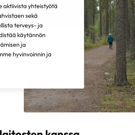
 aktiivista yhteistyötä
ahvistaen sekä
lista terveys- ja
hdistää käytännön
tämisen ja
emme hyvinvoinnin ja
laitosten kanssa