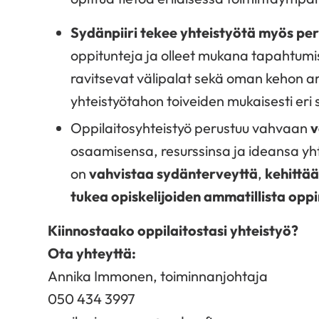
Sydänpiiri tekee yhteistyötä myös pe
oppitunteja ja olleet mukana tapahtumis
ravitsevat välipalat sekä oman kehon 
yhteistyötahon toiveiden mukaisesti er
Oppilaitosyhteistyö perustuu vahvaan
v
osaamisensa, resurssinsa ja ideansa y
on
vahvistaa sydänterveyttä
,
kehittää
tukea opiskelijoiden ammatillista opp
Kiinnostaako oppilaitostasi yhteistyö?
Ota yhteyttä:
Annika Immonen, toiminnanjohtaja
050 434 3997