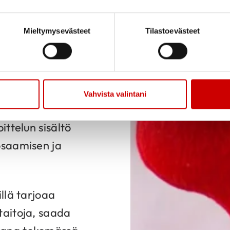
ydän- ja
Mieltymysevästeet
Tilastoevästeet
tutustumaan
oivat liittyä
 ja toteutukseen,
Vahvista valintani
rilaisten
ittelun sisältö
osaamisen ja
llä tarjoaa
taitoja, saada