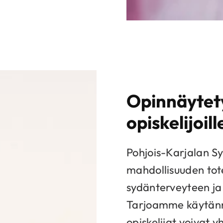
Opinnäytet
opiskelijoill
Pohjois-Karjalan Syd
mahdollisuuden tot
sydänterveyteen ja 
Tarjoamme käytänn
opiskelijat voivat 