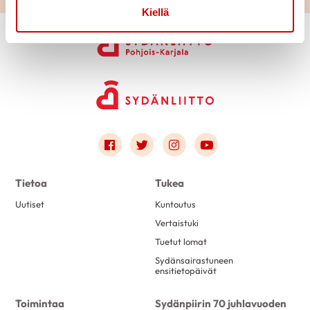
Kiellä
Link to facebook
Link to twitter
Link to instagram
Link to youtube
Tietoa
Tukea
Uutiset
Kuntoutus
Vertaistuki
Tuetut lomat
Sydänsairastuneen
ensitietopäivät
Toimintaa
Sydänpiirin 70 juhlavuoden