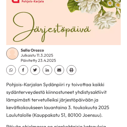
Salla Orozco
Julkaistu 11.3.2025
Päivitetty 23.4.2025
Jaa Whatsapp
Jaa Facebook
Jaa Twitter
Jaa Linkedin
Jaa Email
Jaa Print
Pohjois-Karjalan Sydänpiiri ry toivottaa kaikki
sydänterveydestä kiinnostuneet yhdistysaktiivit
lämpimästi tervetulleiksi järjestöpäivään ja
kevätkokoukseen lauantaina 3. toukokuuta 2025
Laulutalolle (Kauppakatu 51, 80100 Joensuu).
Päivän ohjelmassa on ajankohtaisia katsauksia,