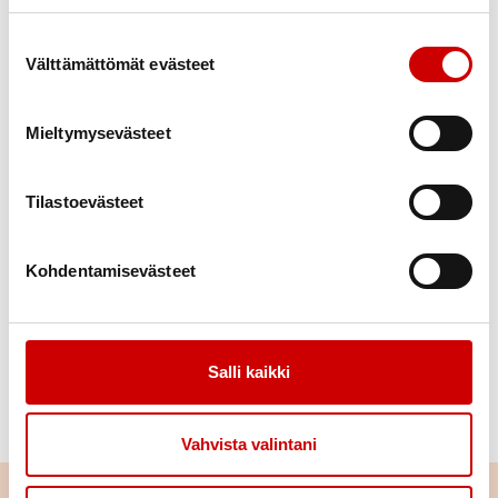
9:30 Ajankohtaiset, toiminnanjohtaja
Suostumuksen valinta
Välttämättömät evästeet
10:00 Luento: ikääntyneen ravitsemus,
geriatri
Jarkko Tuunanen
Mieltymysevästeet
11:30
Ruokailu
12:15
Runoutta, lausujana Elsi Komu
Tilastoevästeet
12:30 Vertaistukijana Sydänliitossa,
kokemuspuheenvuoropaneeli
Kohdentamisevästeet
13:30 PSR-hankkeen jäähyväiset
14:00 Kahvi ja hedelmät
14:30 Sydänpiirin sääntömääräinen
Salli kaikki
kevätkokous
Lämpimästi tervetuloa!
Vahvista valintani