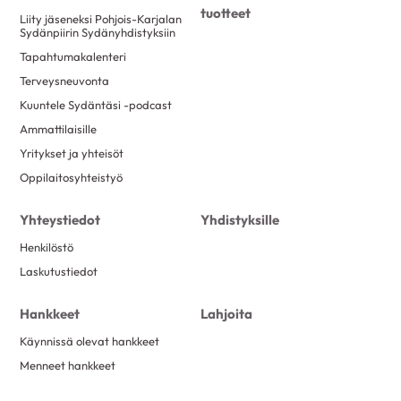
tuotteet
Liity jäseneksi Pohjois-Karjalan
Sydänpiirin Sydänyhdistyksiin
Tapahtumakalenteri
Terveysneuvonta
Kuuntele Sydäntäsi -podcast
Ammattilaisille
Yritykset ja yhteisöt
Oppilaitosyhteistyö
Yhteystiedot
Yhdistyksille
Henkilöstö
Laskutustiedot
Hankkeet
Lahjoita
Käynnissä olevat hankkeet
Menneet hankkeet