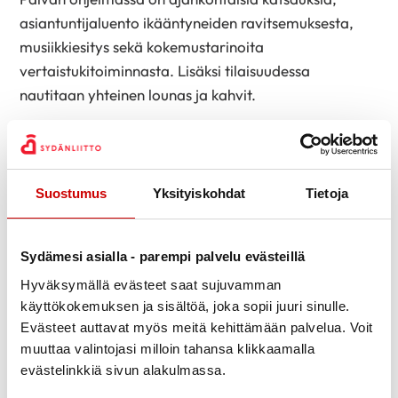
asiantuntijaluento ikääntyneiden ravitsemuksesta,
musiikkiesitys sekä kokemustarinoita
vertaistukitoiminnasta. Lisäksi tilaisuudessa
nautitaan yhteinen lounas ja kahvit.
Tapahtuma huipentuu Sydänpiirin sääntömääräiseen
kevätkokoukseen klo 14:30.
Suostumus
Yksityiskohdat
Tietoja
ILMOITTAUDU MUKAAN TÄMÄN
LINKIN KAUTTA VIIMEISTÄÄN 25.4
MENNESSÄ!
Sydämesi asialla - parempi palvelu evästeillä
Hyväksymällä evästeet saat sujuvamman
Päivän tarkempi aikataulu:
käyttökokemuksen ja sisältöä, joka sopii juuri sinulle.
Evästeet auttavat myös meitä kehittämään palvelua. Voit
Ohjelma:
muuttaa valintojasi milloin tahansa klikkaamalla
evästelinkkiä sivun alakulmassa.
9:00 Tulokahvit ja puheenjohtajan
tervetulosanat