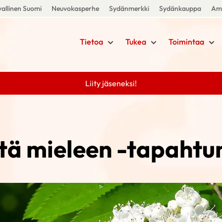
allinen Suomi
Neuvokasperhe
Sydänmerkki
Sydänkauppa
Amm
Tietoa
Tukea
Toimintaa
Liity jäseneksi!
tä mieleen -tapahtu