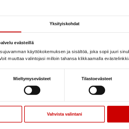
Jaa sivu
Jaa Whatsapp
Jaa Fa
yvän olon ilmaistapahtuma senioreille
Yksityiskohdat
alvelu evästeillä
äiviä Puistokartanolla, Puistokatu 20, Kuopio
ujuvamman käyttökokemuksen ja sisältöä, joka sopii juuri sinul
ikusten päiväunet, tulevaisuustyöpaja, taidepaja se
oit muuttaa valintojasi milloin tahansa klikkaamalla evästelinkk
itä. Savon Sydänpiirillä Eevi-hankkeen esittelyä ja 
Mieltymysevästeet
Tilastoevästeet
yttömöllä (ent. Sotku), Suokatu 42, Kuopio
n viihdeorkesteri.
Vahvista valintani