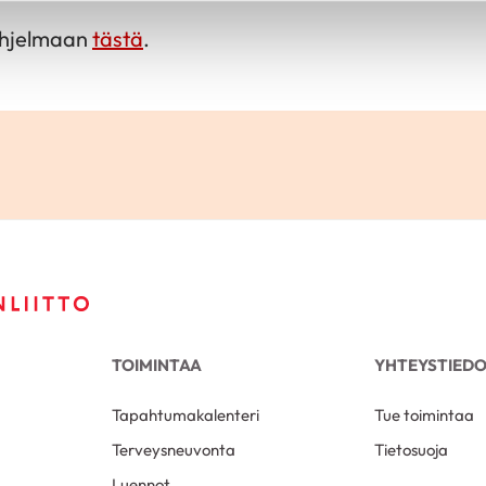
ohjelmaan
tästä
.
TOIMINTAA
YHTEYSTIED
Tapahtumakalenteri
Tue toimintaa
Terveysneuvonta
Tietosuoja
Luennot