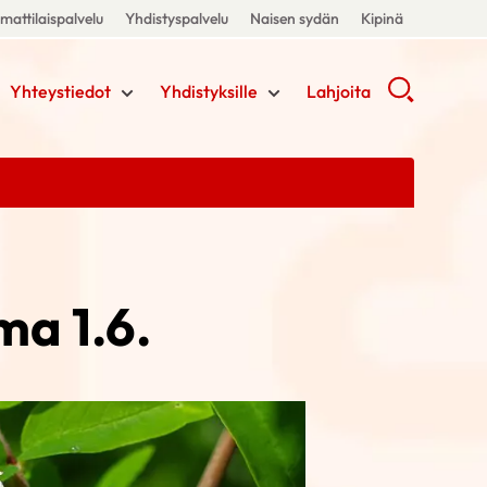
attilaispalvelu
Yhdistyspalvelu
Naisen sydän
Kipinä
Yhteystiedot
Yhdistyksille
Lahjoita
ma 1.6.