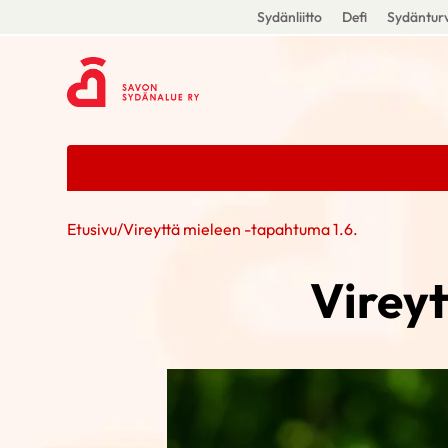
Sydänliitto
Defi
Sydänturv
Etusivu
/
Vireyttä mieleen -tapahtuma 1.6.
Vireyt