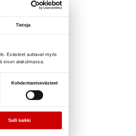
cebook
Jaa Twitter
Jaa Linkedin
Jaa Email
Jaa Print
Tietoja
le. Evästeet auttavat myös
kä minimessut, jossa
iä sivun alakulmassa.
sydämen rytmin
Kohdentamisevästeet
Salli kaikki