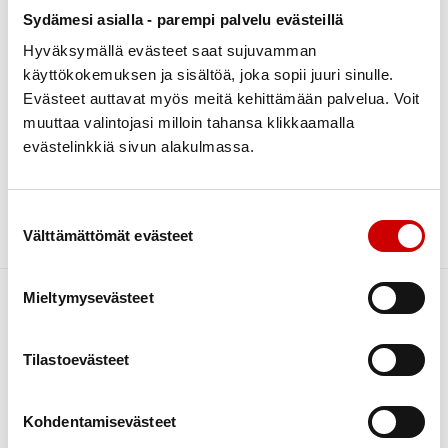
Sydämesi asialla - parempi palvelu evästeillä
LISÄTIEDOT
paivi.ronkainen@sydanliitto.fi
Hyväksymällä evästeet saat sujuvamman
käyttökokemuksen ja sisältöä, joka sopii juuri sinulle.
PAIKAN TARKEMMAT TIEDOT
Evästeet auttavat myös meitä kehittämään palvelua. Voit
Lähtö amfiteatterin kivisten portaiden luota
muuttaa valintojasi milloin tahansa klikkaamalla
evästelinkkiä sivun alakulmassa.
JÄRJESTÄJÄ
Sydänliitto Etelä-Suomen Alue ry
Suostumuksen valinta
Välttämättömät evästeet
Mieltymysevästeet
Tilastoevästeet
Kohdentamisevästeet