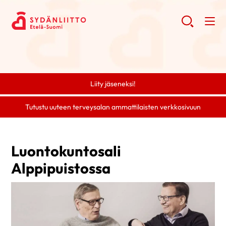
Liity jäseneksi!
Tutustu uuteen terveysalan ammattilaisten verkkosivuun
Luontokuntosali
Alppipuistossa