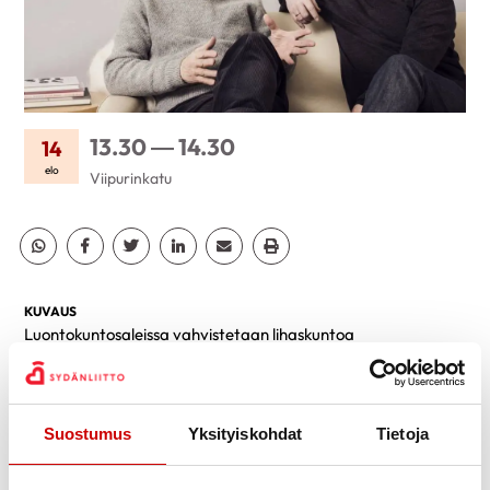
13.30 — 14.30
14
elo
Viipurinkatu
Jaa Whatsapp
Jaa Facebook
Jaa Twitter
Jaa Linkedin
Jaa Email
Jaa Print
KUVAUS
Luontokuntosaleissa vahvistetaan lihaskuntoa
fysioterapeutin ohjauksessa luonnon muotoja, kuten puita ja
kiviä, hyödyntäen. Tapahtumat sopivat kaiken kuntoisille. Ei
etukäteisilmoittautumista.
Suostumus
Yksityiskohdat
Tietoja
https://sydan.fi/etelasuomi/toimintaa/luontokuntosalit/