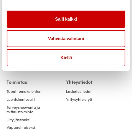
Link to facebook
Link to twitter
Link to instagram
Link to youtube
Salli kaikki
Tietoa
Tukea
Ensitietoa
Kuntoutus
Verenpaine
Verkkoluennot
Vahvista valintani
Uutiset
Vertaistuki
Ammattilaisille
Sydänpiste
Kiellä
Sydändigineuvonta
Opiskele Sydändigineuvojaksi
Toimintaa
Yhteystiedot
Tapahtumakalenteri
Laskutustiedot
Luontokuntosalit
Yritysyhteistyö
Terveysneuvonta ja
mittaustoiminta
Liity jäseneksi
Vapaaehtoiseksi