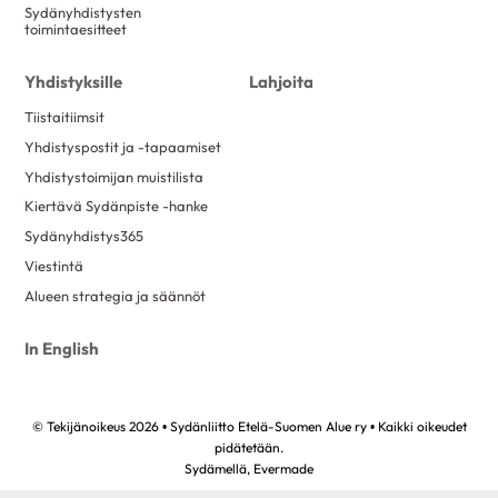
Sydänyhdistysten
toimintaesitteet
Yhdistyksille
Lahjoita
Tiistaitiimsit
Yhdistyspostit ja -tapaamiset
Yhdistystoimijan muistilista
Kiertävä Sydänpiste -hanke
Sydänyhdistys365
Viestintä
Alueen strategia ja säännöt
In English
© Tekijänoikeus 2026 • Sydänliitto Etelä-Suomen Alue ry • Kaikki oikeudet
pidätetään.
Sydämellä,
Evermade