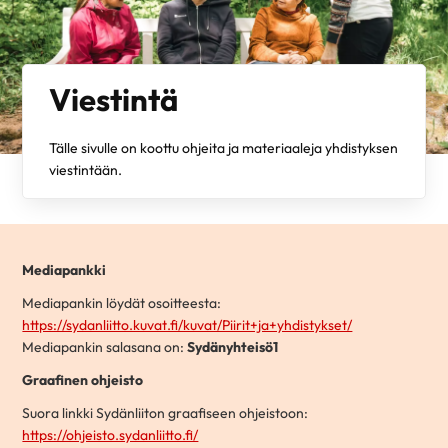
Viestintä
Tälle sivulle on koottu ohjeita ja materiaaleja yhdistyksen
viestintään.
Mediapankki
Mediapankin löydät osoitteesta:
https://sydanliitto.kuvat.fi/kuvat/Piirit+ja+yhdistykset/
Mediapankin salasana on:
Sydänyhteisö1
Graafinen ohjeisto
Suora linkki Sydänliiton graafiseen ohjeistoon:
https://ohjeisto.sydanliitto.fi/