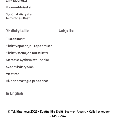
Liity jäseneksi
Vapaaehtoiseksi
Sydänyhdistysten
toimintaesitteet
Yhdistyksille
Lahjoita
Tiistaitiimsit
Yhdistyspostit ja -tapaamiset
Yhdistystoimijan muistilista
Kiertävä Sydänpiste -hanke
Sydänyhdistys365
Viestintä
Alueen strategia ja säännöt
In English
© Tekijänoikeus 2026 • Sydänliitto Etelä-Suomen Alue ry • Kaikki oikeudet
pidätetään.