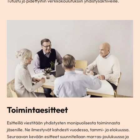
Tutustu jo pidettyihin verkkokoulutuksiin yhdistysaktiiveille.
Toimintaesitteet
Esitteillä viestitään yhdistysten monipuolisesta toiminnasta
jäsenille. Ne ilmestyvät kahdesti vuodessa, tammi- ja elokuussa.
Seuraavan kevään esitteet suunnitellaan marras-joulukuussa ja