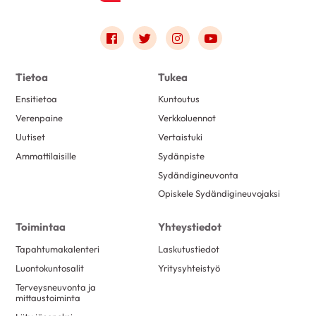
Link to facebook
Link to twitter
Link to instagram
Link to youtube
Tietoa
Tukea
Ensitietoa
Kuntoutus
Verenpaine
Verkkoluennot
Uutiset
Vertaistuki
Ammattilaisille
Sydänpiste
Sydändigineuvonta
Opiskele Sydändigineuvojaksi
Toimintaa
Yhteystiedot
Tapahtumakalenteri
Laskutustiedot
Luontokuntosalit
Yritysyhteistyö
Terveysneuvonta ja
mittaustoiminta