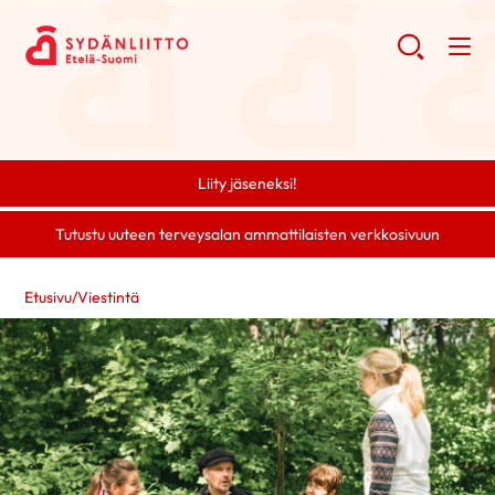
Liity jäseneksi!
Tutustu uuteen terveysalan ammattilaisten verkkosivuun
Etusivu
/
Viestintä