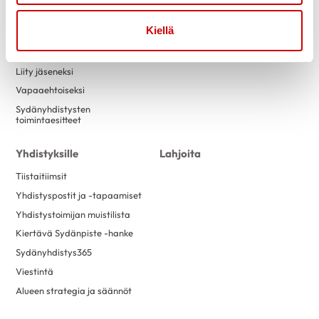
Tapahtumakalenteri
Laskutustiedot
Luontokuntosalit
Yritysyhteistyö
Kiellä
Terveysneuvonta ja
mittaustoiminta
Liity jäseneksi
Vapaaehtoiseksi
Sydänyhdistysten
toimintaesitteet
Yhdistyksille
Lahjoita
Tiistaitiimsit
Yhdistyspostit ja -tapaamiset
Yhdistystoimijan muistilista
Kiertävä Sydänpiste -hanke
Sydänyhdistys365
Viestintä
Alueen strategia ja säännöt