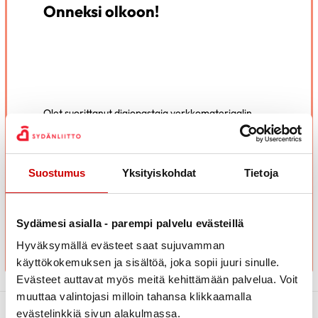
Onneksi olkoon!
Olet suorittanut digiopastaja verkkomateriaalin.
Toivottavasti materiaali oli sinulle hyödyllinen.
Digiopastajan tehtävä on erittäin merkityksellinen ja
toivomme että liityt mukaan digiopastajiemme
Suostumus
Yksityiskohdat
Tietoja
joukkoon.
SIIRRY KOULUTUKSEN PÄÄSIVULLE
Sydämesi asialla - parempi palvelu evästeillä
Hyväksymällä evästeet saat sujuvamman
käyttökokemuksen ja sisältöä, joka sopii juuri sinulle.
Evästeet auttavat myös meitä kehittämään palvelua. Voit
muuttaa valintojasi milloin tahansa klikkaamalla
evästelinkkiä sivun alakulmassa.