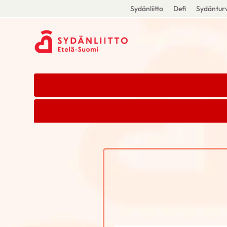
Sydänliitto
Defi
Sydänturv