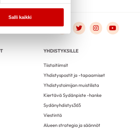
Salli kaikki
Link to facebook
Link to twitter
Link to instagr
Link to 
OT
YHDISTYKSILLE
Tiistaitiimsit
Yhdistyspostit ja -tapaamiset
Yhdistystoimijan muistilista
Kiertävä Sydänpiste -hanke
Sydänyhdistys365
Viestintä
Alueen strategia ja säännöt