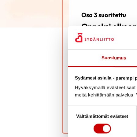
Osa 3 suoritettu
Onneksi olkoon
Suostumus
Olet suorittanut digiopast
Sydämesi asialla - parempi p
tehtävä on erittäin merki
Hyväksymällä evästeet saat s
meitä kehittämään palvelua. V
SIIRRY KOULUTUK
Suostumuksen valinta
Välttämättömät evästeet