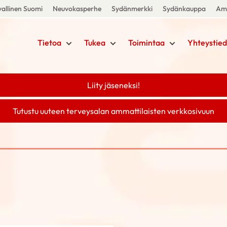
allinen Suomi
Neuvokasperhe
Sydänmerkki
Sydänkauppa
Amm
Tietoa
Tukea
Toimintaa
Yhteystied
Liity jäseneksi!
Tutustu uuteen terveysalan ammattilaisten verkkosivuun