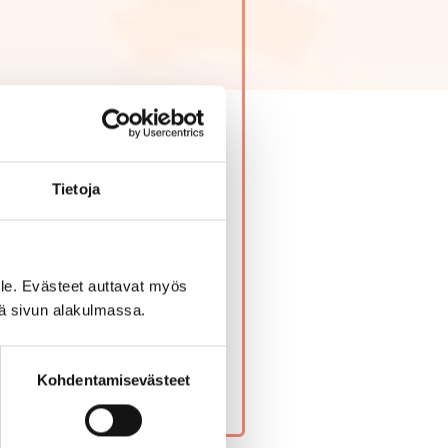
Tietoja
yllinen. Digiopastajan
ukkoon.
le. Evästeet auttavat myös
iä sivun alakulmassa.
Kohdentamisevästeet