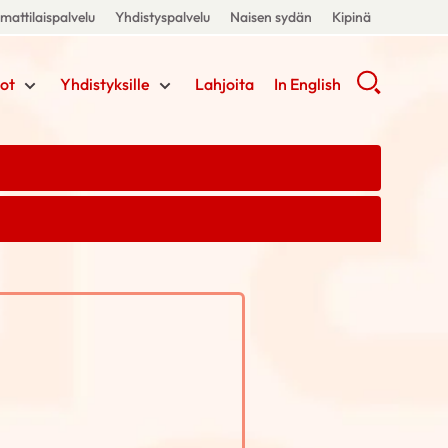
attilaispalvelu
Yhdistyspalvelu
Naisen sydän
Kipinä
ot
Yhdistyksille
Lahjoita
In English