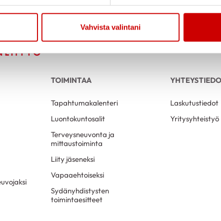
Vahvista valintani
TOIMINTAA
YHTEYSTIED
Tapahtumakalenteri
Laskutustiedot
Luontokuntosalit
Yritysyhteistyö
Terveysneuvonta ja
mittaustoiminta
Liity jäseneksi
Vapaaehtoiseksi
uvojaksi
Sydänyhdistysten
toimintaesitteet