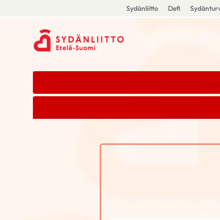
Sydänliitto
Defi
Sydänturv