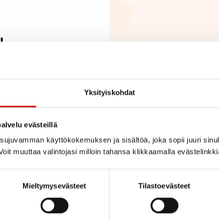
!
Yksityiskohdat
aja verkkomateriaalin. Toivottavasti materiaali oli sinulle hyöd
alvelu evästeillä
tyksellinen ja toivomme että liityt mukaan digiopastajiemme jo
ujuvamman käyttökokemuksen ja sisältöä, joka sopii juuri sinul
oit muuttaa valintojasi milloin tahansa klikkaamalla evästelinkk
SEN PÄÄSIVULLE
Mieltymysevästeet
Tilastoevästeet