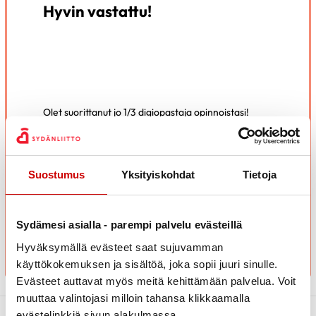
Hyvin vastattu!
Olet suorittanut jo 1/3 digiopastaja opinnoistasi!
Viimeistään nyt on hyvä pitää pieni tauko ja sulatella
oppimaasi.
Kun koet olevasti valmis voit jatkaa osaan 2.
Suostumus
Yksityiskohdat
Tietoja
SIIRRY OSAAN 2
Sydämesi asialla - parempi palvelu evästeillä
Hyväksymällä evästeet saat sujuvamman
käyttökokemuksen ja sisältöä, joka sopii juuri sinulle.
Evästeet auttavat myös meitä kehittämään palvelua. Voit
muuttaa valintojasi milloin tahansa klikkaamalla
evästelinkkiä sivun alakulmassa.