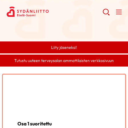
Liity jäseneksi!
Tutustu uuteen terveysalan ammattilaisten verkkosivuun
Osa 1 suoritettu