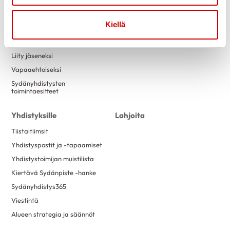
Tapahtumakalenteri
Laskutustiedot
Luontokuntosalit
Yritysyhteistyö
Kiellä
Terveysneuvonta ja
mittaustoiminta
Liity jäseneksi
Vapaaehtoiseksi
Sydänyhdistysten
toimintaesitteet
Yhdistyksille
Lahjoita
Tiistaitiimsit
Yhdistyspostit ja -tapaamiset
Yhdistystoimijan muistilista
Kiertävä Sydänpiste -hanke
Sydänyhdistys365
Viestintä
Alueen strategia ja säännöt