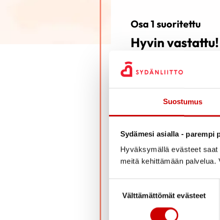
Osa 1 suoritettu
Hyvin vastattu!
Suostumus
Olet suorittanut jo 1/3 di
Sydämesi asialla - parempi p
Kun koet olevasti valmis v
Hyväksymällä evästeet saat s
meitä kehittämään palvelua. V
SIIRRY OSAAN 2
Suostumuksen valinta
Välttämättömät evästeet