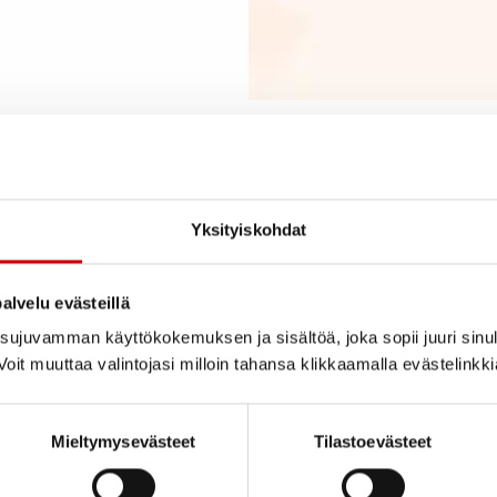
Yksityiskohdat
giopastaja opinnoistasi! Viimeistään nyt on hyvä pitää pieni tauko
alvelu evästeillä
oit jatkaa osaan 2.
ujuvamman käyttökokemuksen ja sisältöä, joka sopii juuri sinul
oit muuttaa valintojasi milloin tahansa klikkaamalla evästelinkk
Mieltymysevästeet
Tilastoevästeet