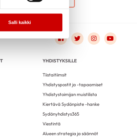
Salli kaikki
Link to facebook
Link to twitter
Link to instagr
Link to 
OT
YHDISTYKSILLE
Tiistaitiimsit
Yhdistyspostit ja -tapaamiset
Yhdistystoimijan muistilista
Kiertävä Sydänpiste -hanke
Sydänyhdistys365
Viestintä
Alueen strategia ja säännöt