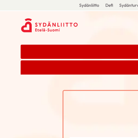
Sydänliitto
Defi
Sydänturv