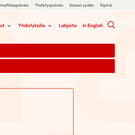
attilaispalvelu
Yhdistyspalvelu
Naisen sydän
Kipinä
ot
Yhdistyksille
Lahjoita
In English