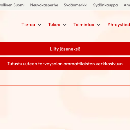
allinen Suomi
Neuvokasperhe
Sydänmerkki
Sydänkauppa
Amm
Tietoa
Tukea
Toimintaa
Yhteystied
Liity jäseneksi!
Tutustu uuteen terveysalan ammattilaisten verkkosivuun