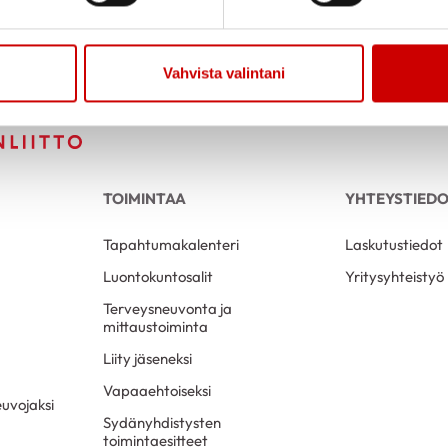
Vahvista valintani
TOIMINTAA
YHTEYSTIED
Tapahtumakalenteri
Laskutustiedot
Luontokuntosalit
Yritysyhteistyö
Terveysneuvonta ja
mittaustoiminta
Liity jäseneksi
Vapaaehtoiseksi
uvojaksi
Sydänyhdistysten
toimintaesitteet