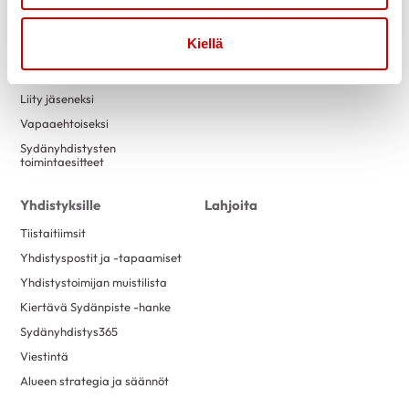
Tapahtumakalenteri
Laskutustiedot
Luontokuntosalit
Yritysyhteistyö
Kiellä
Terveysneuvonta ja
mittaustoiminta
Liity jäseneksi
Vapaaehtoiseksi
Sydänyhdistysten
toimintaesitteet
Yhdistyksille
Lahjoita
Tiistaitiimsit
Yhdistyspostit ja -tapaamiset
Yhdistystoimijan muistilista
Kiertävä Sydänpiste -hanke
Sydänyhdistys365
Viestintä
Alueen strategia ja säännöt