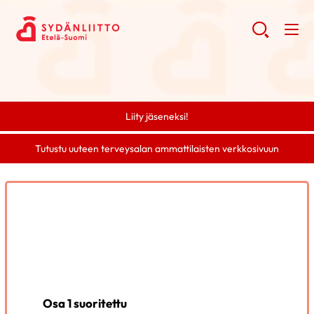
Liity jäseneksi!
Tutustu uuteen terveysalan ammattilaisten verkkosivuun
Osa 1 suoritettu