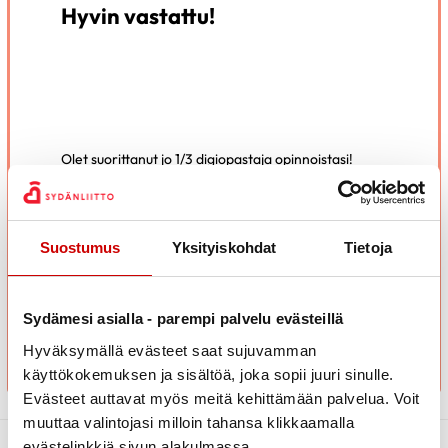
Hyvin vastattu!
Olet suorittanut jo 1/3 digiopastaja opinnoistasi!
Viimeistään nyt on hyvä pitää pieni tauko ja sulatella
oppimaasi.
Kun koet olevasti valmis voit jatkaa osaan 2.
Suostumus
Yksityiskohdat
Tietoja
SIIRRY OSAAN 2
Sydämesi asialla - parempi palvelu evästeillä
Hyväksymällä evästeet saat sujuvamman
käyttökokemuksen ja sisältöä, joka sopii juuri sinulle.
Evästeet auttavat myös meitä kehittämään palvelua. Voit
muuttaa valintojasi milloin tahansa klikkaamalla
evästelinkkiä sivun alakulmassa.