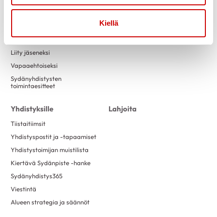
Tapahtumakalenteri
Laskutustiedot
Luontokuntosalit
Yritysyhteistyö
Kiellä
Terveysneuvonta ja
mittaustoiminta
Liity jäseneksi
Vapaaehtoiseksi
Sydänyhdistysten
toimintaesitteet
Yhdistyksille
Lahjoita
Tiistaitiimsit
Yhdistyspostit ja -tapaamiset
Yhdistystoimijan muistilista
Kiertävä Sydänpiste -hanke
Sydänyhdistys365
Viestintä
Alueen strategia ja säännöt