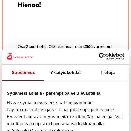
Hienoa!
Osa 2 suoritettu! Olet varmasti jo pykälää varmempi
digiopastaja. Tarvittaessa voit aina palata
materiaaliin tarkistamaan tietosi.
Osa 3 on viimeinen osio matkallasi digiopastajaksi.
Suostumus
Yksityiskohdat
Tietoja
Siihen pääset tutustumaan
täältä
.
SIIRRY OSAAN 3
Sydämesi asialla - parempi palvelu evästeillä
Hyväksymällä evästeet saat sujuvamman
käyttökokemuksen ja sisältöä, joka sopii juuri sinulle.
Evästeet auttavat myös meitä kehittämään palvelua. Voit
muuttaa valintojasi milloin tahansa klikkaamalla
evästelinkkiä sivun alakulmassa.