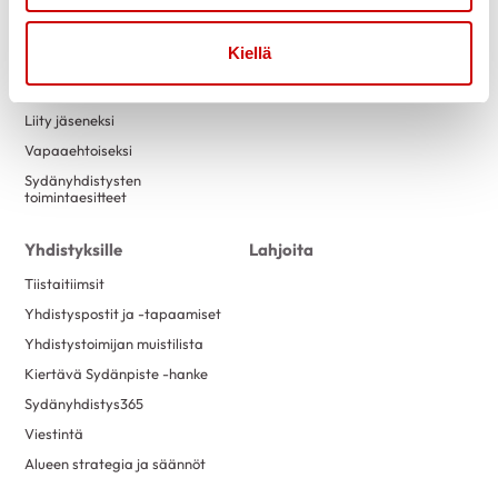
Tapahtumakalenteri
Laskutustiedot
Luontokuntosalit
Yritysyhteistyö
Kiellä
Terveysneuvonta ja
mittaustoiminta
Liity jäseneksi
Vapaaehtoiseksi
Sydänyhdistysten
toimintaesitteet
Yhdistyksille
Lahjoita
Tiistaitiimsit
Yhdistyspostit ja -tapaamiset
Yhdistystoimijan muistilista
Kiertävä Sydänpiste -hanke
Sydänyhdistys365
Viestintä
Alueen strategia ja säännöt