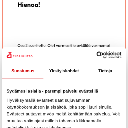
Hienoa!
Osa 2 suoritettu! Olet varmasti jo pykälää varmempi
digiopastaja. Tarvittaessa voit aina palata
materiaaliin tarkistamaan tietosi.
Osa 3 on viimeinen osio matkallasi digiopastajaksi.
Suostumus
Yksityiskohdat
Tietoja
Siihen pääset tutustumaan
täältä
.
SIIRRY OSAAN 3
Sydämesi asialla - parempi palvelu evästeillä
Hyväksymällä evästeet saat sujuvamman
käyttökokemuksen ja sisältöä, joka sopii juuri sinulle.
Evästeet auttavat myös meitä kehittämään palvelua. Voit
muuttaa valintojasi milloin tahansa klikkaamalla
evästelinkkiä sivun alakulmassa.