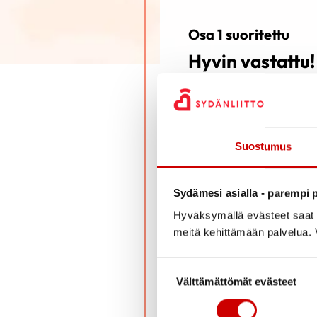
Osa 1 suoritettu
Hyvin vastattu!
Suostumus
Olet suorittanut jo 1/3 di
Sydämesi asialla - parempi p
Kun koet olevasti valmis v
Hyväksymällä evästeet saat s
meitä kehittämään palvelua. V
SIIRRY OSAAN 2
Suostumuksen valinta
Välttämättömät evästeet