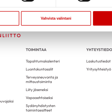
Vahvista valintani
TOIMINTAA
YHTEYSTIED
Tapahtumakalenteri
Laskutustiedot
Luontokuntosalit
Yritysyhteistyö
Terveysneuvonta ja
mittaustoiminta
Liity jäseneksi
Vapaaehtoiseksi
uvojaksi
Sydänyhdistysten
toimintaesitteet