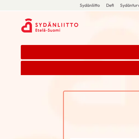
Sydänliitto
Defi
Sydänturv