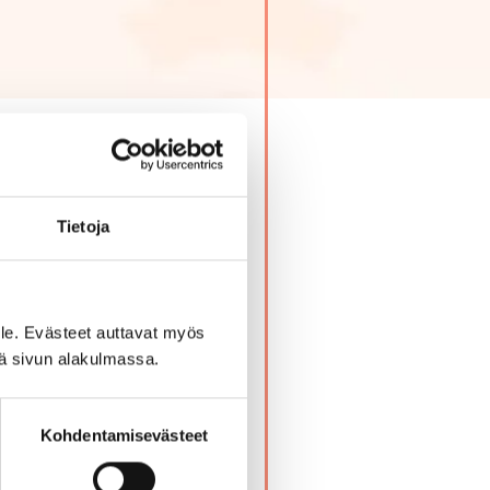
Tietoja
 ja sulatella oppimaasi.
le. Evästeet auttavat myös
iä sivun alakulmassa.
Kohdentamisevästeet