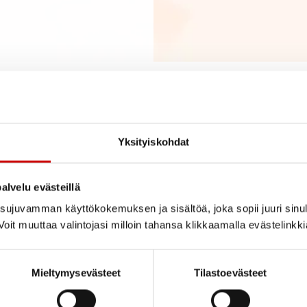
Yksityiskohdat
giopastaja opinnoistasi! Viimeistään nyt on hyvä pitää pieni tauko
alvelu evästeillä
oit jatkaa osaan 2.
ujuvamman käyttökokemuksen ja sisältöä, joka sopii juuri sinul
oit muuttaa valintojasi milloin tahansa klikkaamalla evästelinkk
Mieltymysevästeet
Tilastoevästeet