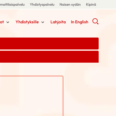
attilaispalvelu
Yhdistyspalvelu
Naisen sydän
Kipinä
ot
Yhdistyksille
Lahjoita
In English