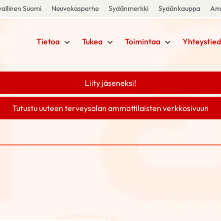
allinen Suomi
Neuvokasperhe
Sydänmerkki
Sydänkauppa
Amm
Tietoa
Tukea
Toimintaa
Yhteystied
Liity jäseneksi!
Tutustu uuteen terveysalan ammattilaisten verkkosivuun