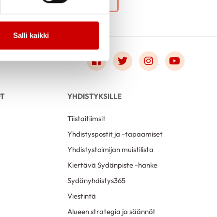
Salli kaikki
Link to facebook
Link to twitter
Link to instagr
Link to 
OT
YHDISTYKSILLE
Tiistaitiimsit
Yhdistyspostit ja -tapaamiset
Yhdistystoimijan muistilista
Kiertävä Sydänpiste -hanke
Sydänyhdistys365
Viestintä
Alueen strategia ja säännöt