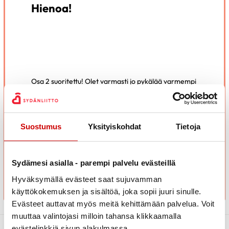
Hienoa!
Osa 2 suoritettu! Olet varmasti jo pykälää varmempi
digiopastaja. Tarvittaessa voit aina palata
materiaaliin tarkistamaan tietosi.
Osa 3 on viimeinen osio matkallasi digiopastajaksi.
Suostumus
Yksityiskohdat
Tietoja
Siihen pääset tutustumaan
täältä
.
SIIRRY OSAAN 3
Sydämesi asialla - parempi palvelu evästeillä
Hyväksymällä evästeet saat sujuvamman
käyttökokemuksen ja sisältöä, joka sopii juuri sinulle.
Evästeet auttavat myös meitä kehittämään palvelua. Voit
muuttaa valintojasi milloin tahansa klikkaamalla
evästelinkkiä sivun alakulmassa.