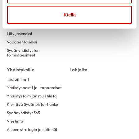
Tapahtumakalenteri
Laskutustiedot
Luontokuntosalit
Yritysyhteistyö
Kiellä
Terveysneuvonta ja
mittaustoiminta
Liity jäseneksi
Vapaaehtoiseksi
Sydänyhdistysten
toimintaesitteet
Yhdistyksille
Lahjoita
Tiistaitiimsit
Yhdistyspostit ja -tapaamiset
Yhdistystoimijan muistilista
Kiertävä Sydänpiste -hanke
Sydänyhdistys365
Viestintä
Alueen strategia ja säännöt