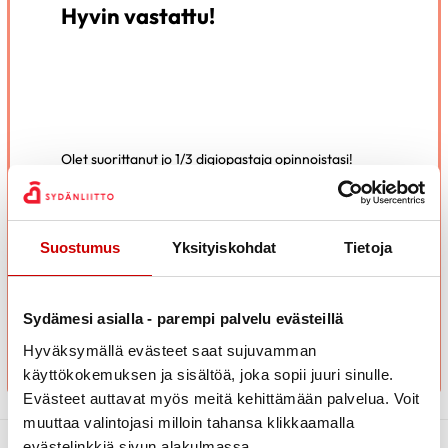
Hyvin vastattu!
Olet suorittanut jo 1/3 digiopastaja opinnoistasi!
Viimeistään nyt on hyvä pitää pieni tauko ja sulatella
oppimaasi.
Kun koet olevasti valmis voit jatkaa osaan 2.
Suostumus
Yksityiskohdat
Tietoja
SIIRRY OSAAN 2
Sydämesi asialla - parempi palvelu evästeillä
Hyväksymällä evästeet saat sujuvamman
käyttökokemuksen ja sisältöä, joka sopii juuri sinulle.
Evästeet auttavat myös meitä kehittämään palvelua. Voit
muuttaa valintojasi milloin tahansa klikkaamalla
evästelinkkiä sivun alakulmassa.