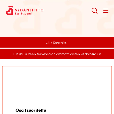
Liity jäseneksi!
Tutustu uuteen terveysalan ammattilaisten verkkosivuun
Osa 1 suoritettu