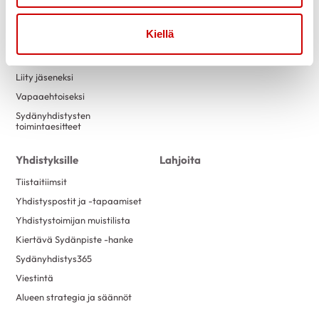
Tapahtumakalenteri
Laskutustiedot
Luontokuntosalit
Yritysyhteistyö
Kiellä
Terveysneuvonta ja
mittaustoiminta
Liity jäseneksi
Vapaaehtoiseksi
Sydänyhdistysten
toimintaesitteet
Yhdistyksille
Lahjoita
Tiistaitiimsit
Yhdistyspostit ja -tapaamiset
Yhdistystoimijan muistilista
Kiertävä Sydänpiste -hanke
Sydänyhdistys365
Viestintä
Alueen strategia ja säännöt