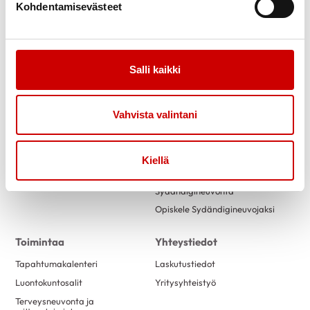
Kohdentamisevästeet
Link to facebook
Link to twitter
Link to instagram
Link to youtube
Salli kaikki
Tietoa
Tukea
Vahvista valintani
Ensitietoa
Kuntoutus
Verenpaine
Verkkoluennot
Uutiset
Vertaistuki
Kiellä
Ammattilaisille
Sydänpiste
Sydändigineuvonta
Opiskele Sydändigineuvojaksi
Toimintaa
Yhteystiedot
Tapahtumakalenteri
Laskutustiedot
Luontokuntosalit
Yritysyhteistyö
Terveysneuvonta ja