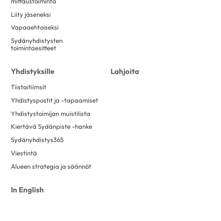
mittaustoiminta
Liity jäseneksi
Vapaaehtoiseksi
Sydänyhdistysten
toimintaesitteet
Yhdistyksille
Lahjoita
Tiistaitiimsit
Yhdistyspostit ja -tapaamiset
Yhdistystoimijan muistilista
Kiertävä Sydänpiste -hanke
Sydänyhdistys365
Viestintä
Alueen strategia ja säännöt
In English