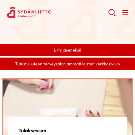
Liity jäseneksi!
Tutustu uuteen terveysalan ammattilaisten verkkosivuun
Tuloksesi on