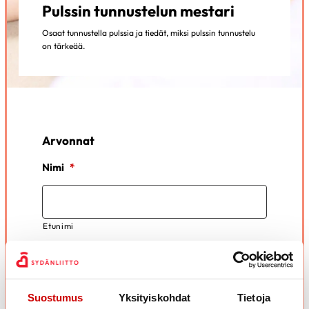
Pulssin tunnustelun mestari
Osaat tunnustella pulssia ja tiedät, miksi pulssin tunnustelu
on tärkeää.
Arvonnat
Nimi
*
Etunimi
Sukunimi
Suostumus
Yksityiskohdat
Tietoja
Puhelin
*