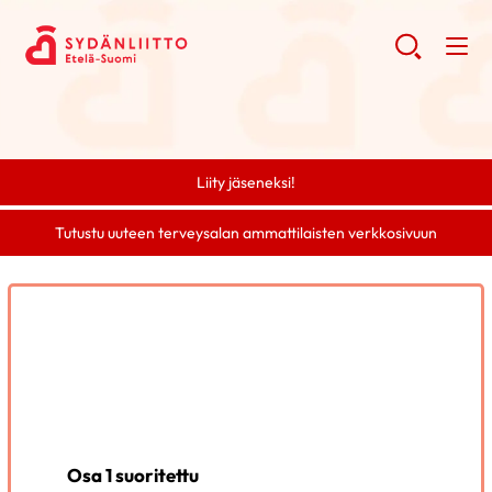
Liity jäseneksi!
Tutustu uuteen terveysalan ammattilaisten verkkosivuun
Osa 1 suoritettu