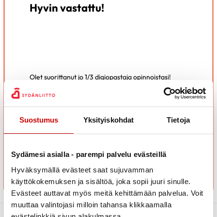
Hyvin vastattu!
Olet suorittanut jo 1/3 digiopastaja opinnoistasi!
Viimeistään nyt on hyvä pitää pieni tauko ja sulatella
oppimaasi.
Kun koet olevasti valmis voit jatkaa osaan 2.
Suostumus
Yksityiskohdat
Tietoja
SIIRRY OSAAN 2
Sydämesi asialla - parempi palvelu evästeillä
Hyväksymällä evästeet saat sujuvamman
käyttökokemuksen ja sisältöä, joka sopii juuri sinulle.
Evästeet auttavat myös meitä kehittämään palvelua. Voit
muuttaa valintojasi milloin tahansa klikkaamalla
evästelinkkiä sivun alakulmassa.