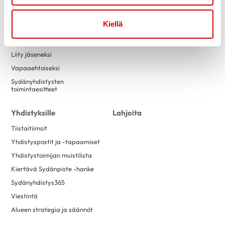
Tapahtumakalenteri
Laskutustiedot
Luontokuntosalit
Yritysyhteistyö
Kiellä
Terveysneuvonta ja
mittaustoiminta
Liity jäseneksi
Vapaaehtoiseksi
Sydänyhdistysten
toimintaesitteet
Yhdistyksille
Lahjoita
Tiistaitiimsit
Yhdistyspostit ja -tapaamiset
Yhdistystoimijan muistilista
Kiertävä Sydänpiste -hanke
Sydänyhdistys365
Viestintä
Alueen strategia ja säännöt