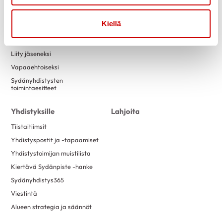
Tapahtumakalenteri
Laskutustiedot
Luontokuntosalit
Yritysyhteistyö
Kiellä
Terveysneuvonta ja
mittaustoiminta
Liity jäseneksi
Vapaaehtoiseksi
Sydänyhdistysten
toimintaesitteet
Yhdistyksille
Lahjoita
Tiistaitiimsit
Yhdistyspostit ja -tapaamiset
Yhdistystoimijan muistilista
Kiertävä Sydänpiste -hanke
Sydänyhdistys365
Viestintä
Alueen strategia ja säännöt