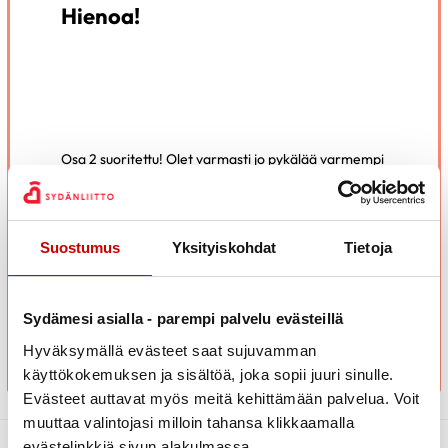
Hienoa!
Osa 2 suoritettu! Olet varmasti jo pykälää varmempi
digiopastaja. Tarvittaessa voit aina palata
materiaaliin tarkistamaan tietosi.
Osa 3 on viimeinen osio matkallasi digiopastajaksi.
Suostumus
Yksityiskohdat
Tietoja
Siihen pääset tutustumaan
täältä
.
SIIRRY OSAAN 3
Sydämesi asialla - parempi palvelu evästeillä
Hyväksymällä evästeet saat sujuvamman
käyttökokemuksen ja sisältöä, joka sopii juuri sinulle.
Evästeet auttavat myös meitä kehittämään palvelua. Voit
muuttaa valintojasi milloin tahansa klikkaamalla
evästelinkkiä sivun alakulmassa.