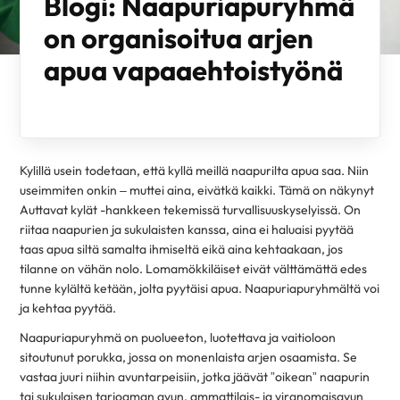
Blogi: Naapuriapuryhmä
on organisoitua arjen
apua vapaaehtoistyönä
Kylillä usein todetaan, että kyllä meillä naapurilta apua saa. Niin
useimmiten onkin – muttei aina, eivätkä kaikki. Tämä on näkynyt
Auttavat kylät -hankkeen tekemissä turvallisuuskyselyissä. On
riitaa naapurien ja sukulaisten kanssa, aina ei haluaisi pyytää
taas apua siltä samalta ihmiseltä eikä aina kehtaakaan, jos
tilanne on vähän nolo. Lomamökkiläiset eivät välttämättä edes
tunne kylältä ketään, jolta pyytäisi apua. Naapuriapuryhmältä voi
ja kehtaa pyytää.
Naapuriapuryhmä on puolueeton, luotettava ja vaitioloon
sitoutunut porukka, jossa on monenlaista arjen osaamista. Se
vastaa juuri niihin avuntarpeisiin, jotka jäävät ”oikean” naapurin
tai sukulaisen tarjoaman avun, ammattilais- ja viranomaisavun