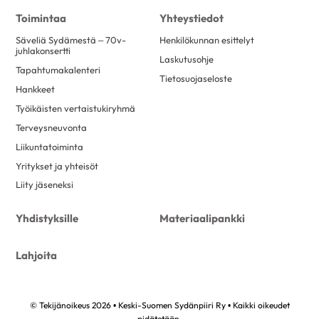
Toimintaa
Yhteystiedot
Säveliä Sydämestä – 70v-
Henkilökunnan esittelyt
juhlakonsertti
Laskutusohje
Tapahtumakalenteri
Tietosuojaseloste
Hankkeet
Työikäisten vertaistukiryhmä
Terveysneuvonta
Liikuntatoiminta
Yritykset ja yhteisöt
Liity jäseneksi
Yhdistyksille
Materiaalipankki
Lahjoita
© Tekijänoikeus 2026 • Keski-Suomen Sydänpiiri Ry • Kaikki oikeudet
pidätetään.