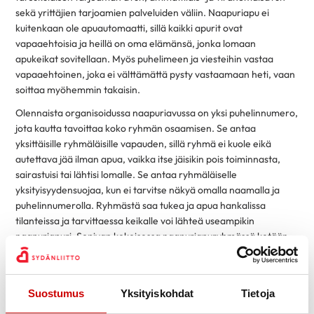
sekä yrittäjien tarjoamien palveluiden väliin. Naapuriapu ei
kuitenkaan ole apuautomaatti, sillä kaikki apurit ovat
vapaaehtoisia ja heillä on oma elämänsä, jonka lomaan
apukeikat sovitellaan. Myös puhelimeen ja viesteihin vastaa
vapaaehtoinen, joka ei välttämättä pysty vastaamaan heti, vaan
soittaa myöhemmin takaisin.
Olennaista organisoidussa naapuriavussa on yksi puhelinnumero,
jota kautta tavoittaa koko ryhmän osaamisen. Se antaa
yksittäisille ryhmäläisille vapauden, sillä ryhmä ei kuole eikä
autettava jää ilman apua, vaikka itse jäisikin pois toiminnasta,
sairastuisi tai lähtisi lomalle. Se antaa ryhmäläiselle
yksityisyydensuojaa, kun ei tarvitse näkyä omalla naamalla ja
puhelinnumerolla. Ryhmästä saa tukea ja apua hankalissa
tilanteissa ja tarvittaessa keikalle voi lähteä useampikin
naapuriapuri. Sopivan kokoisessa naapuriapuryhmässä ketään
yksittäistä apuria ei rasiteta liian monilla tai hankalilla
avunpyynnöillä, sillä ne jaetaan. Myös itse kunkin
elämänkokemusta on hyvä jakaa: porukassa ei tiivisty tyhmyys,
Suostumus
Yksityiskohdat
Tietoja
vaan osaaminen!