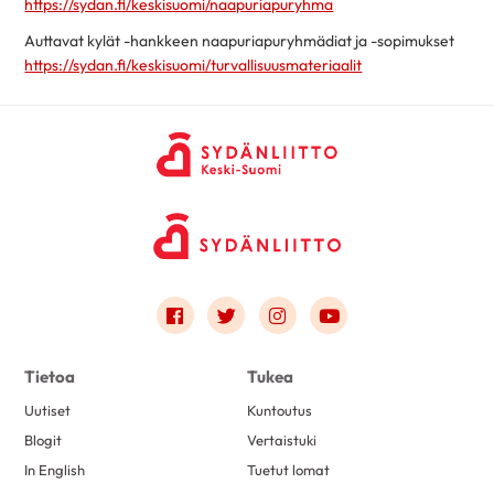
https://sydan.fi/keskisuomi/naapuriapuryhma
Auttavat kylät -hankkeen naapuriapuryhmädiat ja -sopimukset
https://sydan.fi/keskisuomi/turvallisuusmateriaalit
Link to facebook
Link to twitter
Link to instagram
Link to youtube
Tietoa
Tukea
Uutiset
Kuntoutus
Blogit
Vertaistuki
In English
Tuetut lomat