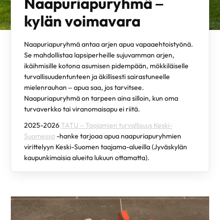
Naapuriapuryhmä
–
kylän voimavara
Naapuriapuryhmä antaa arjen apua vapaaehtoistyönä.
Se mahdollistaa lapsiperheille sujuvamman arjen,
ikäihmisille kotona asumisen pidempään, mökkiläiselle
turvallisuudentunteen ja äkillisesti sairastuneelle
mielenrauhan – apua saa, jos tarvitsee.
Naapuriapuryhmä on tarpeen aina silloin, kun oma
turvaverkko tai viranomaisapu ei riitä.
2025-2026
TATU – Taajamien turvallisuus Keski-
Suomessa
-hanke tarjoaa apua naapuriapuryhmien
virittelyyn Keski-Suomen taajama-alueilla (Jyväskylän
kaupunkimaisia alueita lukuun ottamatta).