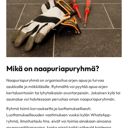
Mikä on naapuriapuryhmä?
Naapuriapuryhmä on organisoitua arjen apua ja turvaa
asukkaille ja mökkiläisille. Ryhmältä voi pyytää apua arjen
kertaluontoisiin tai lyhytaikaisiin avuntarpeisiin. Jokainen kylä tai
asuinalue voi halutessaan perustaa oman naapuriapuryhmän.
Ryhmä toimii korvauksetta ja luottamuksellisesti.
Luottamuksellisuuden vaatimuksen vuoksi kylän WhatsApp-
ryhmä, ilmoitustaulu tms. eivät voi toimia ainakaan ainoana
avunpyyntökanavana, koska niissä kaikki näkevät toistensa