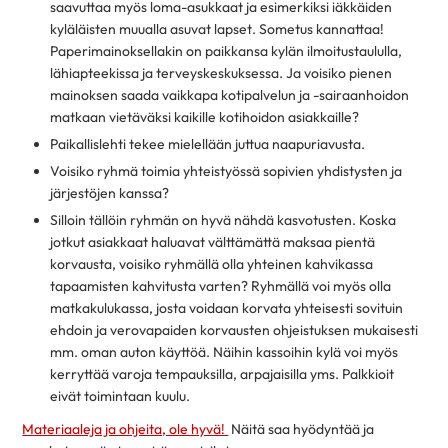
saavuttaa myös loma-asukkaat ja esimerkiksi iäkkäiden
kyläläisten muualla asuvat lapset. Sometus kannattaa!
Paperimainoksellakin on paikkansa kylän ilmoitustaululla,
lähiapteekissa ja terveyskeskuksessa. Ja voisiko pienen
mainoksen saada vaikkapa kotipalvelun ja -sairaanhoidon
matkaan vietäväksi kaikille kotihoidon asiakkaille?
Paikallislehti tekee mielellään juttua naapuriavusta.
Voisiko ryhmä toimia yhteistyössä sopivien yhdistysten ja
järjestöjen kanssa?
Silloin tällöin ryhmän on hyvä nähdä kasvotusten. Koska
jotkut asiakkaat haluavat välttämättä maksaa pientä
korvausta, voisiko ryhmällä olla yhteinen kahvikassa
tapaamisten kahvitusta varten? Ryhmällä voi myös olla
matkakulukassa, josta voidaan korvata yhteisesti sovituin
ehdoin ja verovapaiden korvausten ohjeistuksen mukaisesti
mm. oman auton käyttöä. Näihin kassoihin kylä voi myös
kerryttää varoja tempauksilla, arpajaisilla yms. Palkkioit
eivät toimintaan kuulu.
Materiaaleja ja ohjeita, ole hyvä!
Näitä saa hyödyntää ja