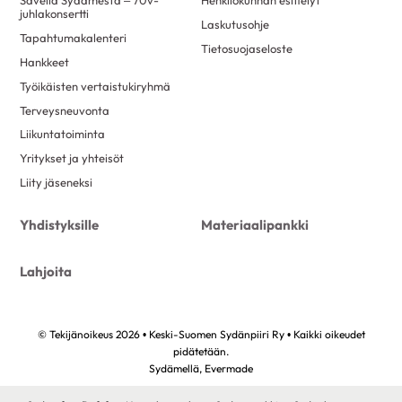
Säveliä Sydämestä – 70v-
Henkilökunnan esittelyt
juhlakonsertti
Laskutusohje
Tapahtumakalenteri
Tietosuojaseloste
Hankkeet
Työikäisten vertaistukiryhmä
Terveysneuvonta
Liikuntatoiminta
Yritykset ja yhteisöt
Liity jäseneksi
Yhdistyksille
Materiaalipankki
Lahjoita
© Tekijänoikeus 2026 • Keski-Suomen Sydänpiiri Ry • Kaikki oikeudet
pidätetään.
Sydämellä,
Evermade