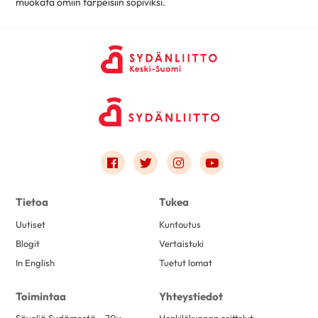
muokata omiin tarpeisiin sopiviksi.
Link to facebook
Link to twitter
Link to instagram
Link to youtube
Tietoa
Tukea
Uutiset
Kuntoutus
Blogit
Vertaistuki
In English
Tuetut lomat
Toimintaa
Yhteystiedot