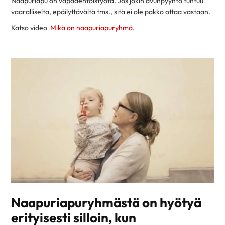
Naapuriapu on vapaaehtoistyötä. Jos jokin avunpyyntö tuntuu
vaaralliselta, epäilyttävältä tms., sitä ei ole pakko ottaa vastaan.
Katso video
Mikä on naapuriapuryhmä
.
Naapuriapuryhmästä on hyötyä
erityisesti silloin, kun