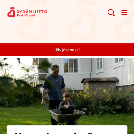
Liity jäseneksi!