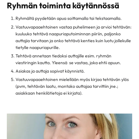
Ryhmän toiminta käytännössä
Ryhmältä pyydetään apua soittamalla tai tekstaamalla.
Vastuuvapaaehtoinen vastaa puhelimeen ja arvioi tehtävän:
kuuluuko tehtävä naapuriaputoiminnan piiriin, paljonko
auttajia tarvitaan ja onko tehtävä kenties kuin luotu jollekulle
tietylle naapuriapurille.
Tehtävä annetaan tiedoksi auttajille esim. ryhmän
viestiringin kautta. Yleensä se vastaa, joka ehtii apuun.
Asiakas ja auttaja sopivat käynnistä.
Vastuuvapaaehtoinen mielellään myös kirjaa tehtävän ylös
(pvm, tehtävän laatu, montako auttajaa tarvittiin jne.;
asiakkaan henkilötietoja ei kirjata).