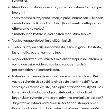
ryhmästä.
Mielellään taustaorganisaatio, jonka alla ryhmä toimii ja joka
huolehtii
• tarvittaessa auttajapuhelimen ja puhelinnumeron kuluineen
• mahdollisen talkoovakuutuksen (tai jokaisella auttajalla on
oltava oma vakuutus)
• mahdollisen kotisivun, mainosten monistamisen ym.
Vastuuvapaaehtoiset (mielellään kaksi)
Tietoa auttajien erityisosaamisesta, esim. digiapu, kielitaito,
lastenhoito, puutarhanhoito jne.
Vapaaehtoisten sitoumukset mielellään kirjallisina: sitoumus
vaitioloon asiakkaiden asioista ja vapaaehtoistyön
periaatteiden noudattamisesta.
Ryhmän toiminnan pelisäännöt on sovittava yhdessä. Kuka
vastaa ryhmän sisäisestä ja ulkoisesta viestinnästä? Avun
tarvitsija ei maksa avusta, sillä apu on vapaaehtoistyötä. Jos
kuitenkin joku haluaa maksaa, otetaanko mahdolliset
lahjoitukset ryhmän yhteiseen kahvi- tai matkakulukassaan?
Järjestääkö ryhmä varainkeruu- tai tiedotustempauksia?
Korvataanko kustannuksia, esim. asiakkaan avunpyynnön