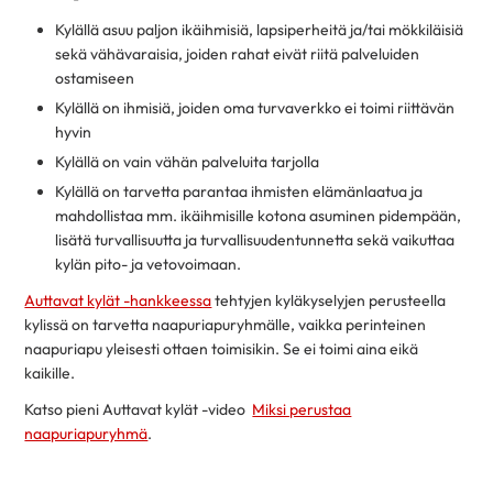
Kylällä asuu paljon ikäihmisiä, lapsiperheitä ja/tai mökkiläisiä
sekä vähävaraisia, joiden rahat eivät riitä palveluiden
ostamiseen
Kylällä on ihmisiä, joiden oma turvaverkko ei toimi riittävän
hyvin
Kylällä on vain vähän palveluita tarjolla
Kylällä on tarvetta parantaa ihmisten elämänlaatua ja
mahdollistaa mm. ikäihmisille kotona asuminen pidempään,
lisätä turvallisuutta ja turvallisuudentunnetta sekä vaikuttaa
kylän pito- ja vetovoimaan.
Auttavat kylät -hankkeessa
tehtyjen kyläkyselyjen perusteella
kylissä on tarvetta naapuriapuryhmälle, vaikka perinteinen
naapuriapu yleisesti ottaen toimisikin. Se ei toimi aina eikä
kaikille.
Katso pieni Auttavat kylät -video
Miksi perustaa
naapuriapuryhmä
.