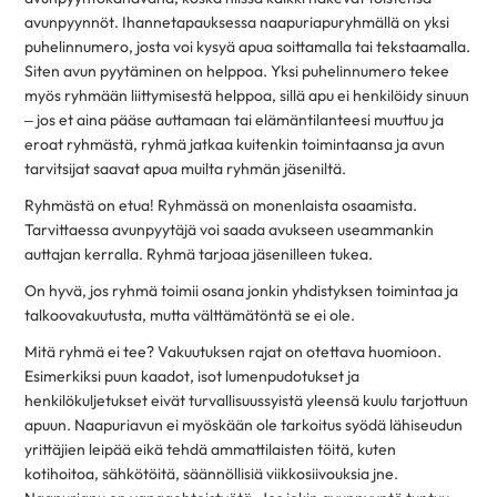
avunpyynnöt. Ihannetapauksessa naapuriapuryhmällä on yksi
puhelinnumero, josta voi kysyä apua soittamalla tai tekstaamalla.
Siten avun pyytäminen on helppoa. Yksi puhelinnumero tekee
myös ryhmään liittymisestä helppoa, sillä apu ei henkilöidy sinuun
– jos et aina pääse auttamaan tai elämäntilanteesi muuttuu ja
eroat ryhmästä, ryhmä jatkaa kuitenkin toimintaansa ja avun
tarvitsijat saavat apua muilta ryhmän jäseniltä.
Ryhmästä on etua! Ryhmässä on monenlaista osaamista.
Tarvittaessa avunpyytäjä voi saada avukseen useammankin
auttajan kerralla. Ryhmä tarjoaa jäsenilleen tukea.
On hyvä, jos ryhmä toimii osana jonkin yhdistyksen toimintaa ja
talkoovakuutusta, mutta välttämätöntä se ei ole.
Mitä ryhmä ei tee? Vakuutuksen rajat on otettava huomioon.
Esimerkiksi puun kaadot, isot lumenpudotukset ja
henkilökuljetukset eivät turvallisuussyistä yleensä kuulu tarjottuun
apuun. Naapuriavun ei myöskään ole tarkoitus syödä lähiseudun
yrittäjien leipää eikä tehdä ammattilaisten töitä, kuten
kotihoitoa, sähkötöitä, säännöllisiä viikkosiivouksia jne.