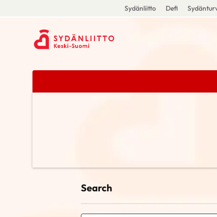
Sydänliitto
Defi
Sydänturv
Search