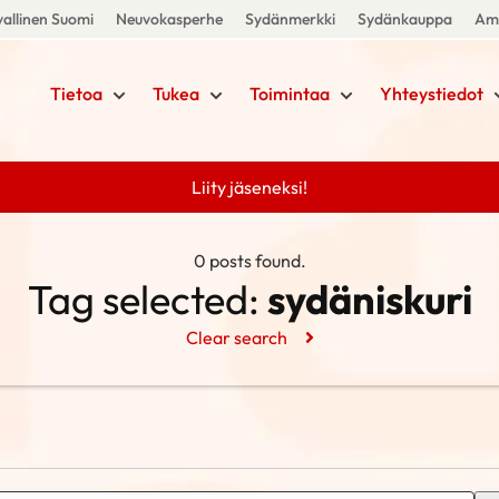
allinen Suomi
Neuvokasperhe
Sydänmerkki
Sydänkauppa
Amm
Tietoa
Tukea
Toimintaa
Yhteystiedot
Liity jäseneksi!
0 posts found.
Tag selected:
sydäniskuri
Clear search