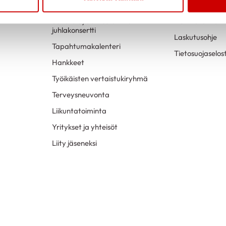
Säveliä Sydämestä – 70v-
Henkilökunnan e
juhlakonsertti
Laskutusohje
Tapahtumakalenteri
Tietosuojaselos
Hankkeet
Työikäisten vertaistukiryhmä
Terveysneuvonta
Liikuntatoiminta
Yritykset ja yhteisöt
Liity jäseneksi