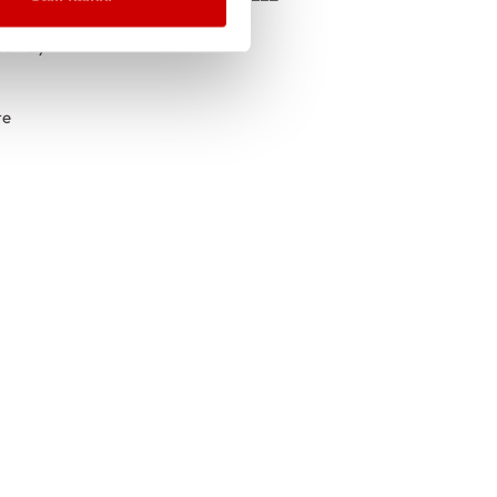
sittelyt
te