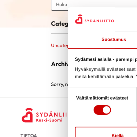
Categories
Suostumus
Uncategorized @fi
Sydämesi asialla - parempi p
Archive
Hyväksymällä evästeet saat s
meitä kehittämään palvelua. V
Sorry, no posts matched your criteria.
Suostumuksen valinta
Välttämättömät evästeet
Kiellä
TIETOA
TUKEA