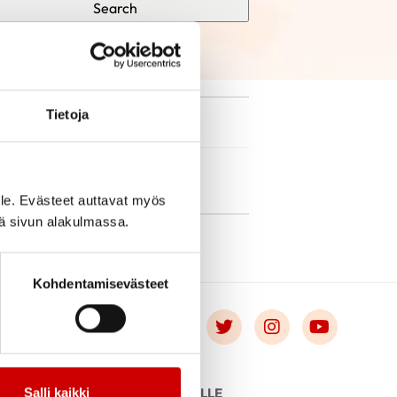
Search
Tietoja
le. Evästeet auttavat myös
iä sivun alakulmassa.
Kohdentamisevästeet
Link to facebook
Link to twitter
Link to instagr
Link to 
Salli kaikki
OT
YHDISTYKSILLE