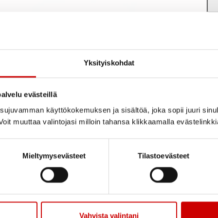
Yksityiskohdat
alvelu evästeillä
ujuvamman käyttökokemuksen ja sisältöä, joka sopii juuri sinul
oit muuttaa valintojasi milloin tahansa klikkaamalla evästelinkk
Mieltymysevästeet
Tilastoevästeet
Vahvista valintani
TOIMINTAA
YHTEYSTIED