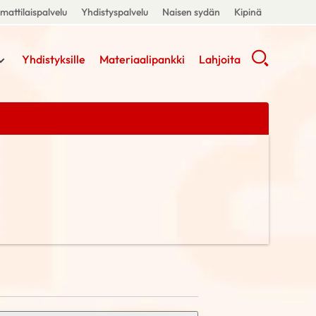
attilaispalvelu
Yhdistyspalvelu
Naisen sydän
Kipinä
Yhdistyksille
Materiaalipankki
Lahjoita