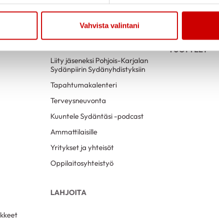
Vahvista valintani
TOIMINTAA
SYDÄNPIIRIN
TUOTTEET
Liity jäseneksi Pohjois-Karjalan
Sydänpiirin Sydänyhdistyksiin
Tapahtumakalenteri
Terveysneuvonta
Kuuntele Sydäntäsi -podcast
Ammattilaisille
Yritykset ja yhteisöt
Oppilaitosyhteistyö
LAHJOITA
nkkeet