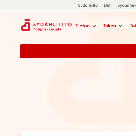
Sydänliitto
Defi
Sydänturv
Tietoa
Tukea
To