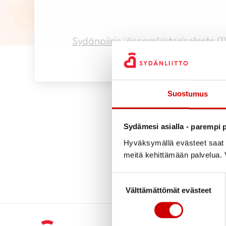
Sydänpiirin jäsenrekisteriseloste (1
Suostumus
Sydämesi asialla - parempi p
Hyväksymällä evästeet saat s
meitä kehittämään palvelua. V
Suostumuksen valinta
Välttämättömät evästeet