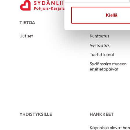
Kiellä
TIETOA
TUKEA
Uutiset
Kuntoutus
Vertaistuki
Tuetut lomat
Sydänsairastuneen
ensitietopäivät
YHDISTYKSILLE
HANKKEET
Käynnissä olevat ha