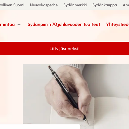
allinen Suomi
Neuvokasperhe
Sydänmerkki
Sydänkauppa
Amm
imintaa
Sydänpiirin 70 juhlavuoden tuotteet
Yhteystied
Liity jäseneksi!