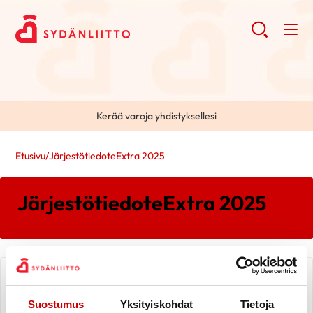
Kerää varoja yhdistyksellesi
Etusivu
/
JärjestötiedoteExtra 2025
JärjestötiedoteExtra 2025
Sydänliiton verkkoluennot 2026
Suostumus
Yksityiskohdat
Tietoja