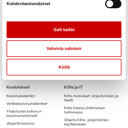
Kohdentamisevästeet
Vaikuttaminen
Vertaistuki
Hallinto
Viestintä
Salli kaikki
Johtaminen
Miksi ja miten viestimme
Toiminnan suunnittelu, arviointi
Viestinnän työkalut
ja raportointi
Vahvista valintani
Julkaisut, adressit, tekstiilit ja
Jäsenasiat
muut tuotteet
Talous
Kiellä
Laki, säännöt, luvat ja
vakuutukset
Koulutukset
Kilta ja IT
Koulutuskalenteri
Kilta-tunnukset, kirjautuminen ja
tiketti
Verkkokoulutustallenteet
Kilta tukena yhdistyksen
Yhdistysten kotisivut -
hallinnossa
koulutusmateriaali
Ohjeita Kilta -järjestelmän
Järjestä koulutus
käyttämiseen