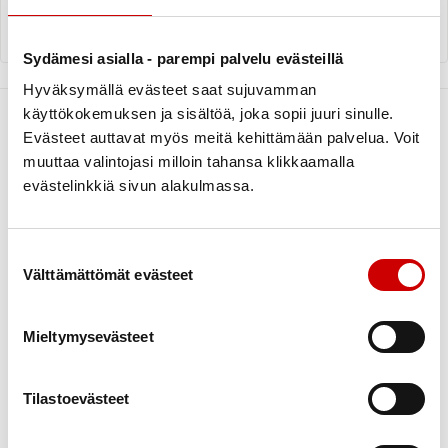
LUE ARTIKKELI
Sydämesi asialla - parempi palvelu evästeillä
Hyväksymällä evästeet saat sujuvamman
käyttökokemuksen ja sisältöä, joka sopii juuri sinulle.
Evästeet auttavat myös meitä kehittämään palvelua. Voit
muuttaa valintojasi milloin tahansa klikkaamalla
evästelinkkiä sivun alakulmassa.
Ajankohtaista
Toiminta
Ideakortit
Suostumuksen valinta
Liikunta
Välttämättömät evästeet
Mielen hyvinvointi
Ruoka ja ravitsemus
Mieltymysevästeet
Ryhmät ja tapaamiset
Sydänturvallisuus
Tilastoevästeet
Kampanjat ja tapahtumat
Terveysneuvonta