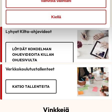
Vahvista valintani
Kilta-järjestelmä ja
opastusvideot
Kiellä
Lyhyet Kilta-ohjevideot
LÖYDÄT KOKOELMAN
OHJEVIDEOITA KILLAN
OHJESIVULTA
Verkkokoulutustallenteet
KATSO TALLENTEITA
Vinkkejä