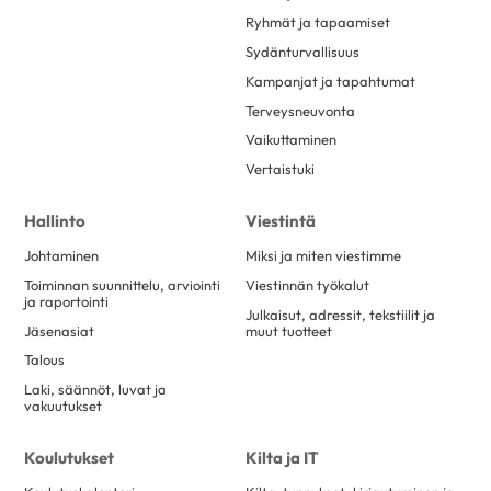
Ryhmät ja tapaamiset
Sydänturvallisuus
Kampanjat ja tapahtumat
Terveysneuvonta
Vaikuttaminen
Vertaistuki
Hallinto
Viestintä
Johtaminen
Miksi ja miten viestimme
Toiminnan suunnittelu, arviointi
Viestinnän työkalut
ja raportointi
Julkaisut, adressit, tekstiilit ja
Jäsenasiat
muut tuotteet
Talous
Laki, säännöt, luvat ja
vakuutukset
Koulutukset
Kilta ja IT