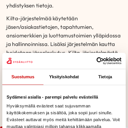
yhdistyksen tietoja.
Kilta-järjestelmää käytetään
jäsen/asiakastietojen, tapahtumien,
ansiomerkkien ja luottamustoimien ylläpidossa
ja hallinnoinnissa. Lisäksi järjestelmän kautta
hoidetaan jäsenlaskutus. Kilta-järjestelmästä
on myös rajapinta piirien ja yhdistyksien
verkkosivuille. Tämä tarkoittaa, että tietoja ei
Suostumus
Yksityiskohdat
Tietoja
tarvitse kirjata kuin yhteen järjestelmään eli
Kiltaan, josta ne sitten siirtyvät myös
verkkosivuille. Löydän kirjallisia ohjeita ja
Sydämesi asialla - parempi palvelu evästeillä
videoita tältä sivulta alempaa.
Hyväksymällä evästeet saat sujuvamman
käyttökokemuksen ja sisältöä, joka sopii juuri sinulle.
Sydänliiton tietosuojaselosteet löydän
täältä
.
Evästeet auttavat myös meitä kehittämään palvelua. Voit
muuttaa valintojasi milloin tahansa klikkaamalla