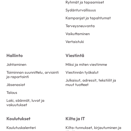
Ryhmät ja tapaamiset
Sydänturvallisuus
Kampanjat ja tapahtumat
Terveysneuvonta
Vaikuttaminen
Vertaistuki
Hallinto
Viestintä
Johtaminen
Miksi ja miten viestimme
Toiminnan suunnittelu, arviointi
Viestinnän työkalut
ja raportointi
Julkaisut, adressit, tekstiilit ja
Jäsenasiat
muut tuotteet
Talous
Laki, säännöt, luvat ja
vakuutukset
Koulutukset
Kilta ja IT
Koulutuskalenteri
Kilta-tunnukset, kirjautuminen ja