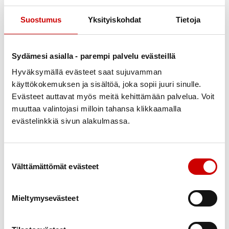
T-paidat, fleeceliivit ym.
Suostumus
Yksityiskohdat
Tietoja
Innoflamen ylläpitämästä Yhdistyskaupasta pääsette tilaamaan
mm. t-paidat, fleeceliivit, käyttötavarat jne.
Sydämesi asialla - parempi palvelu evästeillä
Mikäli ette ole saaneet pääsylinkkiä kauppaan, niin
liittymispyynnön voitte lähettää
tilaukset@sydanliitto.fi
Hyväksymällä evästeet saat sujuvamman
sähköpostiin.
käyttökokemuksen ja sisältöä, joka sopii juuri sinulle.
Evästeet auttavat myös meitä kehittämään palvelua. Voit
Mikäli olette jo rekisteröityneet kauppaan, niin tästä linkistä
muuttaa valintojasi milloin tahansa klikkaamalla
pääsette kirjautumissivulle;
evästelinkkiä sivun alakulmassa.
YHDISTYSKAUPPAAN
Suostumuksen valinta
Välttämättömät evästeet
Mieltymysevästeet