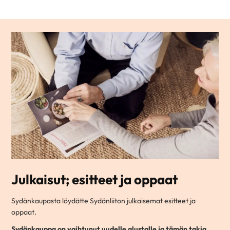
Julkaisut; esitteet ja oppaat
Sydänkaupasta löydätte Sydänliiton julkaisemat esitteet ja
oppaat.
Sydänkauppa on vaihtunut uudelle alustalle ja tämän takia