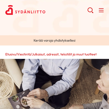
Kerää varoja yhdistyksellesi
Etusivu
/
Viestintä
/
Julkaisut, adressit, tekstiilit ja muut tuotteet