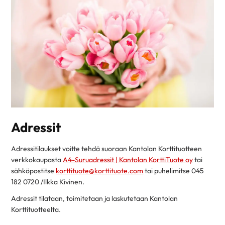
Adressit
Adressitilaukset voitte tehdä suoraan Kantolan Korttituotteen
verkkokaupasta
A4-Suruadressit | Kantolan KorttiTuote oy
tai
sähköpostitse
korttituote@korttituote.com
tai puhelimitse 045
182 0720 /Ilkka Kivinen.
Adressit tilataan, toimitetaan ja laskutetaan Kantolan
Korttituotteelta.