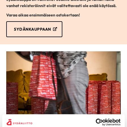
vanhat rekisteröinnit eivät valitettavasti ole enää käytössä.
Varaa aikaa ensimmäiseen ostokertaan!
SYDÄNKAUPPAAN