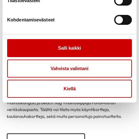
Tilastoevästeet
Kohdentamisevästeet
Salli kaikki
Käyntikortit, roll-upit sekä muut
Vahvista valintani
painotuotteet
Kiellä
Mikäli tarvitsette yhdistyksellenne suurempaa näkyvyyttä
tapahtumissa, voitte tilata erilaisia roll-uppeja (ylös vedettävä
mainoskangas) ja beach flag -mainoslippuja PunaMustan
verkkokaupasta. Täältä voi tilata myös käyntikortteja,
kaulanauhakortteja, sekä muita personoituja painotuotteita.