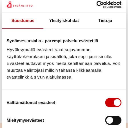
Suostumus
Yksityiskohdat
Tietoja
Sydämesi asialla - parempi palvelu evästeillä
Hyväksymällä evästeet saat sujuvamman
käyttökokemuksen ja sisältöä, joka sopii juuri sinulle.
Evästeet auttavat myös meitä kehittämään palvelua. Voit
muuttaa valintojasi milloin tahansa klikkaamalla
Vertaistukihaku
evästelinkkiä sivun alakulmassa.
Sydänliiton vertaistukihenkilöt löytyvät vertaistuen
hakupalvelusta.
Suostumuksen valinta
Välttämättömät evästeet
TUTUSTU HAKUPALVELUUN TÄSTÄ
Mieltymysevästeet