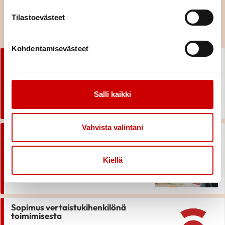
Vertaistukihenkilön polku
Tilastoevästeet
Sydänliitossa
Kohdentamisevästeet
Minustako vertaistukihenkilö?
LUE ARTIKKELI
Salli kaikki
Vahvista valintani
Vertaistukihenkilön peruskoulutus
Kiellä
LUE ARTIKKELI
Sopimus vertaistukihenkilönä
toimimisesta