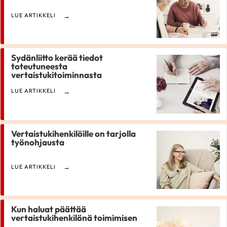
LUE ARTIKKELI
Sydänliitto kerää tiedot
toteutuneesta
vertaistukitoiminnasta
LUE ARTIKKELI
Vertaistukihenkilöille on tarjolla
työnohjausta
LUE ARTIKKELI
Kun haluat päättää
vertaistukihenkilönä toimimisen