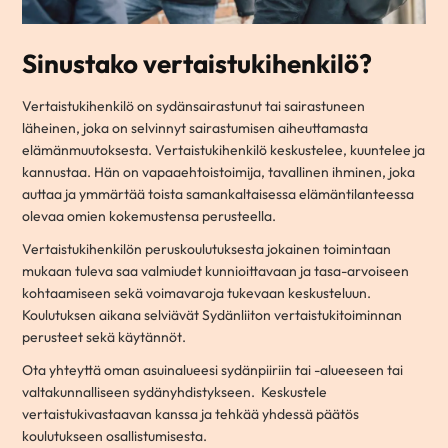
Sinustako vertaistukihenkilö?
Vertaistukihenkilö on sydänsairastunut tai sairastuneen
läheinen, joka on selvinnyt sairastumisen aiheuttamasta
elämänmuutoksesta. Vertaistukihenkilö keskustelee, kuuntelee ja
kannustaa. Hän on vapaaehtoistoimija, tavallinen ihminen, joka
auttaa ja ymmärtää toista samankaltaisessa elämäntilanteessa
olevaa omien kokemustensa perusteella.
Vertaistukihenkilön peruskoulutuksesta jokainen toimintaan
mukaan tuleva saa valmiudet kunnioittavaan ja tasa-arvoiseen
kohtaamiseen sekä voimavaroja tukevaan keskusteluun.
Koulutuksen aikana selviävät Sydänliiton vertaistukitoiminnan
perusteet sekä käytännöt.
Ota yhteyttä oman asuinalueesi sydänpiiriin tai -alueeseen tai
valtakunnalliseen sydänyhdistykseen. Keskustele
vertaistukivastaavan kanssa ja tehkää yhdessä päätös
koulutukseen osallistumisesta.