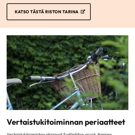
KATSO TÄSTÄ RISTON TARINA
Vertaistukitoiminnan periaatteet
Vertaistukitoimintaa ohjaavat Sydänliiton arvot: ihmisen