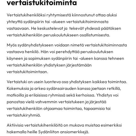
vertaistukitoiminta
Vertaistukihenkilöksi ryhtymisestä kiinnostunut ottaa aluksi
yhteyttä sydänpiirin tai -alueen vertaistukitoiminnasta
vastaavaan. He keskustelevat ja tekevät yhdessä päätöksen
vertaistukihenkilön peruskoulutukseen osallistumisesta.
Myös sydänyhdistykseen voidaan nimetä vertaistukitoiminnasta
vastaava henkilö. Hän voi perehdyttää peruskoulutuksen
käyneen ja sopimuksen sydänpiirin tai -alueen kanssa tehneen
vertaistukihenkilön yhdistyksen järjestämään
vertaistukitoimintaan.
Vertaistuki on usein luonteva osa yhdistyksen kaikkea toimintaa.
Kokemuksia ja arkea sydänsairauden kanssa jaetaan retkillä,
matkoilla ja erilaisissa ryhmissä sekä kerhoissa. Yhdistys voi
panostaa vielä vahvemmin vertaistukeen ja järjestää
vertaistukihenkilön ohjaamaa toimintaa, tapaamisia tai
vertaistukiryhmiä.
Aktiivisia vertaistukihenkilöitä on mukava muistaa esimerkiksi
hakemalla heille Sydänliiton ansiomerkkejä.