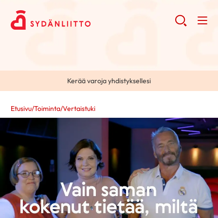
Kerää varoja yhdistyksellesi
Etusivu
/
Toiminta
/
Vertaistuki