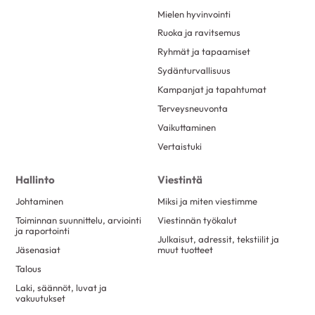
Mielen hyvinvointi
Ruoka ja ravitsemus
Ryhmät ja tapaamiset
Sydänturvallisuus
Kampanjat ja tapahtumat
Terveysneuvonta
Vaikuttaminen
Vertaistuki
Hallinto
Viestintä
Johtaminen
Miksi ja miten viestimme
Toiminnan suunnittelu, arviointi
Viestinnän työkalut
ja raportointi
Julkaisut, adressit, tekstiilit ja
Jäsenasiat
muut tuotteet
Talous
Laki, säännöt, luvat ja
vakuutukset