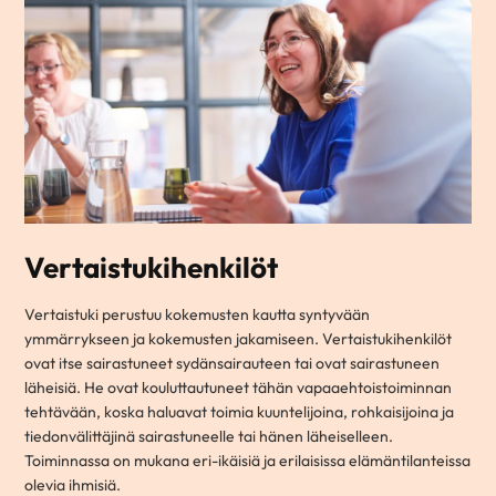
Vertaistukihenkilöt
Vertaistuki perustuu kokemusten kautta syntyvään
ymmärrykseen ja kokemusten jakamiseen. Vertaistukihenkilöt
ovat itse sairastuneet sydänsairauteen tai ovat sairastuneen
läheisiä. He ovat kouluttautuneet tähän vapaaehtoistoiminnan
tehtävään, koska haluavat toimia kuuntelijoina, rohkaisijoina ja
tiedonvälittäjinä sairastuneelle tai hänen läheiselleen.
Toiminnassa on mukana eri-ikäisiä ja erilaisissa elämäntilanteissa
olevia ihmisiä.