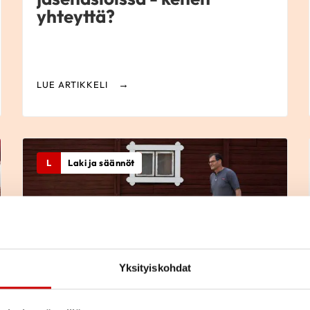
yhteyttä?
LUE ARTIKKELI
L
Laki ja säännöt
Yksityiskohdat