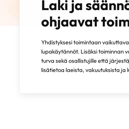
Laki ja säänn
ohjaavat toi
Yhdistyksesi toimintaan vaikuttavat 
lupakäytännöt. Lisäksi toiminnan va
turva sekä osallistujille että järjestä
lisätietoa laeista, vakuutuksista ja l