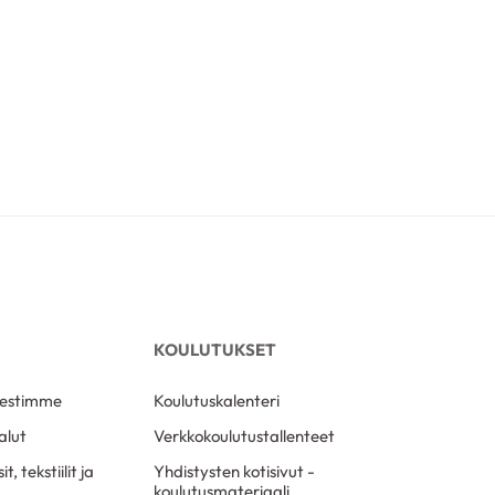
KOULUTUKSET
viestimme
Koulutuskalenteri
alut
Verkkokoulutustallenteet
t, tekstiilit ja
Yhdistysten kotisivut -
koulutusmateriaali