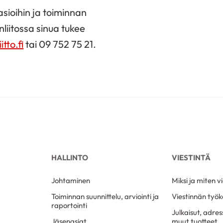
 asioihin ja toiminnan
liitossa sinua tukee
tto.fi
tai 09 752 75 21.
HALLINTO
VIESTINTÄ
Johtaminen
Miksi ja miten 
Toiminnan suunnittelu, arviointi ja
Viestinnän työk
raportointi
Julkaisut, adressi
Jäsenasiat
muut tuotteet