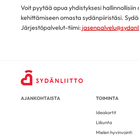
Voit pyytää apua yhdistyksesi hallinnollisiin
kehittämiseen omasta sydänpiiristäsi. Sydän
Järjestöpalvelut-tiimi:
jasenpalvelu@sydanlii
AJANKOHTAISTA
TOIMINTA
Ideakortit
Liikunta
Mielen hyvinvointi