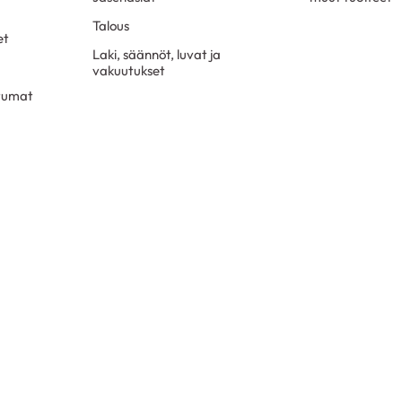
Talous
et
Laki, säännöt, luvat ja
vakuutukset
tumat