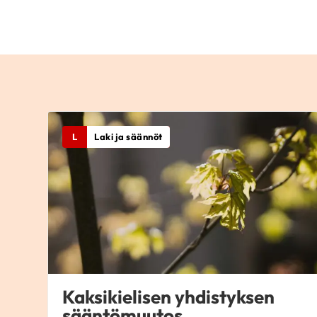
L
Laki ja säännöt
Kaksikielisen yhdistyksen
sääntömuutos