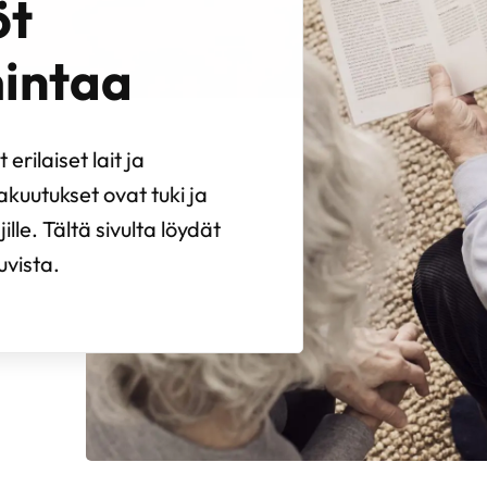
öt
mintaa
erilaiset lait ja
kuutukset ovat tuki ja
jille. Tältä sivulta löydät
uvista.