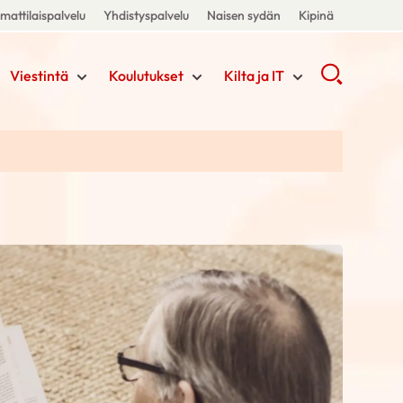
attilaispalvelu
Yhdistyspalvelu
Naisen sydän
Kipinä
Viestintä
Koulutukset
Kilta ja IT