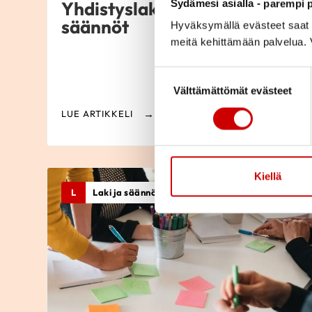
Sydämesi asialla - parempi p
Yhdistyslaki ja yhdistyksen
säännöt
Hyväksymällä evästeet saat s
meitä kehittämään palvelua. V
Suostumuksen valinta
Välttämättömät evästeet
LUE ARTIKKELI
Kiellä
L
Laki ja säännöt