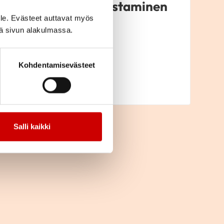
Yhdistyksen perustaminen
ja purkautuminen
le. Evästeet auttavat myös
iä sivun alakulmassa.
Kohdentamisevästeet
LUE ARTIKKELI
Salli kaikki