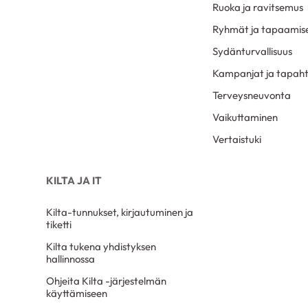
Ruoka ja ravitsemus
Ryhmät ja tapaamis
Sydänturvallisuus
Kampanjat ja tapah
Terveysneuvonta
Vaikuttaminen
Vertaistuki
KILTA JA IT
Kilta-tunnukset, kirjautuminen ja
tiketti
Kilta tukena yhdistyksen
hallinnossa
Ohjeita Kilta -järjestelmän
käyttämiseen