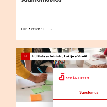
LUE ARTIKKELI
H
Hallituksen toiminta, Laki ja säännöt
Suostumus