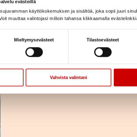
alvelu evästeillä
Toiminnan vakuutukset
ujuvamman käyttökokemuksen ja sisältöä, joka sopii juuri sinul
oit muuttaa valintojasi milloin tahansa klikkaamalla evästelinkk
Mieltymysevästeet
Tilastoevästeet
LUE ARTIKKELI
Vahvista valintani