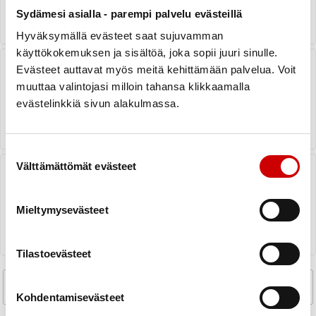
LUE ARTIKKELI
Sydämesi asialla - parempi palvelu evästeillä
Hyväksymällä evästeet saat sujuvamman
käyttökokemuksen ja sisältöä, joka sopii juuri sinulle.
Kannatusjäsenten käsittely ja
Evästeet auttavat myös meitä kehittämään palvelua. Voit
laskutus sydänyhdistyksessä
muuttaa valintojasi milloin tahansa klikkaamalla
evästelinkkiä sivun alakulmassa.
LUE ARTIKKELI
Suostumuksen valinta
Välttämättömät evästeet
Kevään jäsenhankinnan tueksi
Mieltymysevästeet
LUE ARTIKKELI
Tilastoevästeet
Aikaisempi sivu
Mene sivulle
Mene sivulle
Seuraava
<
1
2
>
Kohdentamisevästeet