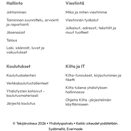
Hallinto
Viestintä
Johtaminen
Miksi ja miten viestimme
Toiminnan suunnittelu, arviointi
Viestinnän työkalut
ja raportointi
Julkaisut, adressit, tekstiilit ja
Jäsenasiat
muut tuotteet
Talous
Laki, säännöt, luvat ja
vakuutukset
Koulutukset
Kilta ja IT
Koulutuskalenteri
Kilta-tunnukset, kirjautuminen ja
tiketti
Verkkokoulutustallenteet
Kilta tukena yhdistyksen
Yhdistysten kotisivut -
hallinnossa
koulutusmateriaali
Ohjeita Kilta -järjestelmän
Järjestä koulutus
käyttämiseen
© Tekijänoikeus 2026 • Yhdistyspalvelu • Kaikki oikeudet pidätetään.
Sydämellä,
Evermade