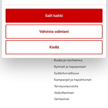
Salli kaikki
Vahvista valintani
Ajankohtaista
Toiminta
Ideakortit
Kiellä
Liikunta
Mielen hyvinvointi
Ruoka ja ravitsemus
Ryhmät ja tapaamiset
Sydänturvallisuus
Kampanjat ja tapahtumat
Terveysneuvonta
Vaikuttaminen
Vertaistuki