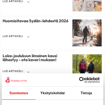
LUE ARTIKKELI
Huomioitavaa Sydän-lehdestä 2026
LUE ARTIKKELI
Loka-joulukuun ilmainen kausi
lähestyy - ota kaveri mukaan!
LUE ARTIKKELI
Uusia videoita jäsenhankintaan ja
Suostumus
Yksityiskohdat
Tietoja
muuhun viestintään