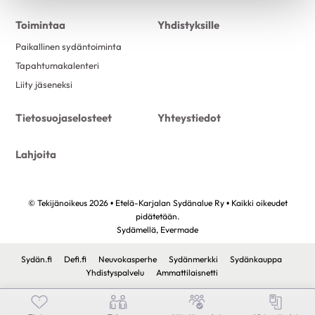
heinäkuu 2023
1
Toimintaa
Yhdistyksille
kesäkuu 2023
3
Paikallinen sydäntoiminta
toukokuu 2023
1
Tapahtumakalenteri
Liity jäseneksi
huhtikuu 2023
2
maaliskuu 2023
2
Tietosuojaselosteet
Yhteystiedot
helmikuu 2023
1
tammikuu 2023
1
Lahjoita
joulukuu 2022
5
marraskuu 2022
1
© Tekijänoikeus 2026 • Etelä-Karjalan Sydänalue Ry • Kaikki oikeudet
lokakuu 2022
1
pidätetään.
Sydämellä,
Evermade
syyskuu 2022
4
Sydän.fi
Defi.fi
Neuvokasperhe
Sydänmerkki
Sydänkauppa
elokuu 2022
5
Yhdistyspalvelu
Ammattilaisnetti
kesäkuu 2022
7
toukokuu 2022
5