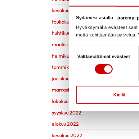
kesäkuu 2023
Sydämesi asialla - parempi p
toukokuu 2023
Hyväksymällä evästeet saat s
huhtikuu 2023
meitä kehittämään palvelua. V
maaliskuu 2023
Suostumuksen valinta
helmikuu 2023
Välttämättömät evästeet
tammikuu 2023
joulukuu 2022
marraskuu 2022
Kiellä
lokakuu 2022
syyskuu 2022
elokuu 2022
kesäkuu 2022