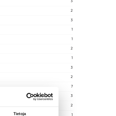
3
2
3
1
1
2
1
3
2
7
3
2
Tietoja
1