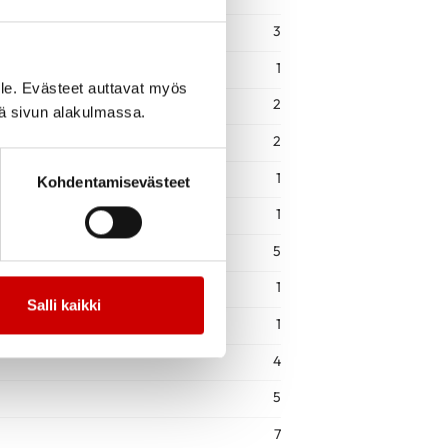
3
1
le. Evästeet auttavat myös
2
iä sivun alakulmassa.
2
1
Kohdentamisevästeet
1
5
1
Salli kaikki
1
4
5
7