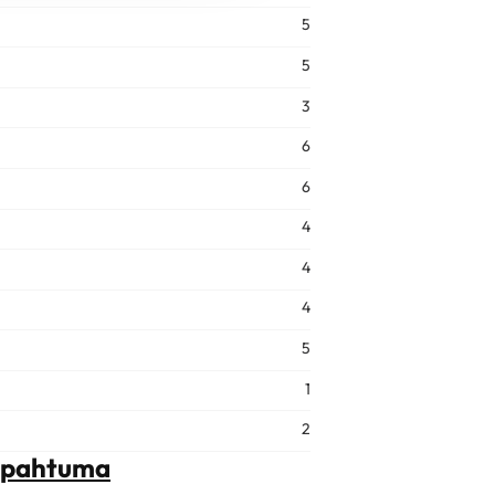
5
5
3
6
6
4
4
4
5
1
2
tapahtuma