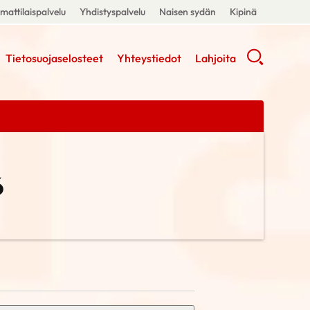
attilaispalvelu
Yhdistyspalvelu
Naisen sydän
Kipinä
Tietosuojaselosteet
Yhteystiedot
Lahjoita
6