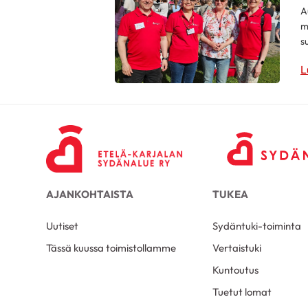
A
m
s
L
AJANKOHTAISTA
TUKEA
Uutiset
Sydäntuki-toiminta
Tässä kuussa toimistollamme
Vertaistuki
Kuntoutus
Tuetut lomat