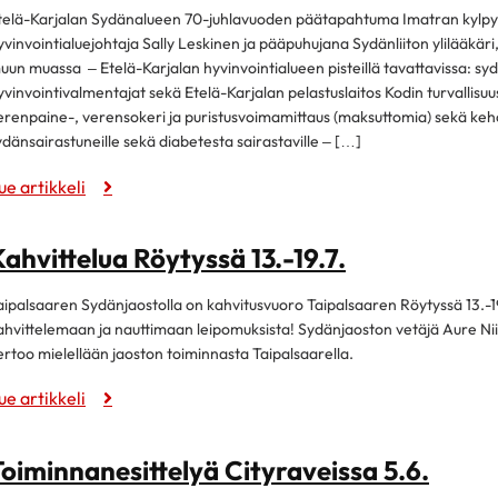
telä-Karjalan Sydänalueen 70-juhlavuoden päätapahtuma Imatran kylpylä
yvinvointialuejohtaja Sally Leskinen ja pääpuhujana Sydänliiton ylilääkä
uun muassa – Etelä-Karjalan hyvinvointialueen pisteillä tavattavissa: sydä
yvinvointivalmentajat sekä Etelä-Karjalan pelastuslaitos Kodin turvallisuu
erenpaine-, verensokeri ja puristusvoimamittaus (maksuttomia) sekä keho
ydänsairastuneille sekä diabetesta sairastaville – […]
ue artikkeli
ahvittelua Röytyssä 13.-19.7.
aipalsaaren Sydänjaostolla on kahvitusvuoro Taipalsaaren Röytyssä 13.-19.7.
ahvittelemaan ja nauttimaan leipomuksista! Sydänjaoston vetäjä Aure Nii
ertoo mielellään jaoston toiminnasta Taipalsaarella.
ue artikkeli
Toiminnanesittelyä Cityraveissa 5.6.