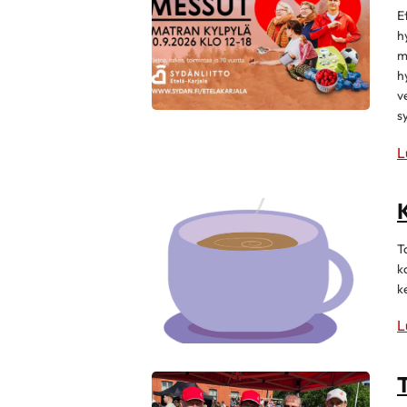
E
h
m
h
v
s
L
K
T
k
k
L