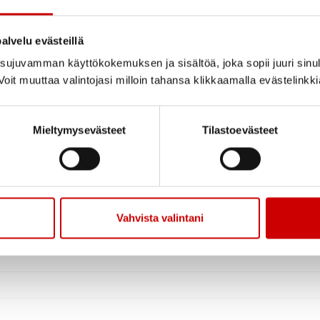
alvelu evästeillä
ujuvamman käyttökokemuksen ja sisältöä, joka sopii juuri sinul
oit muuttaa valintojasi milloin tahansa klikkaamalla evästelinkk
Mieltymysevästeet
Tilastoevästeet
Vahvista valintani