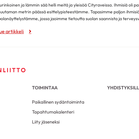
urinkoinen ja lämmin sää helli meitä ja yleisöä Cityraveissa. Ihmisiä oli p
uutaman metrin päässä esittelypisteestämme. Tapasimme paljon ihmisiä j
uolanäyttelystämme, jossa jaoimme tietoutta suolan saannista ja terveysv
ue artikkeli
TOIMINTAA
YHDISTYKSIL
Paikallinen sydäntoiminta
Tapahtumakalenteri
Liity jäseneksi