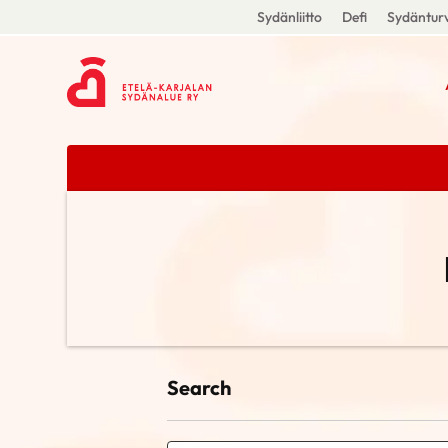
Sydänliitto
Defi
Sydänturv
Search