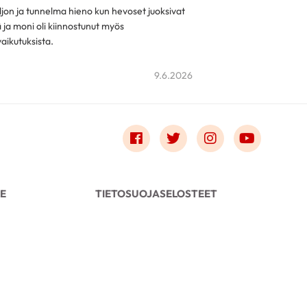
aljon ja tunnelma hieno kun hevoset juoksivat
a moni oli kiinnostunut myös
aikutuksista.
9.6.2026
Link to facebook
Link to twitter
Link to instagr
Link to 
LE
TIETOSUOJASELOSTEET