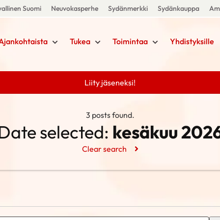
allinen Suomi
Neuvokasperhe
Sydänmerkki
Sydänkauppa
Amm
Ajankohtaista
Tukea
Toimintaa
Yhdistyksille
Liity jäseneksi!
3 posts found.
Date selected:
kesäkuu 202
Clear search