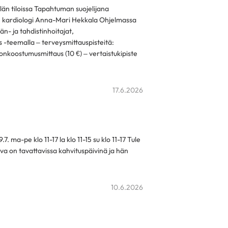
n tiloissa Tapahtuman suojelijana
ri, kardiologi Anna-Mari Hekkala Ohjelmassa
n- ja tahdistinhoitajat,
s -teemalla – terveysmittauspisteitä:
nkoostumusmittaus (10 €) – vertaistukipiste
17.6.2026
 ma-pe klo 11-17 la klo 11-15 su klo 11-17 Tule
va on tavattavissa kahvituspäivinä ja hän
10.6.2026