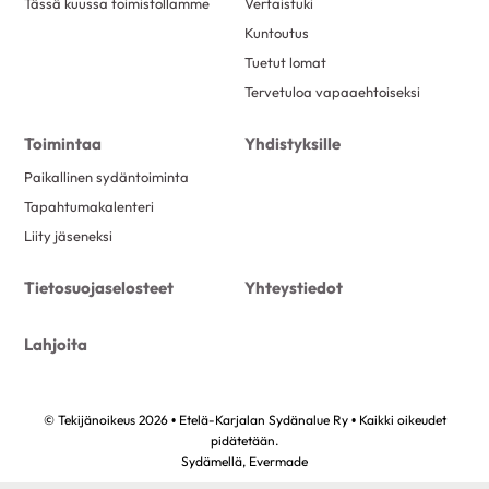
Tässä kuussa toimistollamme
Vertaistuki
Kuntoutus
Tuetut lomat
Tervetuloa vapaaehtoiseksi
Toimintaa
Yhdistyksille
Paikallinen sydäntoiminta
Tapahtumakalenteri
Liity jäseneksi
Tietosuojaselosteet
Yhteystiedot
Lahjoita
© Tekijänoikeus 2026 • Etelä-Karjalan Sydänalue Ry • Kaikki oikeudet
pidätetään.
Sydämellä,
Evermade