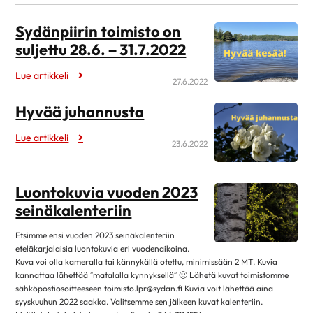
kesäkuu 2026
3
Sydänpiirin toimisto on
toukokuu 2026
2
suljettu 28.6. – 31.7.2022
maaliskuu 2026
1
Lue artikkeli
tammikuu 2026
1
27.6.2022
joulukuu 2025
3
Hyvää juhannusta
marraskuu 2025
2
Lue artikkeli
23.6.2022
syyskuu 2025
1
elokuu 2025
4
Luontokuvia vuoden 2023
kesäkuu 2025
8
seinäkalenteriin
toukokuu 2025
1
huhtikuu 2025
3
Etsimme ensi vuoden 2023 seinäkalenteriin
eteläkarjalaisia luontokuvia eri vuodenaikoina.
maaliskuu 2025
1
Kuva voi olla kameralla tai kännykällä otettu, minimissään 2 MT. Kuvia
helmikuu 2025
3
kannattaa lähettää ”matalalla kynnyksellä” 🙂 Lähetä kuvat toimistomme
sähköpostiosoitteeseen toimisto.lpr@sydan.fi Kuvia voit lähettää aina
tammikuu 2025
1
syyskuuhun 2022 saakka. Valitsemme sen jälkeen kuvat kalenteriin.