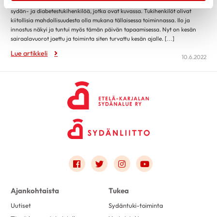
osastolla K5. Yhteiseen kokoontumiseen piirin toimistolla osallistui 10
huhtikuu 2022
5
sydän- ja diabetestukihenkilöä, jotka ovat kuvassa. Tukihenkilöt olivat
kiitollisia mahdollisuudesta olla mukana tällaisessa toiminnassa. Ilo ja
maaliskuu 2022
3
innostus näkyi ja tuntui myös tämän päivän tapaamisessa. Nyt on kesän
helmikuu 2022
6
sairaalavuorot jaettu ja toiminta siten turvattu kesän ajalle. […]
Lue artikkeli
tammikuu 2022
6
10.6.2022
joulukuu 2021
4
marraskuu 2021
4
syyskuu 2021
4
elokuu 2021
5
kesäkuu 2021
1
toukokuu 2021
2
Link to facebook
Link to twitter
Link to instagram
Link to youtube
Ajankohtaista
Tukea
Uutiset
Sydäntuki-toiminta