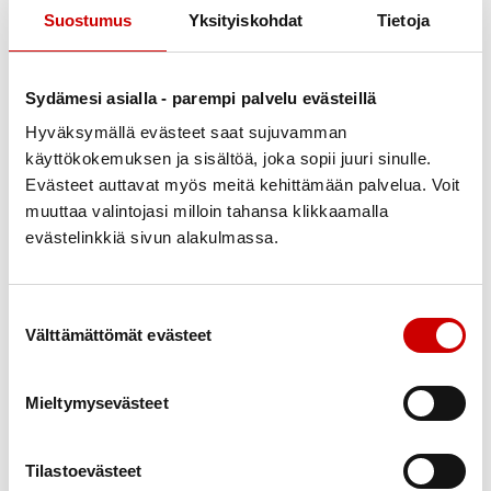
Suostumus
Yksityiskohdat
Tietoja
Sydämesi asialla - parempi palvelu evästeillä
Hyväksymällä evästeet saat sujuvamman
käyttökokemuksen ja sisältöä, joka sopii juuri sinulle.
Link to facebook
Link to twitter
Link to instagram
Link to youtube
Evästeet auttavat myös meitä kehittämään palvelua. Voit
muuttaa valintojasi milloin tahansa klikkaamalla
Tietoa
Tukea
evästelinkkiä sivun alakulmassa.
Ensitietoa
Kuntoutus
Verenpaine
Verkkoluennot
Suostumuksen valinta
Uutiset
Vertaistuki
Välttämättömät evästeet
Ammattilaisille
Sydänpiste
Sydändigineuvonta
Mieltymysevästeet
Opiskele Sydändigineuvojaksi
Toimintaa
Yhteystiedot
Tilastoevästeet