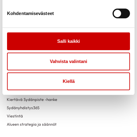
Tapahtumakalenteri
Laskutustiedot
Luontokuntosalit
Yritysyhteistyö
Kohdentamisevästeet
Terveysneuvonta ja
mittaustoiminta
Liity jäseneksi
Vapaaehtoiseksi
Salli kaikki
Sydänyhdistysten
toimintaesitteet
Vahvista valintani
Yhdistyksille
Lahjoita
Tiistaitiimsit
Kiellä
Yhdistyspostit ja -tapaamiset
Yhdistystoimijan muistilista
Kiertävä Sydänpiste -hanke
Sydänyhdistys365
Viestintä
Alueen strategia ja säännöt