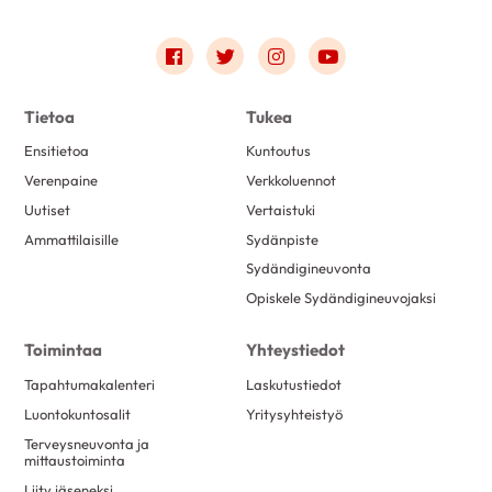
Link to facebook
Link to twitter
Link to instagram
Link to youtube
Tietoa
Tukea
Ensitietoa
Kuntoutus
Verenpaine
Verkkoluennot
Uutiset
Vertaistuki
Ammattilaisille
Sydänpiste
Sydändigineuvonta
Opiskele Sydändigineuvojaksi
Toimintaa
Yhteystiedot
Tapahtumakalenteri
Laskutustiedot
Luontokuntosalit
Yritysyhteistyö
Terveysneuvonta ja
mittaustoiminta
Liity jäseneksi