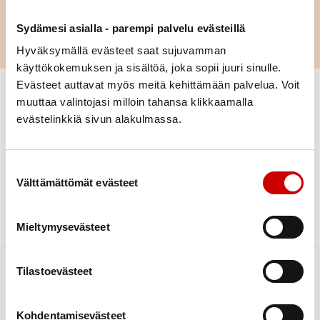
Sydämesi asialla - parempi palvelu evästeillä
LUE LISÄÄ
Hyväksymällä evästeet saat sujuvamman
käyttökokemuksen ja sisältöä, joka sopii juuri sinulle.
Evästeet auttavat myös meitä kehittämään palvelua. Voit
muuttaa valintojasi milloin tahansa klikkaamalla
evästelinkkiä sivun alakulmassa.
Uutiset
Suostumuksen valinta
Välttämättömät evästeet
KAIKKI UUTISET
Piiri
Yhdistys
Mieltymysevästeet
Vertaistukea sydänsairauteen 2026
Tilastoevästeet
LUE UUTINEN
Kohdentamisevästeet