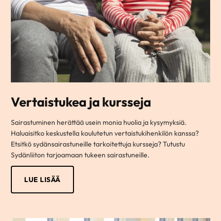
Vertaistukea ja kursseja
Sairastuminen herättää usein monia huolia ja kysymyksiä.
Haluaisitko keskustella koulutetun vertaistukihenkilön kanssa?
Etsitkö sydänsairastuneille tarkoitettuja kursseja? Tutustu
Sydänliiton tarjoamaan tukeen sairastuneille.
LUE LISÄÄ