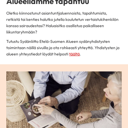
Alueellamme tapahtuu
Oletko kiinnostunut asiantuntijaluennoista, tapahtumista,
retkistä tai kenties halutko jutella koulutetun vertaistukihenkilön
kanssa sairaudestasi? Haluaisitko osallistua paikalliseen
liikuntaryhmään?
Tutustu Sydänliitto Etelä-Suomen Alueen sydänyhdistysten
toimintaan näillä sivuilla ja ota rohkeasti yhteyttä. Yhdistysten ja
alueen yhteystiedot löydät helposti
täältä
.