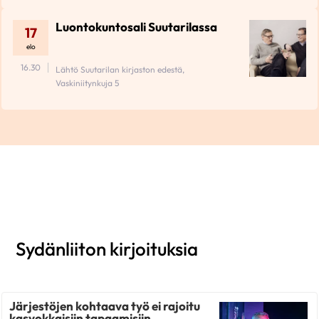
Luontokuntosali Suutarilassa
17
elo
16.30
Lähtö Suutarilan kirjaston edestä,
Vaskiniitynkuja 5
Sydänliiton kirjoituksia
Järjestöjen kohtaava työ ei rajoitu
kasvokkaisiin tapaamisiin