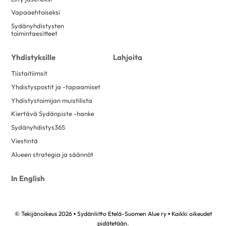
Vapaaehtoiseksi
Sydänyhdistysten
toimintaesitteet
Yhdistyksille
Lahjoita
Tiistaitiimsit
Yhdistyspostit ja -tapaamiset
Yhdistystoimijan muistilista
Kiertävä Sydänpiste -hanke
Sydänyhdistys365
Viestintä
Alueen strategia ja säännöt
In English
© Tekijänoikeus 2026 • Sydänliitto Etelä-Suomen Alue ry • Kaikki oikeudet
pidätetään.