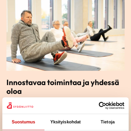
Innostavaa toimintaa ja yhdessä
oloa
Alueemme yhdistykset järjestävät monipuolista toimintaa kuten
esimerkiksi liikuntaa, retkiä, luentoja ja keskustelukerhoja.
Tutustu oman asuinalueesi yhdistyksen toimintaan ja lähde
Suostumus
Yksityiskohdat
Tietoja
mukaan – osallistumaan tai vaikka järjestämään toimintaa – ihan
miten vain itse haluat.