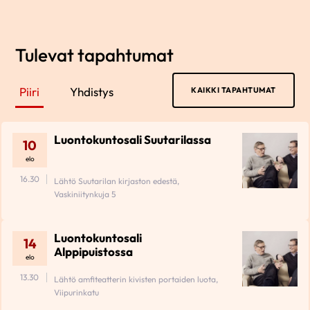
Tulevat tapahtumat
Piiri
Yhdistys
KAIKKI TAPAHTUMAT
Luontokuntosali Suutarilassa
10
elo
16.30
Lähtö Suutarilan kirjaston edestä,
Vaskiniitynkuja 5
Luontokuntosali
14
Alppipuistossa
elo
13.30
Lähtö amfiteatterin kivisten portaiden luota,
Viipurinkatu