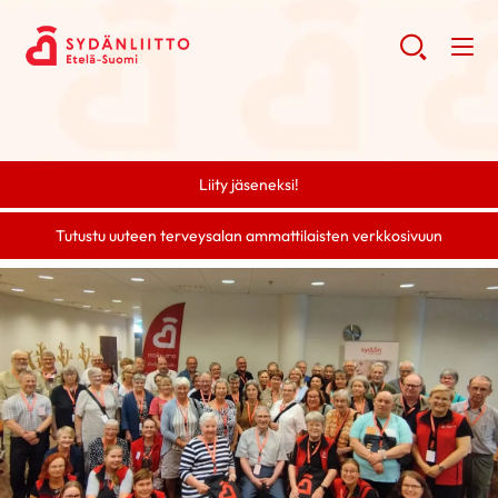
Liity jäseneksi!
Tutustu uuteen terveysalan ammattilaisten verkkosivuun