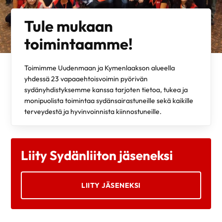
Tule mukaan
toimintaamme!
Toimimme Uudenmaan ja Kymenlaakson alueella
yhdessä 23 vapaaehtoisvoimin pyörivän
sydänyhdistyksemme kanssa tarjoten tietoa, tukea ja
monipuolista toimintaa sydänsairastuneille sekä kaikille
terveydestä ja hyvinvoinnista kiinnostuneille.
Liity Sydänliiton jäseneksi
LIITY JÄSENEKSI