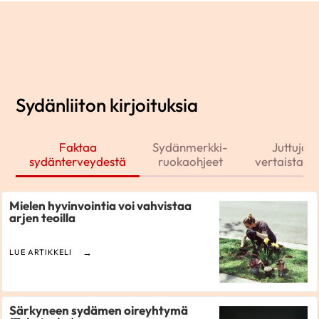
Sydänliiton kirjoituksia
Faktaa
Sydänmerkki-
Juttuja j
sydänterveydestä
ruokaohjeet
vertaistarin
Mielen hyvinvointia voi vahvistaa
arjen teoilla
LUE ARTIKKELI
Särkyneen sydämen oireyhtymä