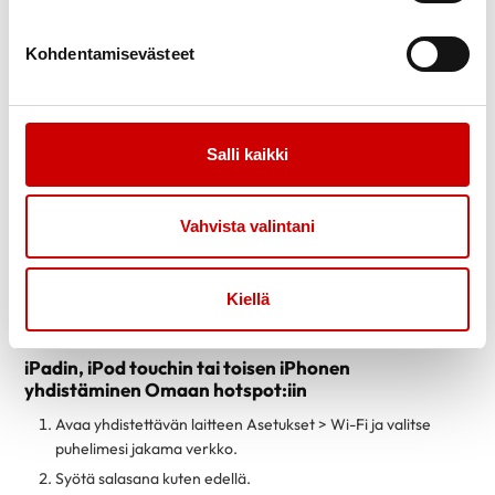
Kohdentamisevästeet
Salli kaikki
Tietokoneen yhdistäminen puhelimen verkkoon
Kun klikkaat tietokoneen alapalkin Wi-Fi-kuvaketta (maapallo),
Vahvista valintani
näet puhelimesi verkon yhteysvaihtoehtona.
Valitse verkko ja yhdistä.
Kiellä
Syötä yhteyden salasana, joka löytyy puhelimen kohdasta
Asetukset > Oma hotspot.
iPadin, iPod touchin tai toisen iPhonen
yhdistäminen Omaan hotspot:iin
Avaa yhdistettävän laitteen Asetukset > Wi-Fi ja valitse
puhelimesi jakama verkko.
Syötä salasana kuten edellä.