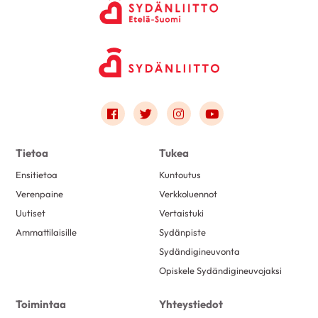
Link to facebook
Link to twitter
Link to instagram
Link to youtube
Tietoa
Tukea
Ensitietoa
Kuntoutus
Verenpaine
Verkkoluennot
Uutiset
Vertaistuki
Ammattilaisille
Sydänpiste
Sydändigineuvonta
Opiskele Sydändigineuvojaksi
Toimintaa
Yhteystiedot