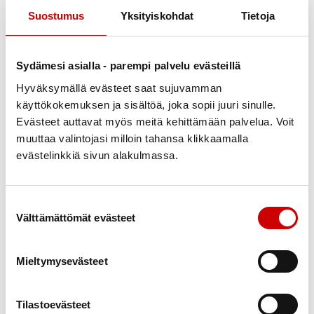
Oman yhteyspisteen/hotspotin nimen muuttaminen: Asetukset >
Suostumus
Yksityiskohdat
Tietoja
Yleiset > Tietoja > Nimi.
Oman hotspotin Wi-Fi-salasanan nimeäminen: Asetukset >
Mobiilidata > Oma hotspot > Wi‑Fi-salasana.
Sydämesi asialla - parempi palvelu evästeillä
Oman hotspotin laittaminen pois päältä ja yhteyden
Hyväksymällä evästeet saat sujuvamman
katkaiseminen: Asetukset > Mobiilidata > Oma hotspot ja sulje
käyttökokemuksen ja sisältöä, joka sopii juuri sinulle.
täppäämällä ”Salli muiden liittyä”, jolloin yhteys muuttuu vihreästä
Evästeet auttavat myös meitä kehittämään palvelua. Voit
harmaaksi jakamisen loppumisen merkiksi.
muuttaa valintojasi milloin tahansa klikkaamalla
iPhone:n hotspotin jakaminen
evästelinkkiä sivun alakulmassa.
Avaa Asetukset.
Valitse Oma hotspot ja laita ”Salli muiden liittyä” päälle.
Suostumuksen valinta
Välttämättömät evästeet
Mieltymysevästeet
Tilastoevästeet