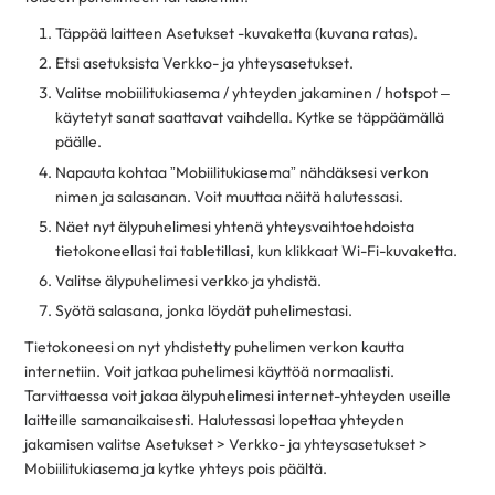
Täppää laitteen Asetukset -kuvaketta (kuvana ratas).
Etsi asetuksista Verkko- ja yhteysasetukset.
Valitse mobiilitukiasema / yhteyden jakaminen / hotspot –
käytetyt sanat saattavat vaihdella. Kytke se täppäämällä
päälle.
Napauta kohtaa ”Mobiilitukiasema” nähdäksesi verkon
nimen ja salasanan. Voit muuttaa näitä halutessasi.
Näet nyt älypuhelimesi yhtenä yhteysvaihtoehdoista
tietokoneellasi tai tabletillasi, kun klikkaat Wi-Fi-kuvaketta.
Valitse älypuhelimesi verkko ja yhdistä.
Syötä salasana, jonka löydät puhelimestasi.
Tietokoneesi on nyt yhdistetty puhelimen verkon kautta
internetiin. Voit jatkaa puhelimesi käyttöä normaalisti.
Tarvittaessa voit jakaa älypuhelimesi internet-yhteyden useille
laitteille samanaikaisesti. Halutessasi lopettaa yhteyden
jakamisen valitse Asetukset > Verkko- ja yhteysasetukset >
Mobiilitukiasema ja kytke yhteys pois päältä.