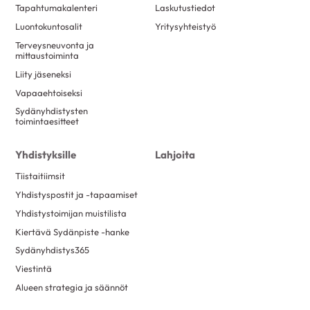
Tapahtumakalenteri
Laskutustiedot
Luontokuntosalit
Yritysyhteistyö
Terveysneuvonta ja
mittaustoiminta
Liity jäseneksi
Vapaaehtoiseksi
Sydänyhdistysten
toimintaesitteet
Yhdistyksille
Lahjoita
Tiistaitiimsit
Yhdistyspostit ja -tapaamiset
Yhdistystoimijan muistilista
Kiertävä Sydänpiste -hanke
Sydänyhdistys365
Viestintä
Alueen strategia ja säännöt