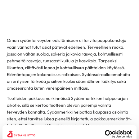
Oman sydänterveyden edistämiseen ei tarvita poppakonsteja
vaan vanhat tutut asiat pätevät edelleen. Terveellinen ruoka,
jossa on vähän suolaa, sokeria ja kovia rasvoja, kohtuullisesti
pehmeitä rasvoja, runsaasti kuituja ja kasviksia. Tarpeeksi
liikuntaa, riittävästi lepoa ja kohtuullisuus päihteiden käytössä.
Elämäntapojen kokonaisuus ratkaisee. Sydänsairaalla omahoito
on erityisen tärkeää ja siihen kuuluu säännöllinen lääkitys sekä
omaseuranta kuten verenpaineen mittaus.
Tuotteiden pakkausmerkinnöissä Sydänmerkki on helppo arjen
oikotie, sillä se kertoo tuotteen olevan parempi valinta
terveyden kannalta. Sydänmerkki helpottaa kaupassa asiointia
siten, ettei tarvitse lukea pienellä kirjoitettuja pakkausmerkinnät-
tekstejä. Sydänmerkkituotteissa on laadukkaampaa rasvaa,
enemmän kuituja, vähemmän sokereita ja suolaa kuin