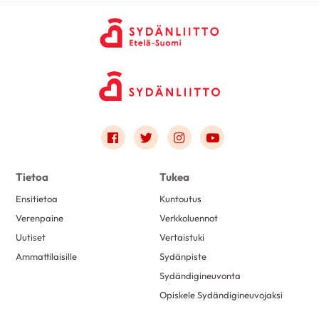
Link to facebook
Link to twitter
Link to instagram
Link to youtube
Tietoa
Tukea
Ensitietoa
Kuntoutus
Verenpaine
Verkkoluennot
Uutiset
Vertaistuki
Ammattilaisille
Sydänpiste
Sydändigineuvonta
Opiskele Sydändigineuvojaksi