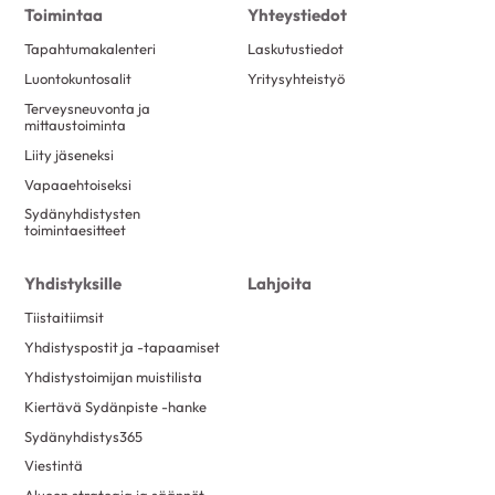
Toimintaa
Yhteystiedot
Tapahtumakalenteri
Laskutustiedot
Luontokuntosalit
Yritysyhteistyö
Terveysneuvonta ja
mittaustoiminta
Liity jäseneksi
Vapaaehtoiseksi
Sydänyhdistysten
toimintaesitteet
Yhdistyksille
Lahjoita
Tiistaitiimsit
Yhdistyspostit ja -tapaamiset
Yhdistystoimijan muistilista
Kiertävä Sydänpiste -hanke
Sydänyhdistys365
Viestintä