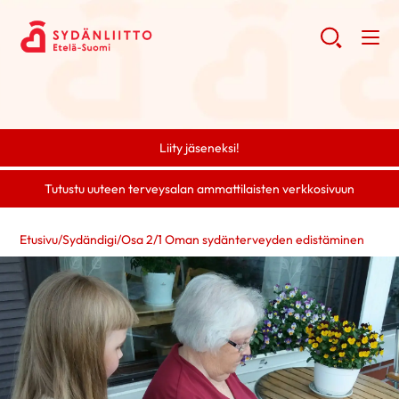
Liity jäseneksi!
Tutustu uuteen terveysalan ammattilaisten verkkosivuun
Etusivu
/
Sydändigi
/
Osa 2
/
1 Oman sydänterveyden edistäminen