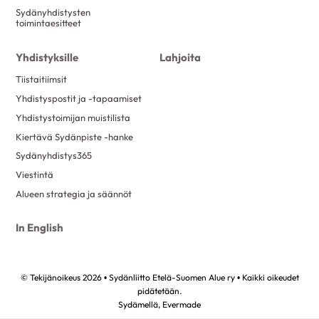
Sydänyhdistysten
toimintaesitteet
Yhdistyksille
Lahjoita
Tiistaitiimsit
Yhdistyspostit ja -tapaamiset
Yhdistystoimijan muistilista
Kiertävä Sydänpiste -hanke
Sydänyhdistys365
Viestintä
Alueen strategia ja säännöt
In English
© Tekijänoikeus 2026 • Sydänliitto Etelä-Suomen Alue ry • Kaikki oikeudet
pidätetään.
Sydämellä,
Evermade