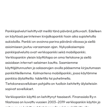
Pankkipalvelut kehittyvät meillä tänä päivänä jatkuvasti. Edelleen
on käytössä perinteinen kivijalkapankki tosin aika supistetuilla
aukioloilla. Pankki on avoinna parina päivänä viikossa ja siellä
asioimiseen joutuu varaamaan ajan. Nykyaikaisempia
pankkipalveluita ovat verkkopankki sekä mobiilipankki.
Verkkopankin yleisin käyttötapa on oma tietokone ja siellä
asioidaan internet-selaimen kautta. Saamiemme
käyttäjätunnusten ja salasanojen avulla pääsemme kirjautumaan
pankkitileillemme. Kolmantena mobiilipankki, jossa käytämme
pankkia älylaitteilla: tabletilla tai puhelimella.
Tietokonesovelluksen pohjalta on tuolloin kehitetty älylaiteisiin
sopivat sovellukset.
Verkkopankin käyttö on kehittynyt tasaisesti. Finanssiala Ry:n
tilastossa on kuvattu vuosien 2003–2019 verkkopankin käytön ja