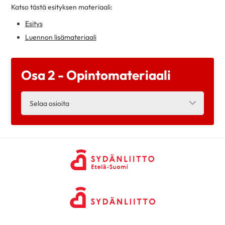
Katso tästä esityksen materiaali:
Esitys
Luennon lisämateriaali
Osa 2 - Opintomateriaali
Selaa osioita