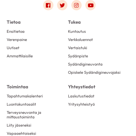
Link to facebook
Link to twitter
Link to instagram
Link to youtube
Tietoa
Tukea
Ensitietoa
Kuntoutus
Verenpaine
Verkkoluennot
Uutiset
Vertaistuki
Ammattilaisille
Sydänpiste
Sydändigineuvonta
Opiskele Sydändigineuvojaksi
Toimintaa
Yhteystiedot
Tapahtumakalenteri
Laskutustiedot
Luontokuntosalit
Yritysyhteistyö
Terveysneuvonta ja
mittaustoiminta
Liity jäseneksi
Vapaaehtoiseksi