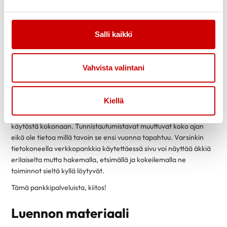
Mobiiliavaimella vahvistus tehdään nelinumeroisen koodin avulla.
Mobiilipankeissa on eroja. Eri pankkiryhmittymillä on omat
Salli kaikki
applikaationsa eli sovelluksensa pankkiasioittensa hoitamiseksi.
Esimerkiksi Osuuspankilla tunnistautuminen tapahtuu
mobiiliavaimella, tosin siellä edelleen tänä päivänä käytössä
Vahvista valintani
paperinen tunnuslukulista. Tämä tarkoittaa sitä, että tietyissä
tilanteissa pankilta tulee puhelimeen tekstiviesti ja tekstiviestissä
kerrotaan minkä numeron kohdalta tunnusluku käydään
Kiellä
lukemassa. Nordealla käytössä tunnuslukusovellus ja
tunnuslukulaite. paperiset tunnuslukulistat poistumassa vähitellen
käytöstä kokonaan. Tunnistautumistavat muuttuvat koko ajan
eikä ole tietoa millä tavoin se ensi vuonna tapahtuu. Varsinkin
tietokoneella verkkopankkia käytettäessä sivu voi näyttää äkkiä
erilaiselta mutta hakemalla, etsimällä ja kokeilemalla ne
toiminnot sieltä kyllä löytyvät.
Tämä pankkipalveluista, kiitos!
Luennon materiaali