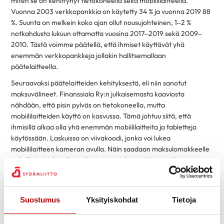
miten se on kehittynyt tietokoneella sekä mobiililaitteella.
Vuonna 2003 verkkopankkia on käytetty 34 % ja vuonna 2019 88
%. Suunta on melkein koko ajan ollut nousujohteinen, 1–2 %
notkahdusta lukuun ottamatta vuosina 2017–2019 sekä 2009–
2010. Tästä voimme päätellä, että ihmiset käyttävät yhä
enemmän verkkopankkeja jollakin hallitsemallaan
päätelaitteella.
Seuraavaksi päätelaitteiden kehityksestä, eli niin sanotut
maksuvälineet. Finanssiala Ry:n julkaisemasta kaaviosta
nähdään, että pisin pylväs on tietokoneella, mutta
mobiililaitteiden käyttö on kasvussa. Tämä johtuu siitä, että
ihmisillä alkaa olla yhä enemmän mobiililaitteita ja tabletteja
käytössään. Laskuissa on viivakoodi, jonka voi lukea
mobiililaitteen kameran avulla. Näin saadaan maksulomakkeelle
valmiiksi viivakoodin tiedot, joita täydennetään tarvittaessa mm.
vaihdetaan eräpäivää tai kirjoitetaan maksunsaajan nimi. Mutta
pitkiä viitenumeroita ei tarvitse naputella vaan ne tulevat
suoraan viivakoodista. Ja tietokoneellahan tämä ei ole
Suostumus
Yksityiskohdat
Tietoja
mahdollista ellei meillä ole viivankoodinlukulaitetta. Laskujen
maksaminen mobiililaiteella on huomattavasti paljon helpompaa