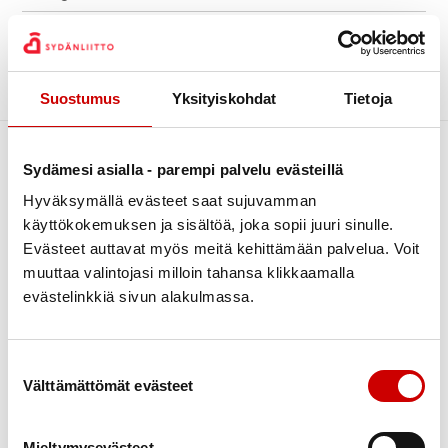
Kiertävä sydänpiste
Archive
Kuntoutus
Luontoliikunta
Sorry, no posts matched your criteria.
Suostumus
Yksityiskohdat
Tietoja
Piirin uutiset
Sydändigineuvonta
Sydämesi asialla - parempi palvelu evästeillä
Sydänpisteen uutiset
Hyväksymällä evästeet saat sujuvamman
Sydäntietoa
käyttökokemuksen ja sisältöä, joka sopii juuri sinulle.
Tapahtumat
Evästeet auttavat myös meitä kehittämään palvelua. Voit
muuttaa valintojasi milloin tahansa klikkaamalla
Terveys
evästelinkkiä sivun alakulmassa.
Terveysneuvonta ja mittaustoiminta
Link to facebook
Link to twitter
Link to instagram
Link to youtube
Verenpainekoulu
Tietoa
Tukea
Suostumuksen valinta
Vertaistuki
Välttämättömät evästeet
Ensitietoa
Kuntoutus
Yhdistyksille
Verenpaine
Verkkoluennot
Mieltymysevästeet