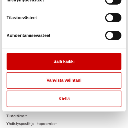
Uutiset
Vertaistuki
Ammattilaisille
Sydänpiste
Sydändigineuvonta
Tilastoevästeet
Opiskele Sydändigineuvojaksi
Kohdentamisevästeet
Toimintaa
Yhteystiedot
Tapahtumakalenteri
Laskutustiedot
Luontokuntosalit
Yritysyhteistyö
Salli kaikki
Terveysneuvonta ja
mittaustoiminta
Liity jäseneksi
Vahvista valintani
Vapaaehtoiseksi
Sydänyhdistysten
toimintaesitteet
Kiellä
Yhdistyksille
Lahjoita
Tiistaitiimsit
Yhdistyspostit ja -tapaamiset